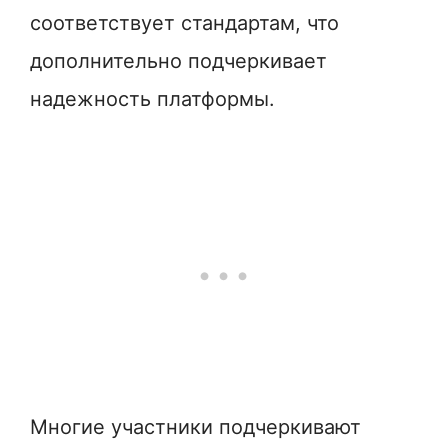
соответствует стандартам, что
дополнительно подчеркивает
надежность платформы.
Многие участники подчеркивают