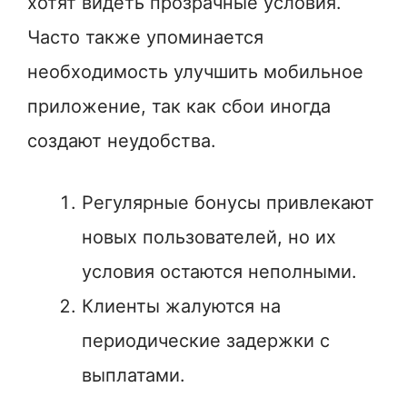
хотят видеть прозрачные условия.
Часто также упоминается
необходимость улучшить мобильное
приложение, так как сбои иногда
создают неудобства.
Регулярные бонусы привлекают
новых пользователей, но их
условия остаются неполными.
Клиенты жалуются на
периодические задержки с
выплатами.