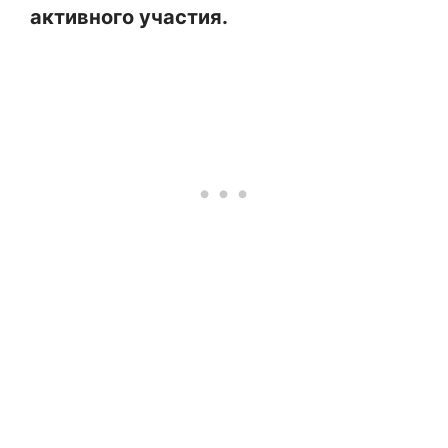
активного участия.