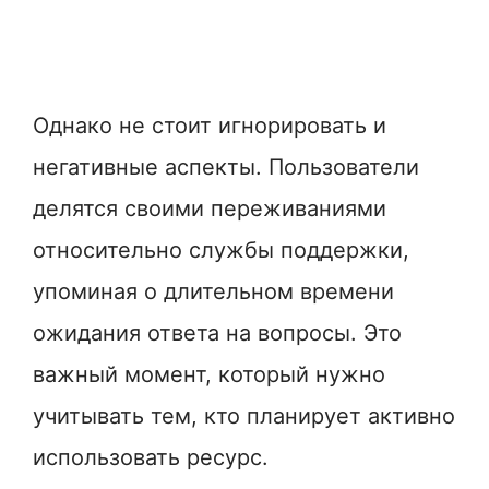
Однако не стоит игнорировать и
негативные аспекты. Пользователи
делятся своими переживаниями
относительно службы поддержки,
упоминая о длительном времени
ожидания ответа на вопросы. Это
важный момент, который нужно
учитывать тем, кто планирует активно
использовать ресурс.