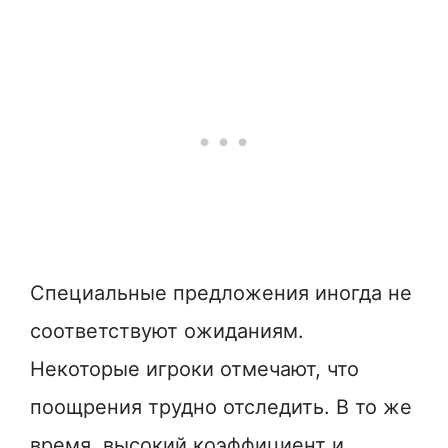
Специальные предложения иногда не
соответствуют ожиданиям.
Некоторые игроки отмечают, что
поощрения трудно отследить. В то же
время, высокий коэффициент и