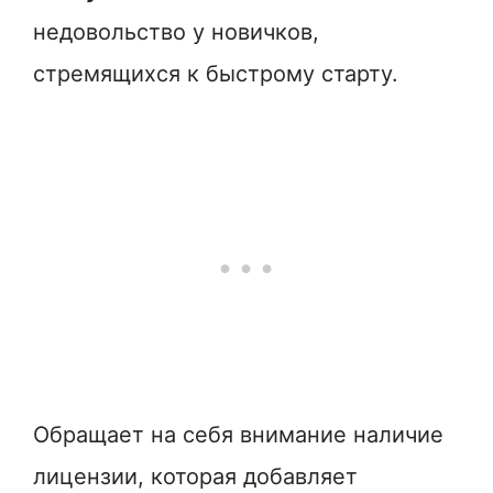
недовольство у новичков,
стремящихся к быстрому старту.
Обращает на себя внимание наличие
лицензии, которая добавляет