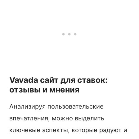
Vavada сайт для ставок:
отзывы и мнения
Анализируя пользовательские
впечатления, можно выделить
ключевые аспекты, которые радуют и