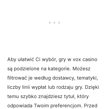
Aby ułatwić Ci wybór, gry w vox casino
są podzielone na kategorie. Możesz
filtrować je według dostawcy, tematyki,
liczby linii wypłat lub rodzaju gry. Dzięki
temu szybko znajdziesz tytuł, który
odpowiada Twoim preferencjom. Przed