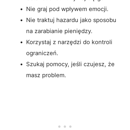
Nie graj pod wpływem emocji.
Nie traktuj hazardu jako sposobu
na zarabianie pieniędzy.
Korzystaj z narzędzi do kontroli
ograniczeń.
Szukaj pomocy, jeśli czujesz, że
masz problem.