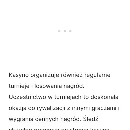
Kasyno organizuje również regularne
turnieje i losowania nagród.
Uczestnictwo w turniejach to doskonała
okazja do rywalizacji z innymi graczami i
wygrania cennych nagród. Śledź