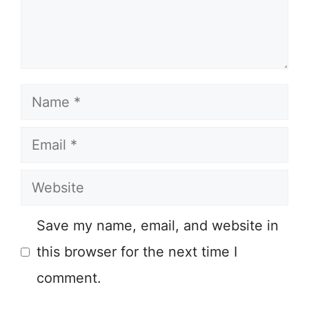
Name
Email
Website
Save my name, email, and website in
this browser for the next time I
comment.