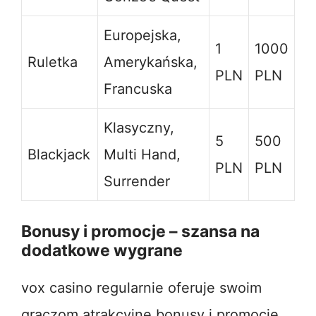
Europejska,
1
1000
Ruletka
Amerykańska,
PLN
PLN
Francuska
Klasyczny,
5
500
Blackjack
Multi Hand,
PLN
PLN
Surrender
Bonusy i promocje – szansa na
dodatkowe wygrane
vox casino regularnie oferuje swoim
graczom atrakcyjne bonusy i promocje.