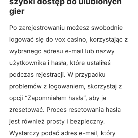
szybki dostęp do ulubionych
gier
Po zarejestrowaniu możesz swobodnie
logować się do vox casino, korzystając z
wybranego adresu e-mail lub nazwy
użytkownika i hasła, które ustaliłeś
podczas rejestracji. W przypadku
problemów z logowaniem, skorzystaj z
opcji “Zapomniałem hasła”, aby je
zresetować. Proces resetowania hasła
jest również prosty i bezpieczny.
Wystarczy podać adres e-mail, który