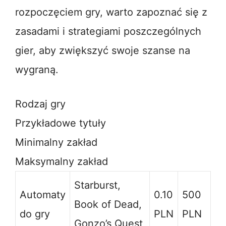
rozpoczęciem gry, warto zapoznać się z
zasadami i strategiami poszczególnych
gier, aby zwiększyć swoje szanse na
wygraną.
Rodzaj gry
Przykładowe tytuły
Minimalny zakład
Maksymalny zakład
Starburst,
Automaty
0.10
500
Book of Dead,
do gry
PLN
PLN
Gonzo’s Quest