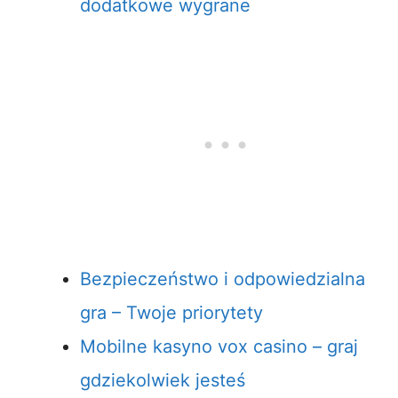
dodatkowe wygrane
Bezpieczeństwo i odpowiedzialna
gra – Twoje priorytety
Mobilne kasyno vox casino – graj
gdziekolwiek jesteś