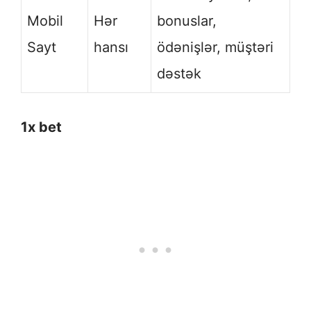
Mobil
Hər
bonuslar,
Sayt
hansı
ödənişlər, müştəri
dəstək
1x bet