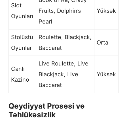
Book of Ra, Crazy
Slot
Fruits, Dolphin’s
Yüksək
Oyunları
Pearl
Stolüstü
Roulette, Blackjack,
Orta
Oyunlar
Baccarat
Live Roulette, Live
Canlı
Blackjack, Live
Yüksək
Kazino
Baccarat
Qeydiyyat Prosesi və
Təhlükəsizlik