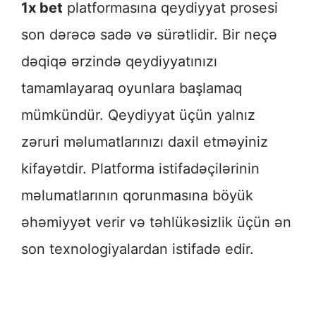
1x bet
platformasına qeydiyyat prosesi
son dərəcə sadə və sürətlidir. Bir neçə
dəqiqə ərzində qeydiyyatınızı
tamamlayaraq oyunlara başlamaq
mümkündür. Qeydiyyat üçün yalnız
zəruri məlumatlarınızı daxil etməyiniz
kifayətdir. Platforma istifadəçilərinin
məlumatlarının qorunmasına böyük
əhəmiyyət verir və təhlükəsizlik üçün ən
son texnologiyalardan istifadə edir.