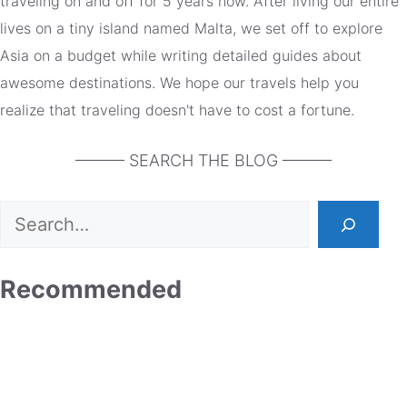
traveling on and off for 5 years now. After living our entire
lives on a tiny island named Malta, we set off to explore
Asia on a budget while writing detailed guides about
awesome destinations. We hope our travels help you
realize that traveling doesn't have to cost a fortune.
——— SEARCH THE BLOG ———
Search
Recommended