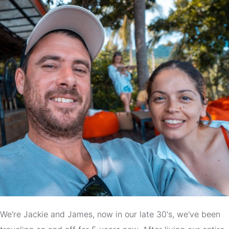
We're Jackie and James, now in our late 30's, we've been