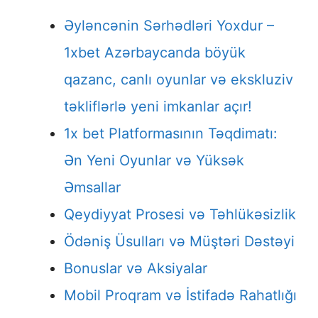
Əyləncənin Sərhədləri Yoxdur –
1xbet Azərbaycanda böyük
qazanc, canlı oyunlar və ekskluziv
təkliflərlə yeni imkanlar açır!
1x bet Platformasının Təqdimatı:
Ən Yeni Oyunlar və Yüksək
Əmsallar
Qeydiyyat Prosesi və Təhlükəsizlik
Ödəniş Üsulları və Müştəri Dəstəyi
Bonuslar və Aksiyalar
Mobil Proqram və İstifadə Rahatlığı