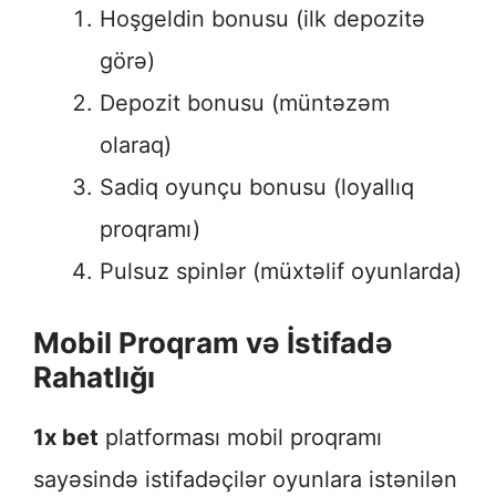
Hoşgeldin bonusu (ilk depozitə
görə)
Depozit bonusu (müntəzəm
olaraq)
Sadiq oyunçu bonusu (loyallıq
proqramı)
Pulsuz spinlər (müxtəlif oyunlarda)
Mobil Proqram və İstifadə
Rahatlığı
1x bet
platforması mobil proqramı
sayəsində istifadəçilər oyunlara istənilən