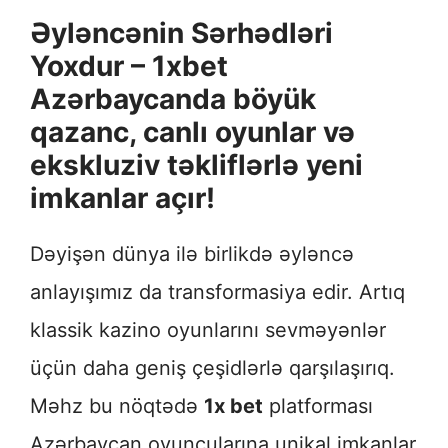
Əyləncənin Sərhədləri
Yoxdur – 1xbet
Azərbaycanda böyük
qazanc, canlı oyunlar və
ekskluziv təkliflərlə yeni
imkanlar açır!
Dəyişən dünya ilə birlikdə əyləncə
anlayışımız da transformasiya edir. Artıq
klassik kazino oyunlarını sevməyənlər
üçün daha geniş çeşidlərlə qarşılaşırıq.
Məhz bu nöqtədə
1x bet
platforması
Azərbaycan oyunçularına unikal imkanlar