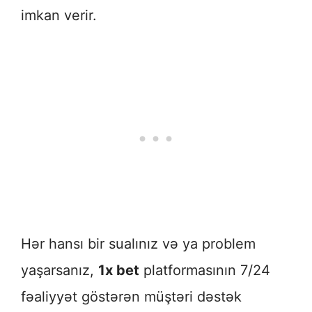
imkan verir.
Hər hansı bir sualınız və ya problem
yaşarsanız,
1x bet
platformasının 7/24
fəaliyyət göstərən müştəri dəstək