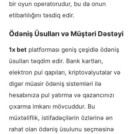
bir oyun operatorudur, bu da onun
etibarlılığını təsdiq edir.
Ödəniş Üsulları və Müştəri Dəstəyi
1x bet
platforması geniş çeşidlə ödəniş
üsulları təqdim edir. Bank kartları,
elektron pul qapıları, kriptovalyutalar və
digər müasir ödəniş sistemləri ilə
hesabınıza pul yatırma və qazancınızı
çıxarma imkanı mövcuddur. Bu
müxtəliflik, istifadəçilərin özlərinə ən
rahat olan ödəniş üsulunu seçməsinə