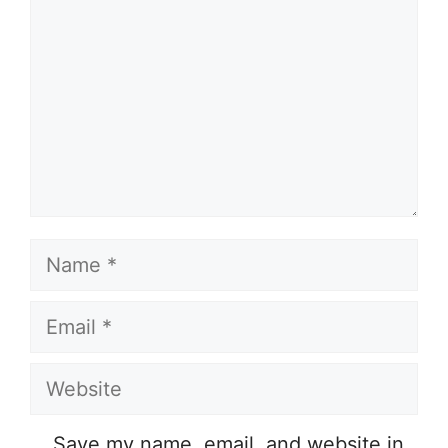
Name
Email
Website
Save my name, email, and website in