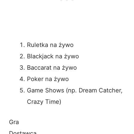
Ruletka na żywo
Blackjack na żywo
Baccarat na żywo
Poker na żywo
Game Shows (np. Dream Catcher,
Crazy Time)
Gra
Dostawca