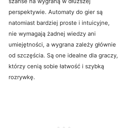
szanse na wygraną w dłuższej
perspektywie. Automaty do gier są
natomiast bardziej proste i intuicyjne,
nie wymagają żadnej wiedzy ani
umiejętności, a wygrana zależy głównie
od szczęścia. Są one idealne dla graczy,
którzy cenią sobie łatwość i szybką
rozrywkę.