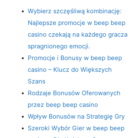
Wybierz szczęśliwą kombinację:
Najlepsze promocje w beep beep
casino czekają na każdego gracza
spragnionego emocji.
Promocje i Bonusy w beep beep
casino – Klucz do Większych
Szans
Rodzaje Bonusów Oferowanych
przez beep beep casino
Wpływ Bonusów na Strategię Gry
Szeroki Wybór Gier w beep beep