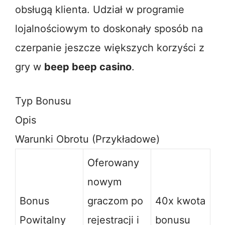
obsługą klienta. Udział w programie
lojalnościowym to doskonały sposób na
czerpanie jeszcze większych korzyści z
gry w
beep beep casino
.
Typ Bonusu
Opis
Warunki Obrotu (Przykładowe)
Oferowany
nowym
Bonus
graczom po
40x kwota
Powitalny
rejestracji i
bonusu