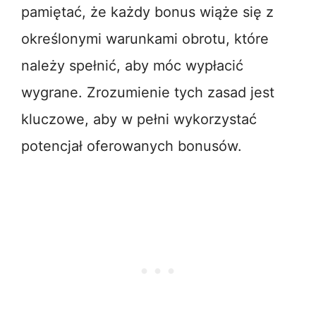
pamiętać, że każdy bonus wiąże się z
określonymi warunkami obrotu, które
należy spełnić, aby móc wypłacić
wygrane. Zrozumienie tych zasad jest
kluczowe, aby w pełni wykorzystać
potencjał oferowanych bonusów.