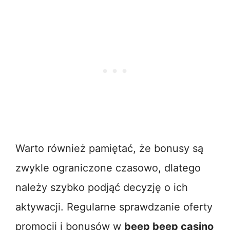
Warto również pamiętać, że bonusy są
zwykle ograniczone czasowo, dlatego
należy szybko podjąć decyzję o ich
aktywacji. Regularne sprawdzanie oferty
promocji i bonusów w
beep beep casino