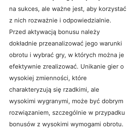
na sukces, ale ważne jest, aby korzystać
z nich rozważnie i odpowiedzialnie.
Przed aktywacją bonusu należy
dokładnie przeanalizować jego warunki
obrotu i wybrać gry, w których można je
efektywnie zrealizować. Unikanie gier o
wysokiej zmienności, które
charakteryzują się rzadkimi, ale
wysokimi wygranymi, może być dobrym
rozwiązaniem, szczególnie w przypadku
bonusów z wysokimi wymogami obrotu.