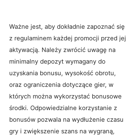
Ważne jest, aby dokładnie zapoznać się
z regulaminem każdej promocji przed jej
aktywacją. Należy zwrócić uwagę na
minimalny depozyt wymagany do
uzyskania bonusu, wysokość obrotu,
oraz ograniczenia dotyczące gier, w
których można wykorzystać bonusowe
środki. Odpowiedzialne korzystanie z
bonusów pozwala na wydłużenie czasu
gry i zwiększenie szans na wygraną,