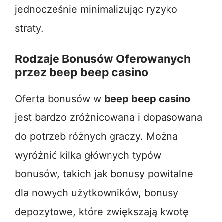
jednocześnie minimalizując ryzyko
straty.
Rodzaje Bonusów Oferowanych
przez beep beep casino
Oferta bonusów w
beep beep casino
jest bardzo zróżnicowana i dopasowana
do potrzeb różnych graczy. Można
wyróżnić kilka głównych typów
bonusów, takich jak bonusy powitalne
dla nowych użytkowników, bonusy
depozytowe, które zwiększają kwotę