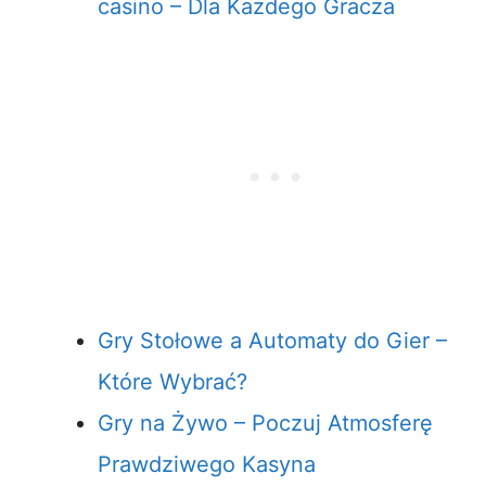
casino – Dla Każdego Gracza
Gry Stołowe a Automaty do Gier –
Które Wybrać?
Gry na Żywo – Poczuj Atmosferę
Prawdziwego Kasyna