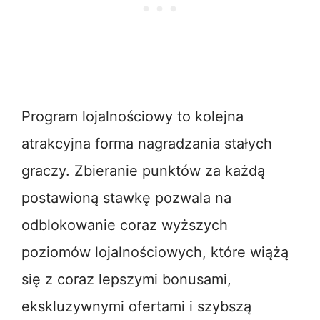
Program lojalnościowy to kolejna
atrakcyjna forma nagradzania stałych
graczy. Zbieranie punktów za każdą
postawioną stawkę pozwala na
odblokowanie coraz wyższych
poziomów lojalnościowych, które wiążą
się z coraz lepszymi bonusami,
ekskluzywnymi ofertami i szybszą