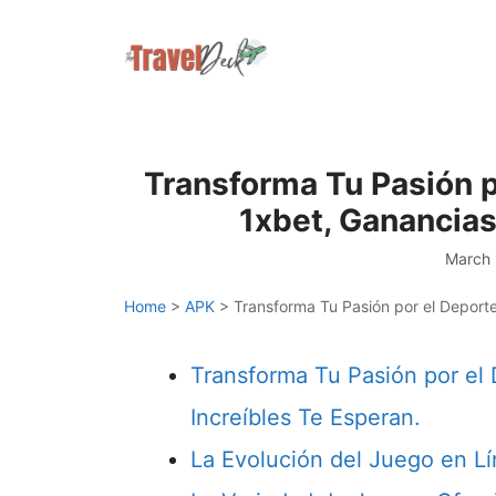
Skip
to
content
Transforma Tu Pasión p
1xbet, Ganancias
March 
Home
>
APK
>
Transforma Tu Pasión por el Deporte
Transforma Tu Pasión por el 
Increíbles Te Esperan.
La Evolución del Juego en Lí