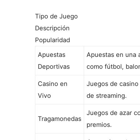
Tipo de Juego
Descripción
Popularidad
Apuestas
Apuestas en una 
Deportivas
como fútbol, balon
Casino en
Juegos de casino 
Vivo
de streaming.
Juegos de azar co
Tragamonedas
premios.