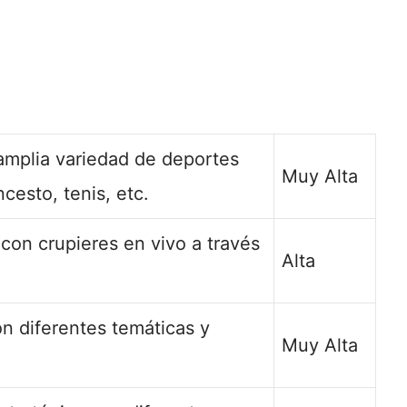
amplia variedad de deportes
Muy Alta
cesto, tenis, etc.
con crupieres en vivo a través
Alta
n diferentes temáticas y
Muy Alta