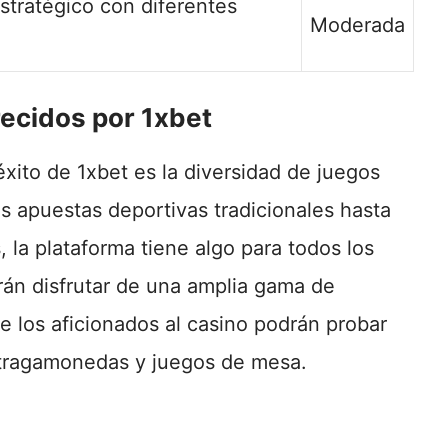
stratégico con diferentes
Moderada
ecidos por 1xbet
éxito de 1xbet es la diversidad de juegos
s apuestas deportivas tradicionales hasta
la plataforma tiene algo para todos los
rán disfrutar de una amplia gama de
 los aficionados al casino podrán probar
 tragamonedas y juegos de mesa.