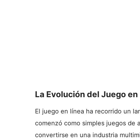
La Evolución del Juego en 
El juego en línea ha recorrido un l
comenzó como simples juegos de az
convertirse en una industria multi