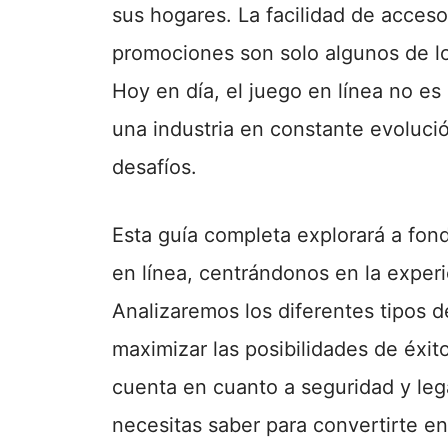
sus hogares. La facilidad de acceso,
promociones son solo algunos de lo
Hoy en día, el juego en línea no es
una industria en constante evoluc
desafíos.
Esta guía completa explorará a fond
en línea, centrándonos en la exper
Analizaremos los diferentes tipos d
maximizar las posibilidades de éxit
cuenta en cuanto a seguridad y leg
necesitas saber para convertirte e