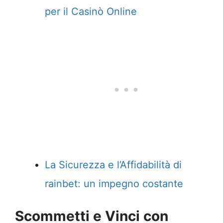
per il Casinò Online
La Sicurezza e l’Affidabilità di
rainbet: un impegno costante
Scommetti e Vinci con