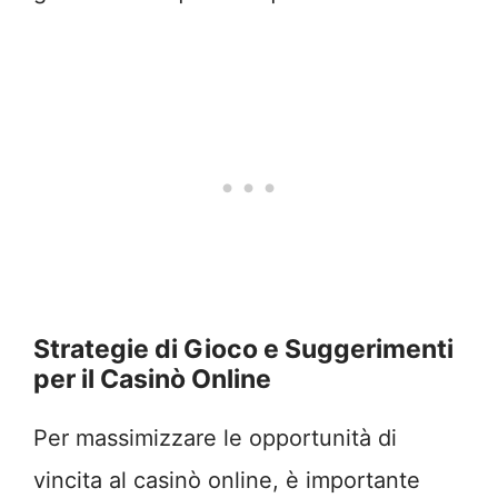
Strategie di Gioco e Suggerimenti
per il Casinò Online
Per massimizzare le opportunità di
vincita al casinò online, è importante