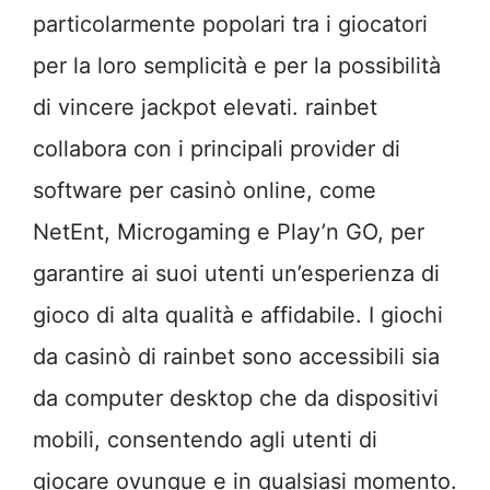
particolarmente popolari tra i giocatori
per la loro semplicità e per la possibilità
di vincere jackpot elevati. rainbet
collabora con i principali provider di
software per casinò online, come
NetEnt, Microgaming e Play’n GO, per
garantire ai suoi utenti un’esperienza di
gioco di alta qualità e affidabile. I giochi
da casinò di rainbet sono accessibili sia
da computer desktop che da dispositivi
mobili, consentendo agli utenti di
giocare ovunque e in qualsiasi momento.