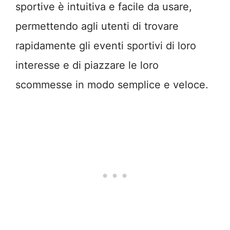
sportive è intuitiva e facile da usare,
permettendo agli utenti di trovare
rapidamente gli eventi sportivi di loro
interesse e di piazzare le loro
scommesse in modo semplice e veloce.