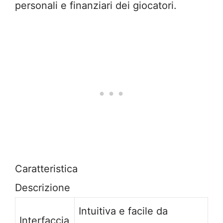
personali e finanziari dei giocatori.
Caratteristica
Descrizione
Intuitiva e facile da
Interfaccia