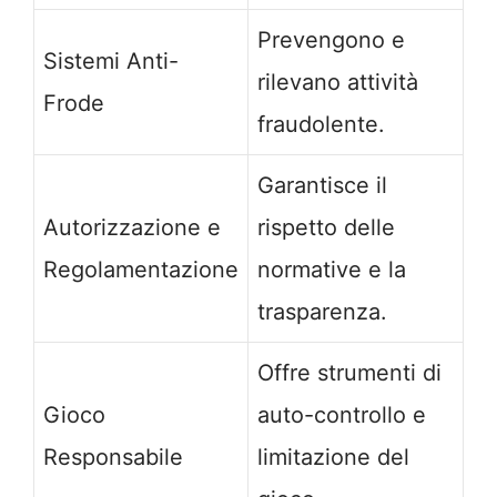
Prevengono e
Sistemi Anti-
rilevano attività
Frode
fraudolente.
Garantisce il
Autorizzazione e
rispetto delle
Regolamentazione
normative e la
trasparenza.
Offre strumenti di
Gioco
auto-controllo e
Responsabile
limitazione del