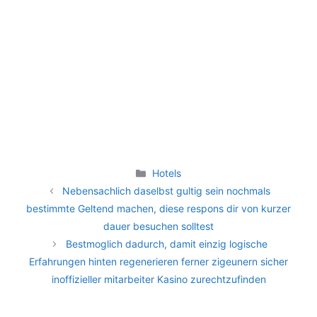
Categories
Hotels
Nebensachlich daselbst gultig sein nochmals
bestimmte Geltend machen, diese respons dir von kurzer
dauer besuchen solltest
Bestmoglich dadurch, damit einzig logische
Erfahrungen hinten regenerieren ferner zigeunern sicher
inoffizieller mitarbeiter Kasino zurechtzufinden