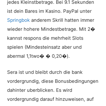
jedes Kleinstbetrage. Bei 9.1 Sekunden
ist dein Bares im Kasino. PayPal unter
Springbok
anderem Skrill hatten immer
wieder hohere Mindestbetrage. Mit 2�
kannst respons die mehrheit Slots
spielen (Mindesteinsatz aber und
abermal 1,1two� � 0,20�).
Sera ist und bleibt durch die bank
vordergrundig, diese Bonusbedingungen
dahinter uberblicken. Es wird
vordergrundig darauf hinzuweisen, auf