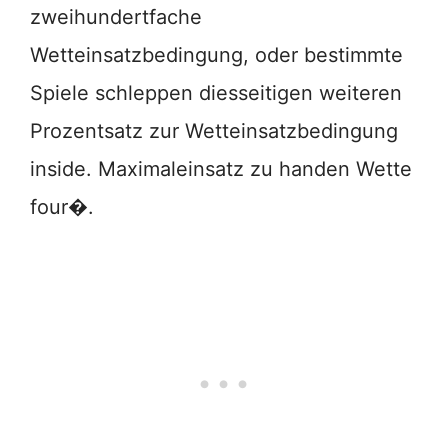
zweihundertfache
Wetteinsatzbedingung, oder bestimmte
Spiele schleppen diesseitigen weiteren
Prozentsatz zur Wetteinsatzbedingung
inside. Maximaleinsatz zu handen Wette
four�.