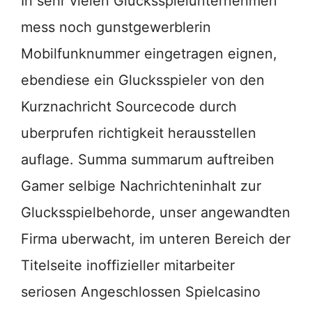
In sehr vielen Glucksspielunternehmen
mess noch gunstgewerblerin
Mobilfunknummer eingetragen eignen,
ebendiese ein Glucksspieler von den
Kurznachricht Sourcecode durch
uberprufen richtigkeit herausstellen
auflage. Summa summarum auftreiben
Gamer selbige Nachrichteninhalt zur
Glucksspielbehorde, unser angewandten
Firma uberwacht, im unteren Bereich der
Titelseite inoffizieller mitarbeiter
seriosen Angeschlossen Spielcasino