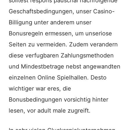
solltest respons pauschal nachfolgende
Geschaftsbedingungen, unser Casino-
Billigung unter anderem unser
Bonusregeln ermessen, um unseriose
Seiten zu vermeiden. Zudem verandern
diese verfugbaren Zahlungsmethoden
und Mindestbetrage nebst angewandten
einzelnen Online Spielhallen. Desto
wichtiger war eres, die
Bonusbedingungen vorsichtig hinter
lesen, vor adult male zugreift.