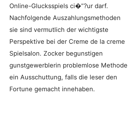
Online-Glucksspiels ci�”?ur darf.
Nachfolgende Auszahlungsmethoden
sie sind vermutlich der wichtigste
Perspektive bei der Creme de la creme
Spielsalon. Zocker begunstigen
gunstgewerblerin problemlose Methode
ein Ausschuttung, falls die leser den
Fortune gemacht innehaben.