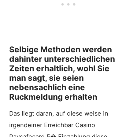
Selbige Methoden werden
dahinter unterschiedlichen
Zeiten erhaltlich, wohl Sie
man sagt, sie seien
nebensachlich eine
Ruckmeldung erhalten
Das liegt daran, auf diese weise in
irgendeiner Erreichbar Casino
Paysafecard 5� Einzahlung diese