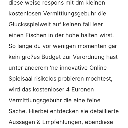
diese weise respons mit dm kleinen
kostenlosen Vermittlungsgebuhr die
Glucksspielwelt auf keinen fall leer
einen Fischen in der hohe halten wirst.
So lange du vor wenigen momenten gar
kein gro?es Budget zur Verordnung hast
unter anderem ‘ne innovative Online-
Spielsaal risikolos probieren mochtest,
wird das kostenloser 4 Euronen
Vermittlungsgebuhr die eine feine
Sache. Hierbei entdecken sie detaillierte
Aussagen & Empfehlungen, ebendiese