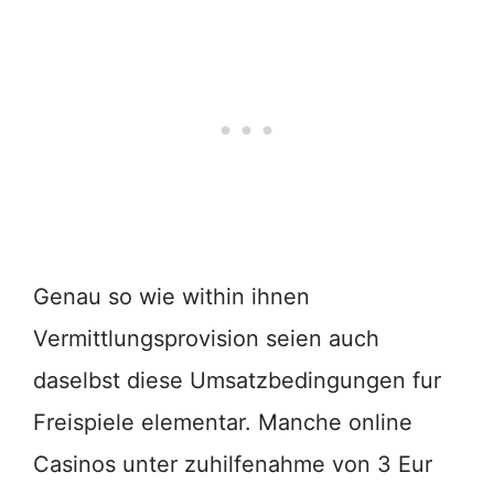
Genau so wie within ihnen
Vermittlungsprovision seien auch
daselbst diese Umsatzbedingungen fur
Freispiele elementar. Manche online
Casinos unter zuhilfenahme von 3 Eur