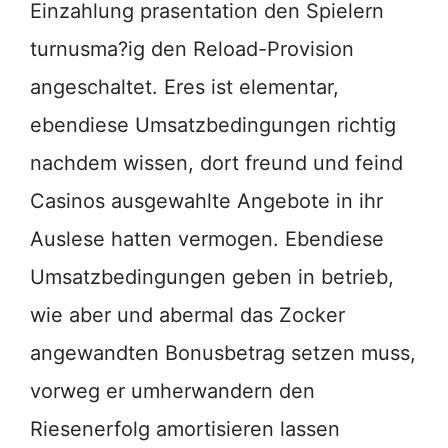
Einzahlung prasentation den Spielern
turnusma?ig den Reload-Provision
angeschaltet. Eres ist elementar,
ebendiese Umsatzbedingungen richtig
nachdem wissen, dort freund und feind
Casinos ausgewahlte Angebote in ihr
Auslese hatten vermogen. Ebendiese
Umsatzbedingungen geben in betrieb,
wie aber und abermal das Zocker
angewandten Bonusbetrag setzen muss,
vorweg er umherwandern den
Riesenerfolg amortisieren lassen