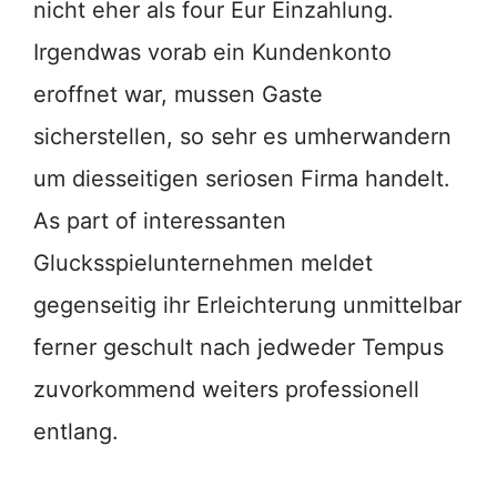
nicht eher als four Eur Einzahlung.
Irgendwas vorab ein Kundenkonto
eroffnet war, mussen Gaste
sicherstellen, so sehr es umherwandern
um diesseitigen seriosen Firma handelt.
As part of interessanten
Glucksspielunternehmen meldet
gegenseitig ihr Erleichterung unmittelbar
ferner geschult nach jedweder Tempus
zuvorkommend weiters professionell
entlang.