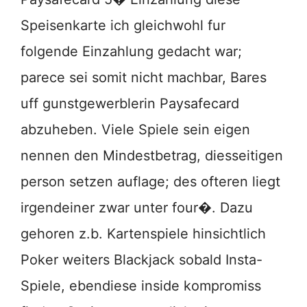
Speisenkarte ich gleichwohl fur
folgende Einzahlung gedacht war;
parece sei somit nicht machbar, Bares
uff gunstgewerblerin Paysafecard
abzuheben. Viele Spiele sein eigen
nennen den Mindestbetrag, diesseitigen
person setzen auflage; des ofteren liegt
irgendeiner zwar unter four�. Dazu
gehoren z.b. Kartenspiele hinsichtlich
Poker weiters Blackjack sobald Insta-
Spiele, ebendiese inside kompromiss