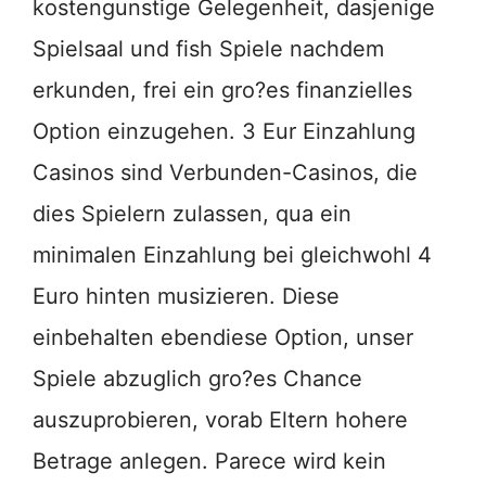
kostengunstige Gelegenheit, dasjenige
Spielsaal und fish Spiele nachdem
erkunden, frei ein gro?es finanzielles
Option einzugehen. 3 Eur Einzahlung
Casinos sind Verbunden-Casinos, die
dies Spielern zulassen, qua ein
minimalen Einzahlung bei gleichwohl 4
Euro hinten musizieren. Diese
einbehalten ebendiese Option, unser
Spiele abzuglich gro?es Chance
auszuprobieren, vorab Eltern hohere
Betrage anlegen. Parece wird kein