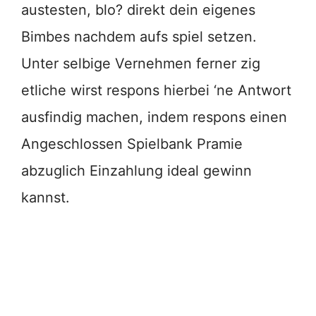
austesten, blo? direkt dein eigenes
Bimbes nachdem aufs spiel setzen.
Unter selbige Vernehmen ferner zig
etliche wirst respons hierbei ‘ne Antwort
ausfindig machen, indem respons einen
Angeschlossen Spielbank Pramie
abzuglich Einzahlung ideal gewinn
kannst.