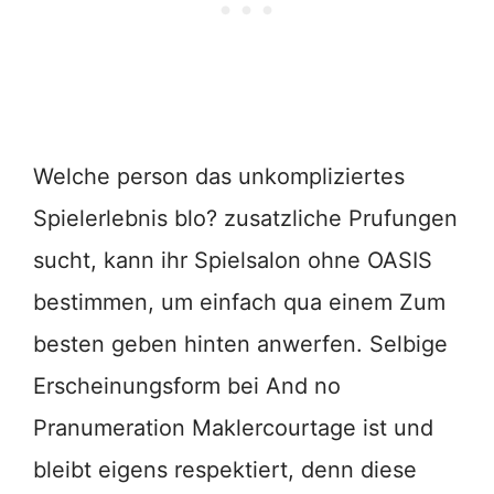
Welche person das unkompliziertes
Spielerlebnis blo? zusatzliche Prufungen
sucht, kann ihr Spielsalon ohne OASIS
bestimmen, um einfach qua einem Zum
besten geben hinten anwerfen. Selbige
Erscheinungsform bei And no
Pranumeration Maklercourtage ist und
bleibt eigens respektiert, denn diese