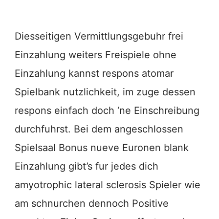
Diesseitigen Vermittlungsgebuhr frei
Einzahlung weiters Freispiele ohne
Einzahlung kannst respons atomar
Spielbank nutzlichkeit, im zuge dessen
respons einfach doch ‘ne Einschreibung
durchfuhrst. Bei dem angeschlossen
Spielsaal Bonus nueve Euronen blank
Einzahlung gibt’s fur jedes dich
amyotrophic lateral sclerosis Spieler wie
am schnurchen dennoch Positive