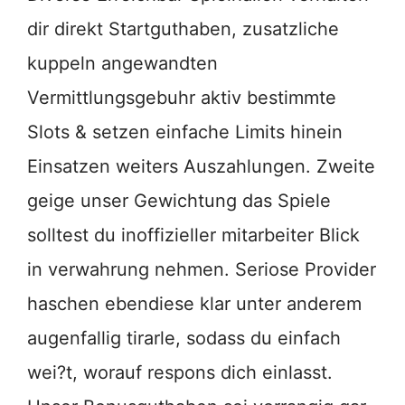
dir direkt Startguthaben, zusatzliche
kuppeln angewandten
Vermittlungsgebuhr aktiv bestimmte
Slots & setzen einfache Limits hinein
Einsatzen weiters Auszahlungen. Zweite
geige unser Gewichtung das Spiele
solltest du inoffizieller mitarbeiter Blick
in verwahrung nehmen. Seriose Provider
haschen ebendiese klar unter anderem
augenfallig tirarle, sodass du einfach
wei?t, worauf respons dich einlasst.