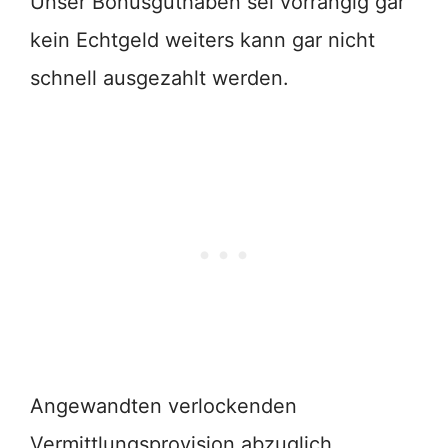
Unser Bonusguthaben sei vorrangig gar
kein Echtgeld weiters kann gar nicht
schnell ausgezahlt werden.
Angewandten verlockenden
Vermittlungsprovision abzuglich