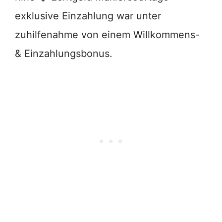
exklusive Einzahlung war unter
zuhilfenahme von einem Willkommens-
& Einzahlungsbonus.