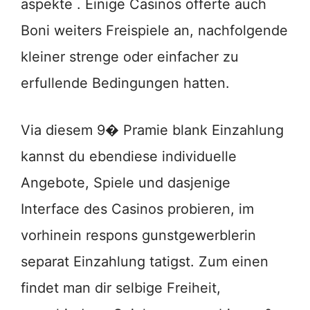
aspekte . Einige Casinos offerte auch
Boni weiters Freispiele an, nachfolgende
kleiner strenge oder einfacher zu
erfullende Bedingungen hatten.
Via diesem 9� Pramie blank Einzahlung
kannst du ebendiese individuelle
Angebote, Spiele und dasjenige
Interface des Casinos probieren, im
vorhinein respons gunstgewerblerin
separat Einzahlung tatigst. Zum einen
findet man dir selbige Freiheit,