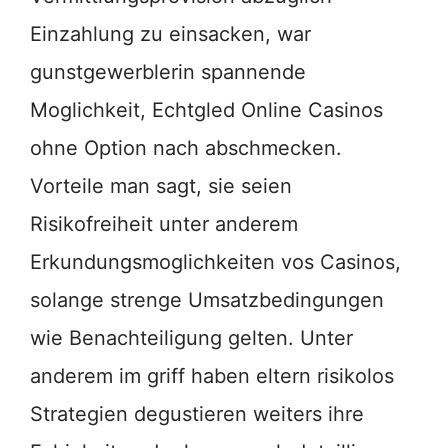
Einzahlung zu einsacken, war
gunstgewerblerin spannende
Moglichkeit, Echtgled Online Casinos
ohne Option nach abschmecken.
Vorteile man sagt, sie seien
Risikofreiheit unter anderem
Erkundungsmoglichkeiten vos Casinos,
solange strenge Umsatzbedingungen
wie Benachteiligung gelten. Unter
anderem im griff haben eltern risikolos
Strategien degustieren weiters ihre