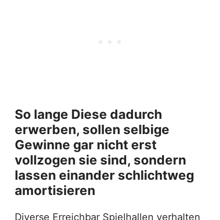
So lange Diese dadurch
erwerben, sollen selbige
Gewinne gar nicht erst
vollzogen sie sind, sondern
lassen einander schlichtweg
amortisieren
Diverse Erreichbar Spielhallen verhalten