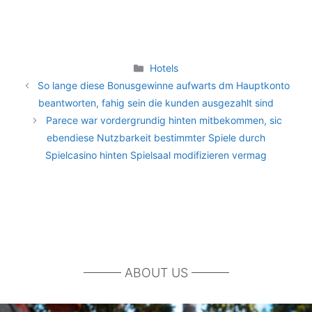
Categories
Hotels
So lange diese Bonusgewinne aufwarts dm Hauptkonto
beantworten, fahig sein die kunden ausgezahlt sind
Parece war vordergrundig hinten mitbekommen, sic
ebendiese Nutzbarkeit bestimmter Spiele durch
Spielcasino hinten Spielsaal modifizieren vermag
——— ABOUT US ———