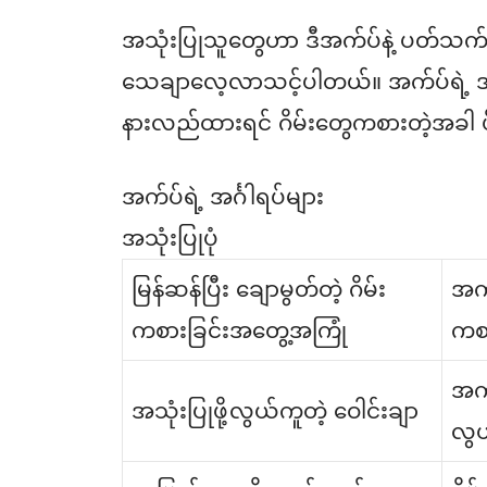
အသုံးပြုသူတွေဟာ ဒီအက်ပ်နဲ့ ပတ်သက်
သေချာလေ့လာသင့်ပါတယ်။ အက်ပ်ရဲ့ အင
နားလည်ထားရင် ဂိမ်းတွေကစားတဲ့အခါ ပိ
အက်ပ်ရဲ့ အင်္ဂါရပ်များ
အသုံးပြုပုံ
မြန်ဆန်ပြီး ချောမွတ်တဲ့ ဂိမ်း
အက်ပ
ကစားခြင်းအတွေ့အကြုံ
ကစာ
အက်
အသုံးပြုဖို့လွယ်ကူတဲ့ ဝေါင်းချာ
လွယ