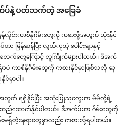
အက်ပ်နဲ့ ပတ်သက်တဲ့ အခြေခံ
်လိုင်းကာစီနိုဂိမ်းတွေကို ကစားဖို့အတွက် သုံးနိုင်
ဟာ မြန်ဆန်ပြီး လွယ်ကူတဲ့ ဝေါင်းချာနှင့်
က်အလက်တွေကြောင့် လူကြိုက်များပါတယ်။ ဒီအက်
မှာပဲ ကာစီနိုဂိမ်းတွေကို ကစားနိုင်မှာဖြစ်သလို ဆု
ုင်မှာပါ။
အတွက် ရရှိနိုင်ပြီး အသုံးပြုသူတွေဟာ မိမိတို့ရဲ့
းတည်ဆောက်နိုင်ပါတယ်။ ဒီအက်ပ်ဟာ ဂိမ်းတွေကို
ရမ်းမရှိတဲ့နေရာတွေမှာလည်း ကစားလို့ရပါတယ်။