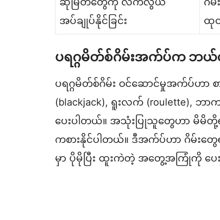
ဆုမြတ်တွေကို လက်လွယ်
ဂိမ
အပ်ချုပ်နိုင်ခြင်း
ထုတ
ပရဂ္ဂမိတ်စ်ဂိမ်းအက်ပ်က ဘယ်လို
ပရဂ္ဂမိတ်စ်ဂိမ်း ဝင်ဆောင်မှုအက်ပ်ဟာ 
(blackjack), ရူးလက် (roulette), ဘာကာရာ 
ပေးပါတယ်။ အသုံးပြုသူတွေဟာ မိမိတို့ရဲ့
ကစားနိုင်ပါတယ်။ ဒီအက်ပ်ဟာ ဂိမ်းတွေရ
မှာ ပိုမိုပြီး ထူးကဲတဲ့ အတွေ့အကြုံကို ပ