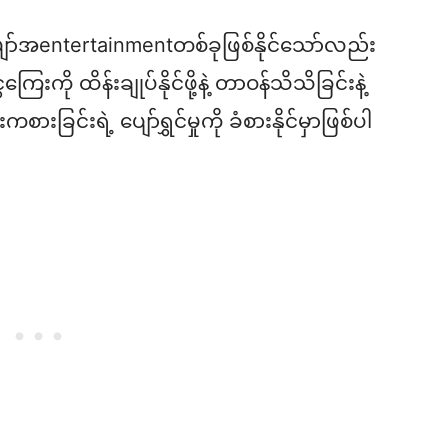
ပျော်အentertainmentတစ်ခုဖြစ်နိုင်သော်လည်း
ေးကို ထိန်းချုပ်နိုင်ဖို့နဲ့ တာဝန်သိသိခြင်းနဲ့
ခြင်းရဲ့ ပျော်ရွှင်မှုကို ခံစားနိုင်မှာဖြစ်ပါ