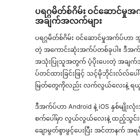
ပရဂ္ဂမိတ်စ်ဂိမ်း ဝင်ဆောင်မှု
အချက်အလက်များ
ပရဂ္ဂမိတ်စ်ဂိမ်း ဝင်ဆောင်မှုအက်ပ်ဟာ အွန
တဲ့ အကောင်းဆုံးအက်ပ်တစ်ခုပါ။ ဒီအက်ပ်
အသုံးပြုသူအတွက် ပံ့ပိုးပေးတဲ့ အချ
ပ်တင်ထားခြင်းဖြင့် သင့်မိုဘိုင်းလ်လ်ပေါ်
မြတ်တွေကိုလည်း လက်လွယ်လေးနဲ့ ရယူနိ
ဒီအက်ပ်ဟာ Android နဲ့ iOS နှစ်မျိုးလုံး
စက်ပေါ်မှာ လွယ်လွယ်လေးနဲ့ ထည့်သွင်
ချောမွတ်စွာဖွင့်ပေးပြီး အင်တာနက် အ