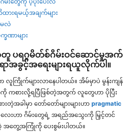
မ်းတွေကို ပံ့ပိုးပေးလဲ
သတိထားရမယ့်အချက်များ
ရမလဲ
လက္ခဏာများ
ူ ပရဂ္ဂမိတ်စ်ဂိမ်းဝင်ဆောင်မှုအက်
က်ရောအခွင့်အရေးများရယူလိုက်ပါ။
ွေဟာ လူကြိုက်များလာနေပါတယ်။ အိမ်မှာပဲ မွန်းကျန်
တွေကို ကစားလို့ရပြီဖြစ်တဲ့အတွက် လူတွေဟာ ပိုပြီး
စားတဲ့အခါမှာ တော်တော်များများဟာ
pragmatic
်လေးဟာ ဂိမ်းတွေရဲ့ အရည်အသွေးကို မြှင့်တင်
ဲတဲ့ အတွေ့အကြုံကို ပေးစွမ်းပါတယ်။