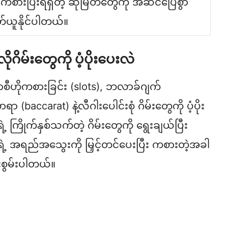
်းကစားပြီးရရှိတဲ့ ဆုမြတ်တွေကို အဆင်ပြေစွာ
်ယူနိုင်ပါတယ်။
ဂိမ်းတွေကို ပံ့ပိုးပေးလဲ
စာစီဟိုကစားခြင်း (slots), ဘလာခ်ဂျက်
(baccarat) နဲ့လီဂါးပေါင်းစုံ ဂိမ်းတွေကို ပံ့ပိုး
 ကြိုက်နှစ်သက်တဲ့ ဂိမ်းတွေကို ရွေးချယ်ပြီး
ဲ့ အရည်အသွေးကို မြှင့်တင်ပေးပြီး ကစားတဲ့အခါ
ေးစွမ်းပါတယ်။