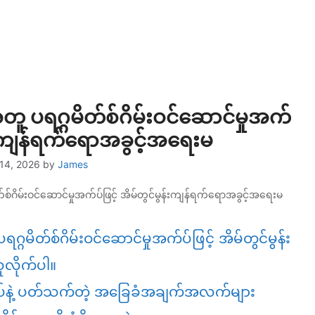
တူ ပရဂ္ဂမိတ်စ်ဂိမ်းဝင်ဆောင်မှုအက်
ွန်းကျန်ရက်ရောအခွင့်အရေးမ
14, 2026
by
James
်စ်ဂိမ်းဝင်ဆောင်မှုအက်ပ်ဖြင့် အိမ်တွင်မွန်းကျန်ရက်ရောအခွင့်အရေးမ
္ဂမိတ်စ်ဂိမ်းဝင်ဆောင်မှုအက်ပ်ဖြင့် အိမ်တွင်မွန်း
လိုက်ပါ။
အက်ပ်နဲ့ ပတ်သက်တဲ့ အခြေခံအချက်အလက်များ