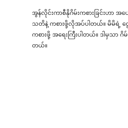
အွန်လိုင်းကာစီနိုဂိမ်းကစားခြင်းဟာ အ
သတိနဲ့ ကစားဖို့လိုအပ်ပါတယ်။ မိမိရဲ့ ငွေကြ
ကစားဖို့ အရေးကြီးပါတယ်။ ဒါမှသာ ဂိမ်းကစား
တယ်။