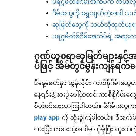
ပရဂ္ဂမိတ်စ်ဂိမ်းအက်ပ်က ဘယ်လိုဂိ
ဂိမ်းတွေကို ရွေးချယ်တဲ့အခါ 
ဆုမြတ်တွေကို ဘယ်လိုထုတ်ယူ
ပရဂ္ဂမိတ်စ်ဂိမ်းအက်ပ်ရဲ့ အထူး
ဂုဏ်ယူစရာဆုမြတ်များနှင့်အတ
ပ်ဖြင့် အိမ်တွင်မွန်းကျန်ရ
ဒီနေ့ခေတ်မှာ အွန်လိုင်း ကာစီနိုဂိမ်းတ
နေရင်းနဲ့ စားပွဲပေါ်မှာတင် ကာစီနိုဂိမ်း
စိတ်ဝင်စားလာကြပါတယ်။ ဒီဂိမ်းတွေက
play app
ကို သုံးစွဲကြပါတယ်။ ဒီအက်ပ
ပေးပြီး ကစားတဲ့အခါမှာ ပိုမိုပြီး ထူးက