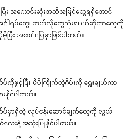
ပြီး အကောင်းဆုံးအသိအမြင်တွေရရှိအောင်
်္ဂါရပ်တွေ၊ ဘယ်လိုတွေသုံးရမယ်ဆိုတာတွေကို
ုမိုပြီး အဆင်ပြေမှာဖြစ်ပါတယ်။
်ကိုဖွင့်ပြီး မိမိကြိုက်တဲ့ဂိမ်းကို ရွေးချယ်ကာ
းနိုင်ပါတယ်။
ပ်မှာရှိတဲ့ လုပ်ငန်းဆောင်ချက်တွေကို လွယ်
်လေးနဲ့ အသုံးပြုနိုင်ပါတယ်။