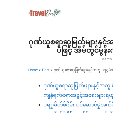
Skip
to
content
ဂုဏ်ယူစရာဆုမြတ်များနှင့်အ
ပ်ဖြင့် အိမ်တွင်မ
March 
Home
>
Post
>
ဂုဏ်ယူစရာဆုမြတ်များနှင့်အတူ ပရဂ္ဂမိတ
ဂုဏ်ယူစရာဆုမြတ်များနှင့်အတူ ပရဂ
ကျန်ရက်ရောအခွင့်အရေးများရယူ
ပရဂ္ဂမိတ်စ်ဂိမ်း ဝင်ဆောင်မှု