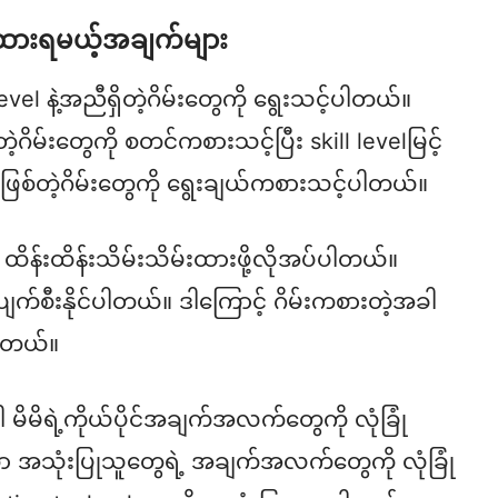
ိထားရမယ့်အချက်များ
 level နဲ့အညီရှိတဲ့ဂိမ်းတွေကို ရွေးသင့်ပါတယ်။
မ်းတွေကို စတင်ကစားသင့်ပြီး skill levelမြင့်
စ်တဲ့ဂိမ်းတွေကို ရွေးချယ်ကစားသင့်ပါတယ်။
 ထိန်းထိန်းသိမ်းသိမ်းထားဖို့လိုအပ်ပါတယ်။
ပျက်စီးနိုင်ပါတယ်။ ဒါကြောင့် ဂိမ်းကစားတဲ့အခါ
ပါတယ်။
ါ မိမိရဲ့ကိုယ်ပိုင်အချက်အလက်တွေကို လုံခြုံ
ာ အသုံးပြုသူတွေရဲ့ အချက်အလက်တွေကို လုံခြုံ