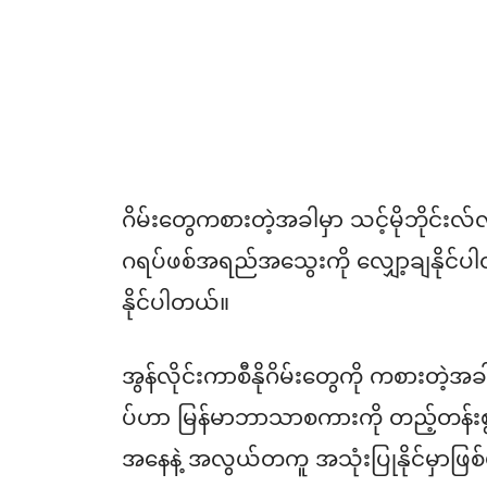
ဂိမ်းတွေကစားတဲ့အခါမှာ သင့်မိုဘိုင်းလ
ဂရပ်ဖစ်အရည်အသွေးကို လျှော့ချနိုင်ပါ
နိုင်ပါတယ်။
အွန်လိုင်းကာစီနိုဂိမ်းတွေကို ကစားတ
ပ်ဟာ မြန်မာဘာသာစကားကို တည့်တန်းစွာပ
အနေနဲ့ အလွယ်တကူ အသုံးပြုနိုင်မှာဖြ