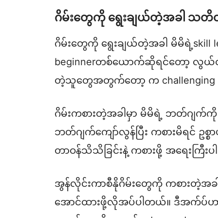
ဂိမ်းတွေကို ရွေးချယ်တဲ့အခါ သတ
ဂိမ်းတွေကို ရွေးချယ်တဲ့အခါ မိမိရဲ့skill
beginnerတစ်ယောက်ဆိုရင်တော့ လွယ်တဲ့ဂိ
တဲ့သူတွေအတွက်တော့ က challenging ဖြ
ဂိမ်းကစားတဲ့အခါမှာ မိမိရဲ့ ဘတ်ဂျက်ကို
ဘတ်ဂျက်ကျော်လွန်ပြီး ကစားမိရင် ဥစ္စာ
တာဝန်သိသိခြင်းနဲ့ ကစားဖို့ အရေးကြီး
အွန်လိုင်းကာစီနိုဂိမ်းတွေကို ကစားတဲ့အခ
အောင်ထားဖို့လိုအပ်ပါတယ်။ ဒီအက်ပ်ဟ