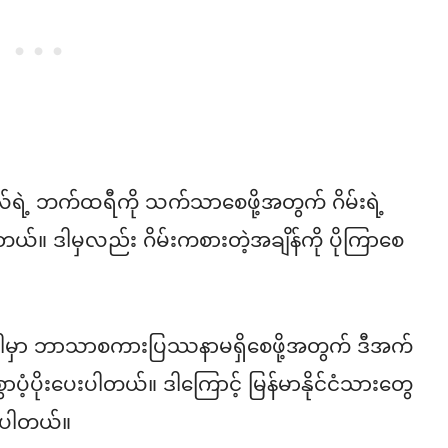
်လ်ရဲ့ ဘက်ထရီကို သက်သာစေဖို့အတွက် ဂိမ်းရဲ့
တယ်။ ဒါမှလည်း ဂိမ်းကစားတဲ့အချိန်ကို ပိုကြာစေ
ဲ့အခါမှာ ဘာသာစကားပြဿနာမရှိစေဖို့အတွက် ဒီအက်
ံ့ပိုးပေးပါတယ်။ ဒါကြောင့် မြန်မာနိုင်ငံသားတွေ
စ်ပါတယ်။