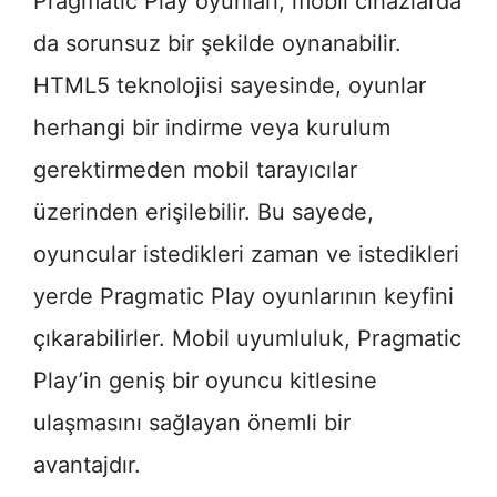
Pragmatic Play oyunları, mobil cihazlarda
da sorunsuz bir şekilde oynanabilir.
HTML5 teknolojisi sayesinde, oyunlar
herhangi bir indirme veya kurulum
gerektirmeden mobil tarayıcılar
üzerinden erişilebilir. Bu sayede,
oyuncular istedikleri zaman ve istedikleri
yerde Pragmatic Play oyunlarının keyfini
çıkarabilirler. Mobil uyumluluk, Pragmatic
Play’in geniş bir oyuncu kitlesine
ulaşmasını sağlayan önemli bir
avantajdır.