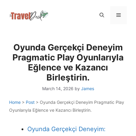
Skip
Menu
to
content
Oyunda Gerçekçi Deneyim
Pragmatic Play Oyunlarıyla
Eğlence ve Kazancı
Birleştirin.
March 14, 2026
by
James
Home
>
Post
>
Oyunda Gerçekçi Deneyim Pragmatic Play
Oyunlarıyla Eğlence ve Kazancı Birleştirin.
Oyunda Gerçekçi Deneyim: