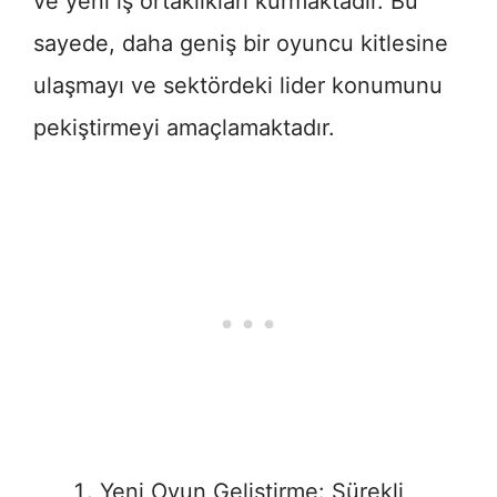
ve yeni iş ortaklıkları kurmaktadır. Bu
sayede, daha geniş bir oyuncu kitlesine
ulaşmayı ve sektördeki lider konumunu
pekiştirmeyi amaçlamaktadır.
Yeni Oyun Geliştirme: Sürekli