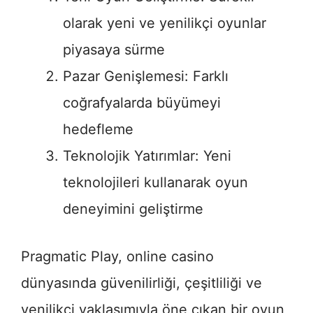
olarak yeni ve yenilikçi oyunlar
piyasaya sürme
Pazar Genişlemesi: Farklı
coğrafyalarda büyümeyi
hedefleme
Teknolojik Yatırımlar: Yeni
teknolojileri kullanarak oyun
deneyimini geliştirme
Pragmatic Play, online casino
dünyasında güvenilirliği, çeşitliliği ve
yenilikçi yaklaşımıyla öne çıkan bir oyun