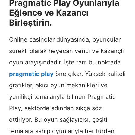
Pragmatic Play Oyunlarıyla
Eğlence ve Kazancı
Birleştirin.
Online casinolar dünyasında, oyuncular
sürekli olarak heyecan verici ve kazançlı
oyun arayışındadır. İşte tam bu noktada
pragmatic play
öne çıkar. Yüksek kaliteli
grafikler, akıcı oyun mekanikleri ve
yenilikçi temalarıyla bilinen Pragmatic
Play, sektörde adından sıkça söz
ettiriyor. Bu oyun sağlayıcısı, çeşitli
temalara sahip oyunlarıyla her türden