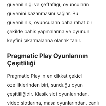
güvenilirliği ve şeffaflığı, oyuncuların
güvenini kazanmasını sağlar. Bu
güvenilirlik, oyuncuların daha rahat bir
şekilde bahis yapmalarına ve oyunun
keyfini çıkarmalarına olanak tanır.
Pragmatic Play Oyunlarının
Çeşitliliği
Pragmatic Play’in en dikkat çekici
özelliklerinden biri, sunduğu oyun
çeşitliliğidir. Klasik slot oyunlarından,
video slotlarına, masa oyunlarından, canlı