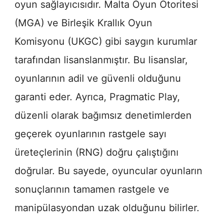
oyun sağlayıcısıdır. Malta Oyun Otoritesi
(MGA) ve Birleşik Krallık Oyun
Komisyonu (UKGC) gibi saygın kurumlar
tarafından lisanslanmıştır. Bu lisanslar,
oyunlarının adil ve güvenli olduğunu
garanti eder. Ayrıca, Pragmatic Play,
düzenli olarak bağımsız denetimlerden
geçerek oyunlarının rastgele sayı
üreteçlerinin (RNG) doğru çalıştığını
doğrular. Bu sayede, oyuncular oyunların
sonuçlarının tamamen rastgele ve
manipülasyondan uzak olduğunu bilirler.