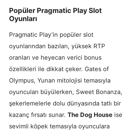
Popüler Pragmatic Play Slot
Oyunları
Pragmatic Play’in popüler slot
oyunlarından bazıları, yüksek RTP
oranları ve heyecan verici bonus
özellikleri ile dikkat çeker. Gates of
Olympus, Yunan mitolojisi temasıyla
oyuncuları büyülerken, Sweet Bonanza,
şekerlemelerle dolu dünyasında tatlı bir
kazanç fırsatı sunar.
The Dog House
ise
sevimli köpek temasıyla oyunculara