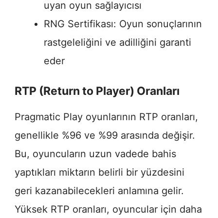
uyan oyun sağlayıcısı
RNG Sertifikası: Oyun sonuçlarının
rastgeleliğini ve adilliğini garanti
eder
RTP (Return to Player) Oranları
Pragmatic Play oyunlarının RTP oranları,
genellikle %96 ve %99 arasında değişir.
Bu, oyuncuların uzun vadede bahis
yaptıkları miktarın belirli bir yüzdesini
geri kazanabilecekleri anlamına gelir.
Yüksek RTP oranları, oyuncular için daha