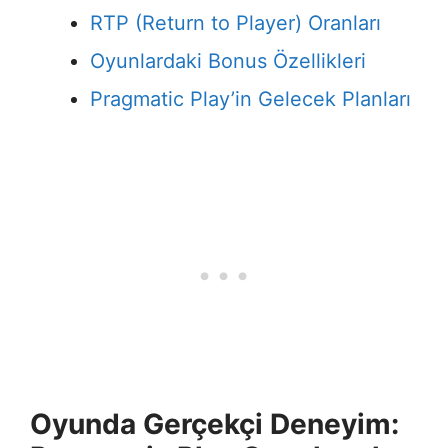
RTP (Return to Player) Oranları
Oyunlardaki Bonus Özellikleri
Pragmatic Play’in Gelecek Planları
Oyunda Gerçekçi Deneyim: