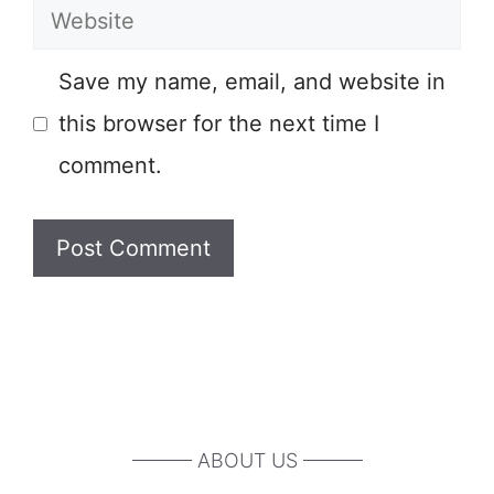
Website
Save my name, email, and website in
this browser for the next time I
comment.
——— ABOUT US ———