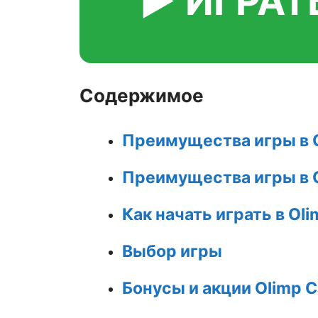
▶️ ИГРАТ
Содержимое
Преимущества игры в O
Преимущества игры в O
Как начать играть в Oli
Выбор игры
Бонусы и акции Olimp C