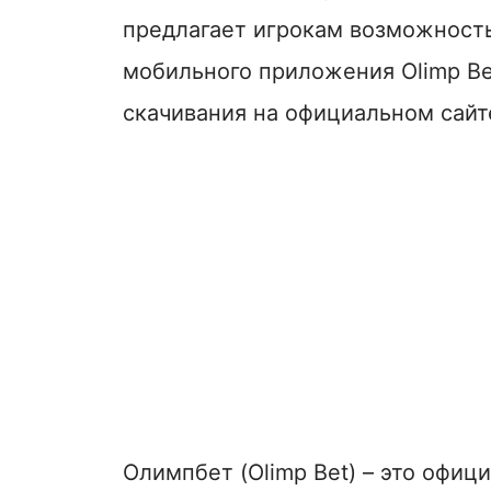
предлагает игрокам возможность
мобильного приложения Olimp B
скачивания на официальном сайте
Олимпбет (Olimp Bet) – это офиц