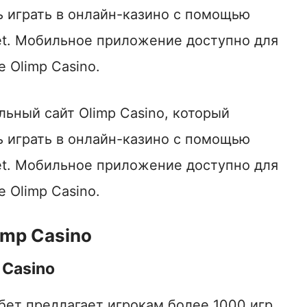
 играть в онлайн-казино с помощью
et. Мобильное приложение доступно для
 Olimp Casino.
льный сайт Olimp Casino, который
 играть в онлайн-казино с помощью
et. Мобильное приложение доступно для
 Olimp Casino.
imp Casino
 Casino
ет предлагает игрокам более 1000 игр,