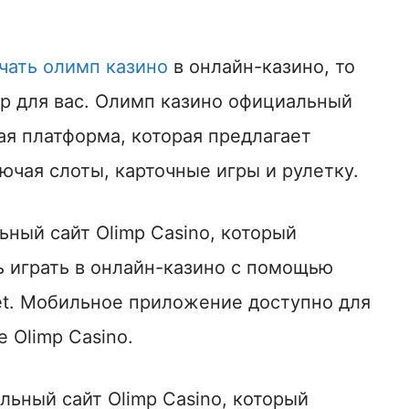
чать олимп казино
в онлайн-казино, то
ор для вас. Олимп казино официальный
ная платформа, которая предлагает
ючая слоты, карточные игры и рулетку.
ьный сайт Olimp Casino, который
 играть в онлайн-казино с помощью
et. Мобильное приложение доступно для
 Olimp Casino.
альный сайт Olimp Casino, который