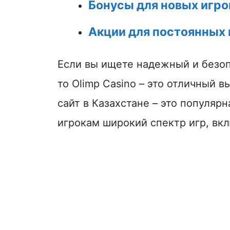
Бонусы для новых игро
Акции для постоянных 
Если вы ищете надежный и безоп
то Olimp Casino – это отличный 
сайт в Казахстане – это популяр
игрокам широкий спектр игр, вкл