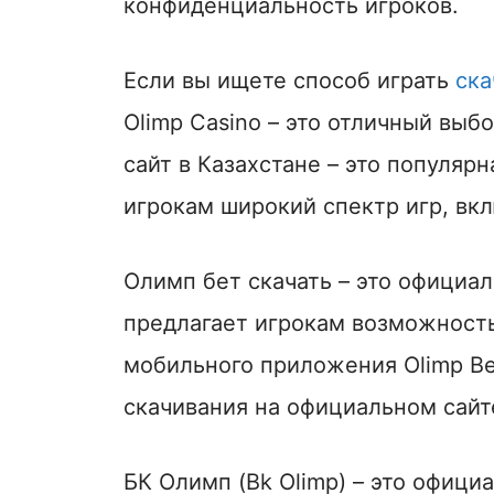
конфиденциальность игроков.
Если вы ищете способ играть
ска
Olimp Casino – это отличный выб
сайт в Казахстане – это популяр
игрокам широкий спектр игр, вкл
Олимп бет скачать – это официал
предлагает игрокам возможность
мобильного приложения Olimp B
скачивания на официальном сайте
БК Олимп (Bk Olimp) – это офици