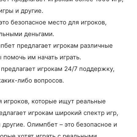
игры и другие.
это безопасное место для игроков,
альными деньгами.
пбет предлагает игрокам различные
 помочь им начать играть.
предлагает игрокам 24/7 поддержку,
каких-либо вопросов.
я игроков, которые ищут реальные
длагает игрокам широкий спектр игр,
 другие. Олимпбет – это безопасное и
торые хотят играть с реальными