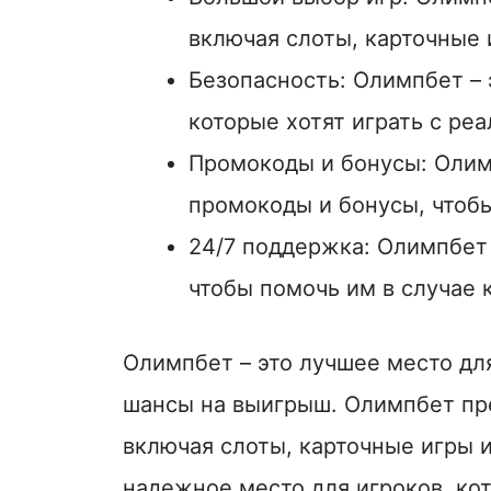
включая слоты, карточные 
Безопасность: Олимпбет – 
которые хотят играть с ре
Промокоды и бонусы: Олим
промокоды и бонусы, чтобы
24/7 поддержка: Олимпбет 
чтобы помочь им в случае 
Олимпбет – это лучшее место дл
шансы на выигрыш. Олимпбет пре
включая слоты, карточные игры и
надежное место для игроков, ко