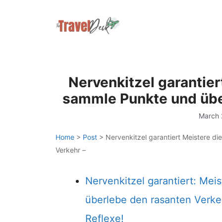
Skip
to
content
Nervenkitzel garantier
sammle Punkte und übe
March 
Home
>
Post
>
Nervenkitzel garantiert Meistere d
Verkehr –
Nervenkitzel garantiert: Me
überlebe den rasanten Verkehr
Reflexe!