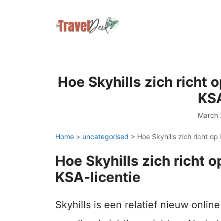
Skip
to
content
Hoe Skyhills zich richt
KSA
March 
Home
>
uncategorised
>
Hoe Skyhills zich richt o
Hoe Skyhills zich richt 
KSA-licentie
Skyhills is een relatief nieuw onlin