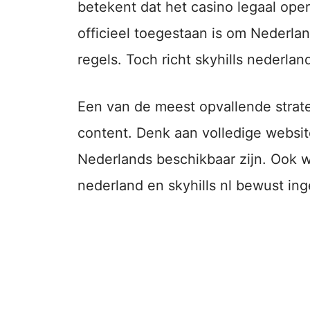
betekent dat het casino legaal opere
officieel toegestaan is om Nederla
regels. Toch richt skyhills nederla
Een van de meest opvallende strate
content. Denk aan volledige website
Nederlands beschikbaar zijn. Ook 
nederland en skyhills nl bewust in