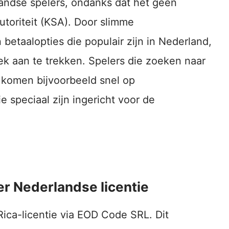
landse spelers, ondanks dat het geen
toriteit (KSA). Door slimme
betaalopties die populair zijn in Nederland,
ek aan te trekken. Spelers die zoeken naar
komen bijvoorbeeld snel op
e speciaal zijn ingericht voor de
er Nederlandse licentie
Rica-licentie via EOD Code SRL. Dit