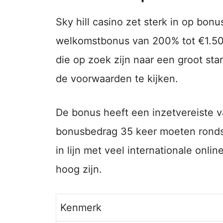
Sky hill casino zet sterk in op bo
welkomstbonus van 200% tot €1.500 
die op zoek zijn naar een groot sta
de voorwaarden te kijken.
De bonus heeft een inzetvereiste v
bonusbedrag 35 keer moeten rondsp
in lijn met veel internationale onlin
hoog zijn.
Kenmerk