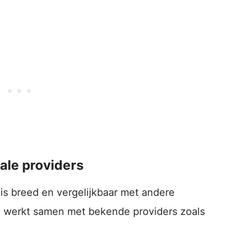
ale providers
 is breed en vergelijkbaar met andere
no werkt samen met bekende providers zoals