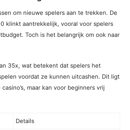
nussen om nieuwe spelers aan te trekken. De
klinkt aantrekkelijk, vooral voor spelers
rtbudget. Toch is het belangrijk om ook naar
an 35x, wat betekent dat spelers het
elen voordat ze kunnen uitcashen. Dit ligt
e casino’s, maar kan voor beginners vrij
Details