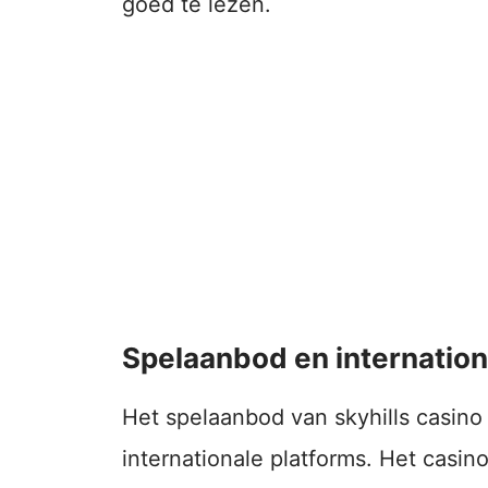
goed te lezen.
Spelaanbod en internation
Het spelaanbod van skyhills casino
internationale platforms. Het casi