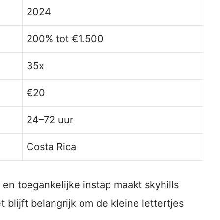
2024
200% tot €1.500
35x
€20
24–72 uur
Costa Rica
n toegankelijke instap maakt skyhills
 blijft belangrijk om de kleine lettertjes