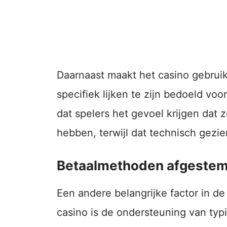
Daarnaast maakt het casino gebrui
specifiek lijken te zijn bedoeld vo
dat spelers het gevoel krijgen dat 
hebben, terwijl dat technisch gezien
Betaalmethoden afgestem
Een andere belangrijke factor in de
casino is de ondersteuning van ty