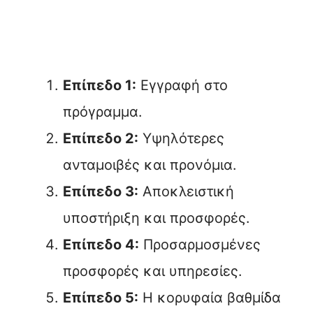
Επίπεδο 1:
Εγγραφή στο
πρόγραμμα.
Επίπεδο 2:
Υψηλότερες
ανταμοιβές και προνόμια.
Επίπεδο 3:
Αποκλειστική
υποστήριξη και προσφορές.
Επίπεδο 4:
Προσαρμοσμένες
προσφορές και υπηρεσίες.
Επίπεδο 5:
Η κορυφαία βαθμίδα