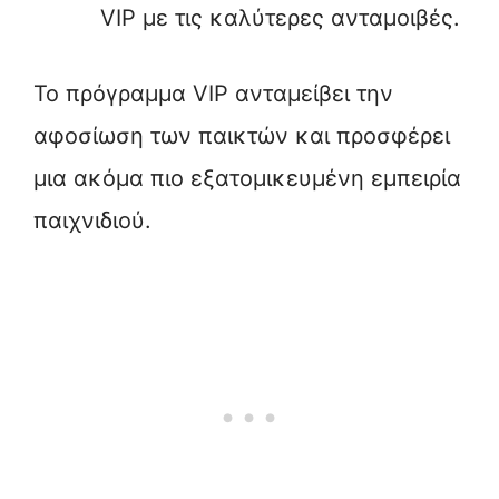
VIP με τις καλύτερες ανταμοιβές.
Το πρόγραμμα VIP ανταμείβει την
αφοσίωση των παικτών και προσφέρει
μια ακόμα πιο εξατομικευμένη εμπειρία
παιχνιδιού.