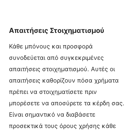
Απαιτήσεις Στοιχηματισμού
Κάθε μπόνους και προσφορά
συνοδεύεται από συγκεκριμένες
απαιτήσεις στοιχηματισμού. Αυτές οι
απαιτήσεις καθορίζουν πόσα χρήματα
πρέπει να στοιχηματίσετε πριν
μπορέσετε να αποσύρετε τα κέρδη σας.
Είναι σημαντικό να διαβάσετε
προσεκτικά τους όρους χρήσης κάθε