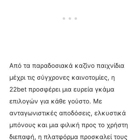
Από τα παραδοσιακά καζίνο παιχνίδια
μέχρι τις σύγχρονες καινοτομίες, η
22bet προσφέρει μια ευρεία γκάμα
επιλογών για κάθε γούστο. Με
ανταγωνιστικές αποδόσεις, ελκυστικά
μπόνους και μια φιλική προς το χρήστη
διεπαφή, η πλατφόρμα προσκαλεί τους