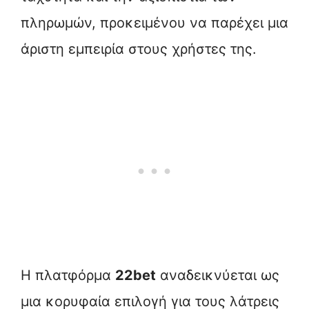
πληρωμών, προκειμένου να παρέχει μια
άριστη εμπειρία στους χρήστες της.
Η πλατφόρμα
22bet
αναδεικνύεται ως
μια κορυφαία επιλογή για τους λάτρεις