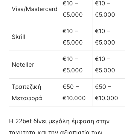
€10 –
€10 –
Visa/Mastercard
€5.000
€5.000
€10 –
€10 –
Skrill
€5.000
€5.000
€10 –
€10 –
Neteller
€5.000
€5.000
Τραπεζική
€50 –
€50 –
Μεταφορά
€10.000
€10.000
Η 22bet δίνει μεγάλη έμφαση στην
ταχύτητα και την αξιοπιστία των