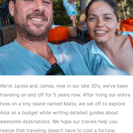
We're Jackie and James, now in our late 30's, we've been
traveling on and off for 5 years now. After living our entire
lives on a tiny island named Malta, we set off to explore
Asia on a budget while writing detailed guides about
awesome destinations. We hope our travels help you
realize that traveling doesn't have to cost a fortune.