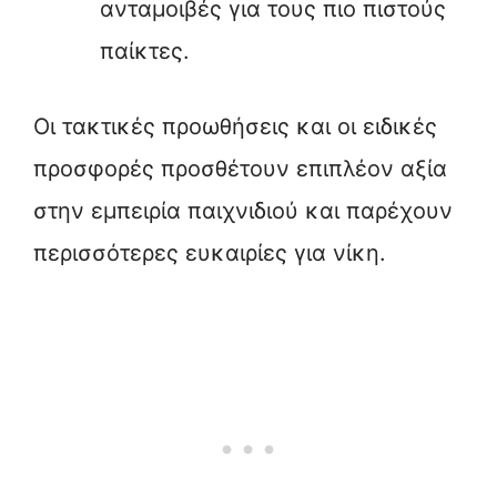
ανταμοιβές για τους πιο πιστούς
παίκτες.
Οι τακτικές προωθήσεις και οι ειδικές
προσφορές προσθέτουν επιπλέον αξία
στην εμπειρία παιχνιδιού και παρέχουν
περισσότερες ευκαιρίες για νίκη.