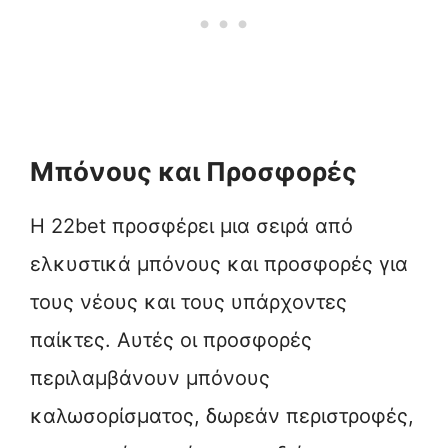
Μπόνους και Προσφορές
Η 22bet προσφέρει μια σειρά από
ελκυστικά μπόνους και προσφορές για
τους νέους και τους υπάρχοντες
παίκτες. Αυτές οι προσφορές
περιλαμβάνουν μπόνους
καλωσορίσματος, δωρεάν περιστροφές,