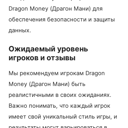
Dragon Money (Драгон Мани) для
обеспечения безопасности и защиты
данных.
Ожидаемый уровень
игроков и отзывы
Мы рекомендуем игрокам Dragon
Money (Драгон Мани) быть
реалистичными в своих ожиданиях.
Важно понимать, что каждый игрок
имеет свой уникальный стиль игры, и
результаты могут варьироваться в