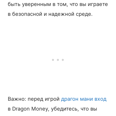
быть уверенным в том, что вы играете
в безопасной и надежной среде.
Важно: перед игрой
драгон мани вход
в Dragon Money, убедитесь, что вы