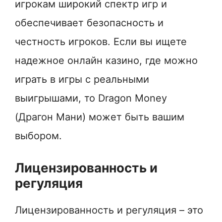
игрокам широкий спектр игр и
обеспечивает безопасность и
честность игроков. Если вы ищете
надежное онлайн казино, где можно
играть в игры с реальными
выигрышами, то Dragon Money
(Драгон Мани) может быть вашим
выбором.
Лицензированность и
регуляция
Лицензированность и регуляция – это