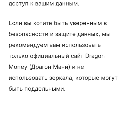
доступ к вашим данным.
Если вы хотите быть уверенным в
безопасности и защите данных, мы
рекомендуем вам использовать
только официальный сайт Dragon
Money (Драгон Мани) и не
использовать зеркала, которые могут
быть поддельными.