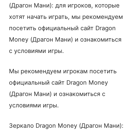
(Драгон Мани): для игроков, которые
хотят начать играть, мы рекомендуем
посетить официальный сайт Dragon
Money (Драгон Мани) и ознакомиться
с условиями игры.
Мы рекомендуем игрокам посетить
официальный сайт Dragon Money
(Драгон Мани) и ознакомиться с
условиями игры.
Зеркало Dragon Money (Драгон Мани):