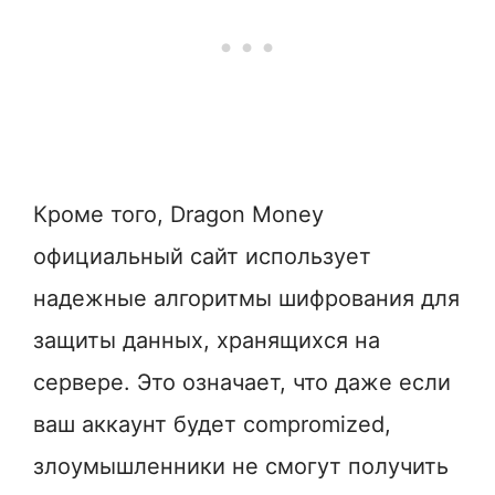
Кроме того, Dragon Money
официальный сайт использует
надежные алгоритмы шифрования для
защиты данных, хранящихся на
сервере. Это означает, что даже если
ваш аккаунт будет compromized,
злоумышленники не смогут получить