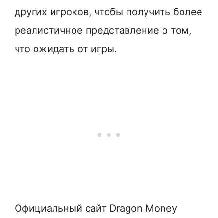
других игроков, чтобы получить более
реалистичное представление о том,
что ожидать от игры.
Официальный сайт Dragon Money