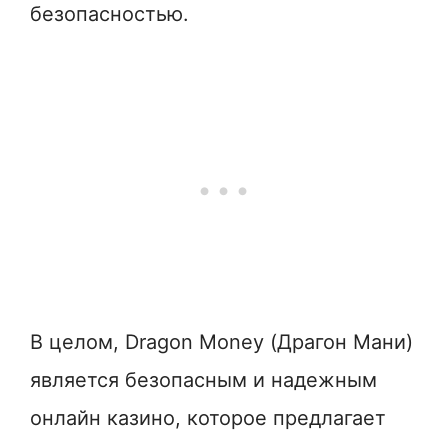
безопасностью.
В целом, Dragon Money (Драгон Мани)
является безопасным и надежным
онлайн казино, которое предлагает