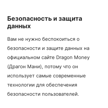
Безопасность и защита
данных
Вам не нужно беспокоиться о
безопасности и защите данных на
официальном сайте Dragon Money
(Драгон Мани), потому что он
использует самые современные
технологии для обеспечения
безопасности пользователей.