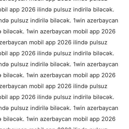
bil app 2026 ilində pulsuz indirilə biləcək.
də pulsuz indirilə biləcək. 1win azerbaycan
lə biləcək. 1win azerbaycan mobil app 2026
 azerbaycan mobil app 2026 ilində pulsuz
bil app 2026 ilində pulsuz indirilə biləcək.
də pulsuz indirilə biləcək. 1win azerbaycan
lə biləcək. 1win azerbaycan mobil app 2026
 azerbaycan mobil app 2026 ilində pulsuz
bil app 2026 ilində pulsuz indirilə biləcək.
də pulsuz indirilə biləcək. 1win azerbaycan
lə biləcək. 1win azerbaycan mobil app 2026