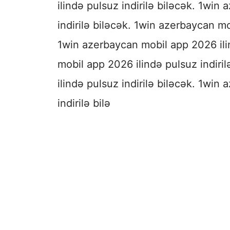
ilində pulsuz indirilə biləcək. 1win
indirilə biləcək. 1win azerbaycan mo
1win azerbaycan mobil app 2026 ilin
mobil app 2026 ilində pulsuz indiri
ilində pulsuz indirilə biləcək. 1win
indirilə bilə