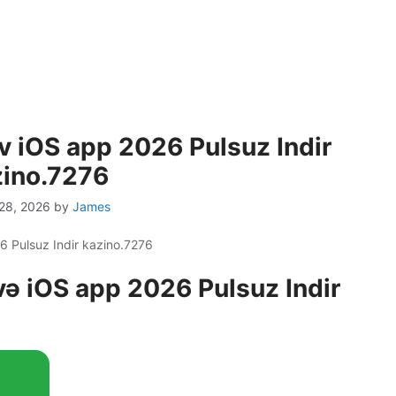
v iOS app 2026 Pulsuz Indir
zino.7276
28, 2026
by
James
6 Pulsuz Indir kazino.7276
və iOS app 2026 Pulsuz Indir