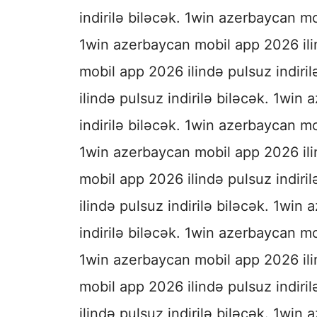
indirilə biləcək. 1win azerbaycan mo
1win azerbaycan mobil app 2026 ilin
mobil app 2026 ilində pulsuz indiri
ilində pulsuz indirilə biləcək. 1win
indirilə biləcək. 1win azerbaycan mo
1win azerbaycan mobil app 2026 ilin
mobil app 2026 ilində pulsuz indiri
ilində pulsuz indirilə biləcək. 1win
indirilə biləcək. 1win azerbaycan mo
1win azerbaycan mobil app 2026 ilin
mobil app 2026 ilində pulsuz indiri
ilində pulsuz indirilə biləcək. 1win