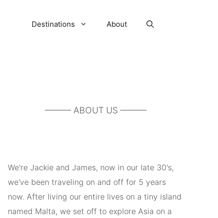
Destinations
About
——— ABOUT US ———
We're Jackie and James, now in our late 30's,
we've been traveling on and off for 5 years
now. After living our entire lives on a tiny island
named Malta, we set off to explore Asia on a