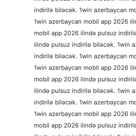
indirilə biləcək. 1win azerbaycan mo
1win azerbaycan mobil app 2026 ilin
mobil app 2026 ilində pulsuz indiri
ilində pulsuz indirilə biləcək. 1win
indirilə biləcək. 1win azerbaycan mo
1win azerbaycan mobil app 2026 ilin
mobil app 2026 ilində pulsuz indiri
ilində pulsuz indirilə biləcək. 1win
indirilə biləcək. 1win azerbaycan mo
1win azerbaycan mobil app 2026 ilin
mobil app 2026 ilində pulsuz indiri