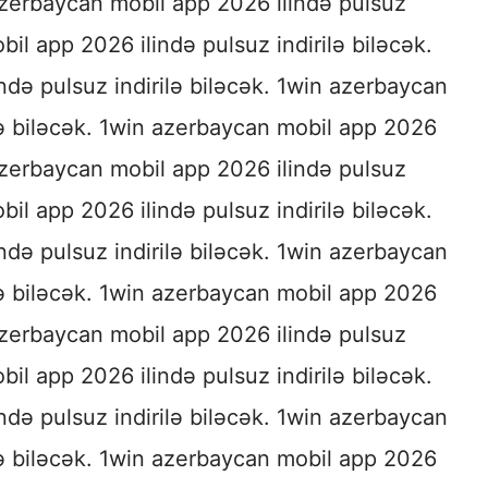
 azerbaycan mobil app 2026 ilində pulsuz
bil app 2026 ilində pulsuz indirilə biləcək.
də pulsuz indirilə biləcək. 1win azerbaycan
lə biləcək. 1win azerbaycan mobil app 2026
 azerbaycan mobil app 2026 ilində pulsuz
bil app 2026 ilində pulsuz indirilə biləcək.
də pulsuz indirilə biləcək. 1win azerbaycan
lə biləcək. 1win azerbaycan mobil app 2026
 azerbaycan mobil app 2026 ilində pulsuz
bil app 2026 ilində pulsuz indirilə biləcək.
də pulsuz indirilə biləcək. 1win azerbaycan
lə biləcək. 1win azerbaycan mobil app 2026