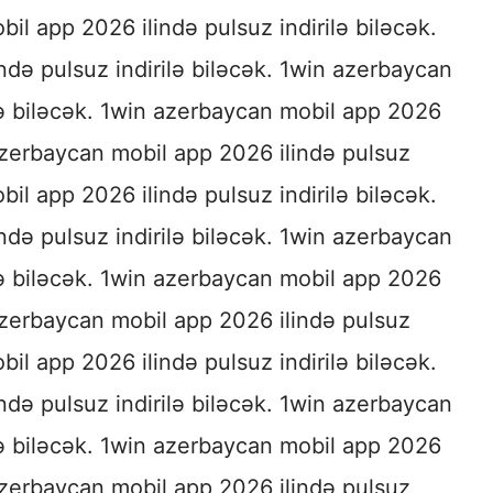
bil app 2026 ilində pulsuz indirilə biləcək.
də pulsuz indirilə biləcək. 1win azerbaycan
lə biləcək. 1win azerbaycan mobil app 2026
 azerbaycan mobil app 2026 ilində pulsuz
bil app 2026 ilində pulsuz indirilə biləcək.
də pulsuz indirilə biləcək. 1win azerbaycan
lə biləcək. 1win azerbaycan mobil app 2026
 azerbaycan mobil app 2026 ilində pulsuz
bil app 2026 ilində pulsuz indirilə biləcək.
də pulsuz indirilə biləcək. 1win azerbaycan
lə biləcək. 1win azerbaycan mobil app 2026
 azerbaycan mobil app 2026 ilində pulsuz