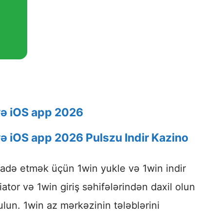
və iOS app 2026
ə iOS app 2026 Pulszu Indir Kazino
adə etmək üçün 1win yukle və 1win indir
iator və 1win giriş səhifələrindən daxil olun
un. 1win az mərkəzinin tələblərini