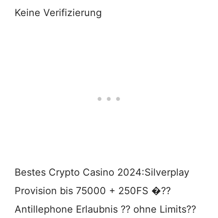
Keine Verifizierung
Bestes Crypto Casino 2024:Silverplay
Provision bis 75000 + 250FS �??
Antillephone Erlaubnis ?? ohne Limits??