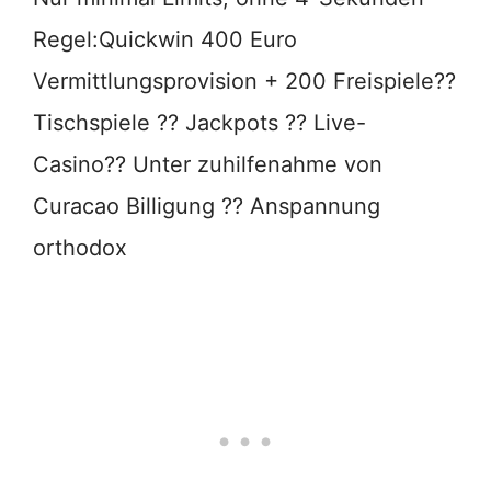
Regel:Quickwin 400 Euro
Vermittlungsprovision + 200 Freispiele??
Tischspiele ?? Jackpots ?? Live-
Casino?? Unter zuhilfenahme von
Curacao Billigung ?? Anspannung
orthodox