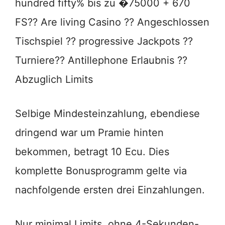
hundred fifty% bis zu �75000 + 670
FS?? Are living Casino ?? Angeschlossen
Tischspiel ?? progressive Jackpots ??
Turniere?? Antillephone Erlaubnis ??
Abzuglich Limits
Selbige Mindesteinzahlung, ebendiese
dringend war um Pramie hinten
bekommen, betragt 10 Ecu. Dies
komplette Bonusprogramm gelte via
nachfolgende ersten drei Einzahlungen.
Nur minimal Limits, ohne 4-Sekunden-