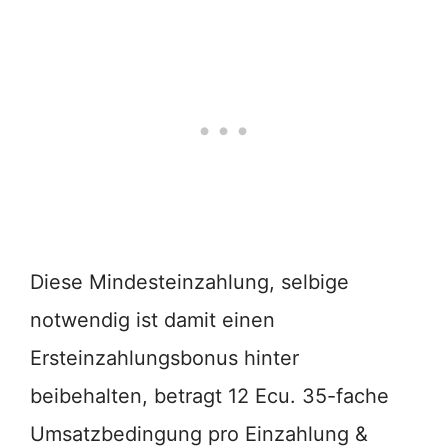
Diese Mindesteinzahlung, selbige
notwendig ist damit einen
Ersteinzahlungsbonus hinter
beibehalten, betragt 12 Ecu. 35-fache
Umsatzbedingung pro Einzahlung &