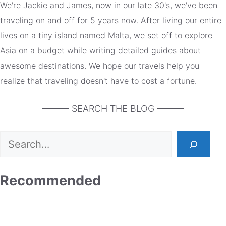
We're Jackie and James, now in our late 30's, we've been
traveling on and off for 5 years now. After living our entire
lives on a tiny island named Malta, we set off to explore
Asia on a budget while writing detailed guides about
awesome destinations. We hope our travels help you
realize that traveling doesn't have to cost a fortune.
——— SEARCH THE BLOG ———
Search
Recommended