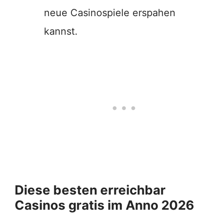
neue Casinospiele erspahen
kannst.
Diese besten erreichbar
Casinos gratis im Anno 2026