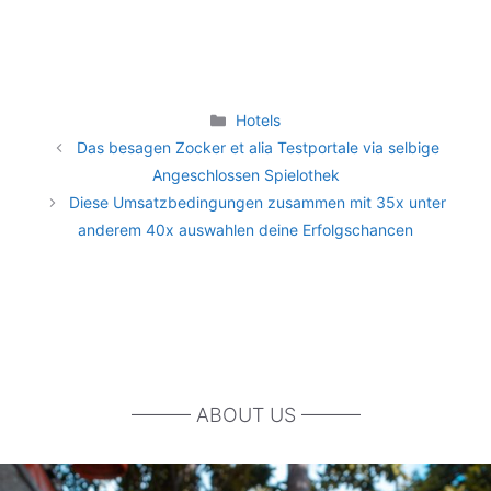
Categories
Hotels
Das besagen Zocker et alia Testportale via selbige
Angeschlossen Spielothek
Diese Umsatzbedingungen zusammen mit 35x unter
anderem 40x auswahlen deine Erfolgschancen
——— ABOUT US ———