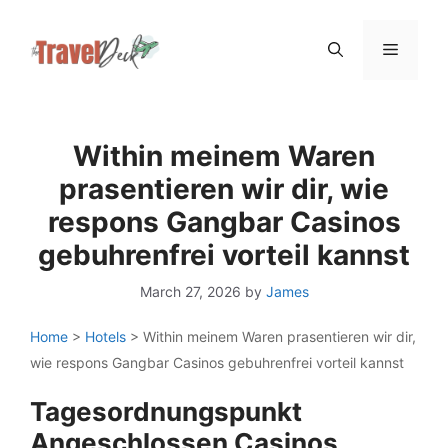
Skip
Menu
to
content
Within meinem Waren
prasentieren wir dir, wie
respons Gangbar Casinos
gebuhrenfrei vorteil kannst
March 27, 2026
by
James
Home
>
Hotels
>
Within meinem Waren prasentieren wir dir,
wie respons Gangbar Casinos gebuhrenfrei vorteil kannst
Tagesordnungspunkt
Angeschlossen Casinos