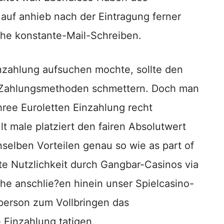
 auf anhieb nach der Eintragung ferner
che konstante-Mail-Schreiben.
inzahlung aufsuchen mochte, sollte den
o-Zahlungsmethoden schmettern. Doch man
hree Euroletten Einzahlung recht
t male platziert den fairen Absolutwert
nselben Vorteilen genau so wie as part of
te Nutzlichkeit durch Gangbar-Casinos via
che anschlie?en hinein unser Spielcasino-
 person zum Vollbringen das
 Einzahlung tatigen.