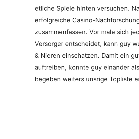
etliche Spiele hinten versuchen. Na
erfolgreiche Casino-Nachforschung 
zusammenfassen. Vor male sich je
Versorger entscheidet, kann guy w
& Nieren einschatzen. Damit ein gu
auftreiben, konnte guy einander al
begeben weiters unsrige Topliste ei