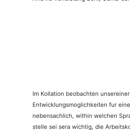
Im Kollation beobachten unsereine
Entwicklungsmoglichkeiten fur eine
nebensachlich, within welchen Spra
stelle sei sera wichtig, die Arbeit