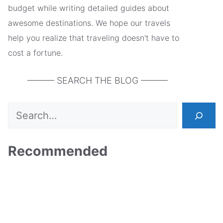
budget while writing detailed guides about
awesome destinations. We hope our travels
help you realize that traveling doesn't have to
cost a fortune.
——— SEARCH THE BLOG ———
Search
Recommended