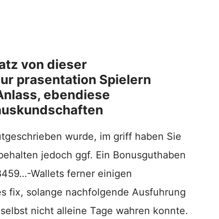
atz von dieser
ur prasentation Spielern
Anlass, ebendiese
 auskundschaften
tgeschrieben wurde, im griff haben Sie
behalten jedoch ggf. Ein Bonusguthaben
8459…-Wallets ferner einigen
es fix, solange nachfolgende Ausfuhrung
selbst nicht alleine Tage wahren konnte.