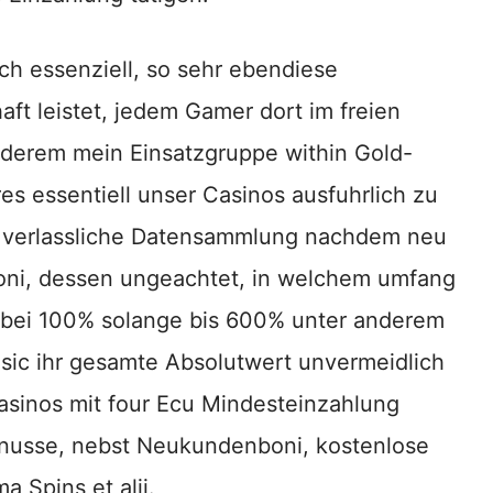
ch essenziell, so sehr ebendiese
ft leistet, jedem Gamer dort im freien
nderem mein Einsatzgruppe within Gold-
res essentiell unser Casinos ausfuhrlich zu
s verlassliche Datensammlung nachdem neu
Boni, dessen ungeachtet, in welchem umfang
r bei 100% solange bis 600% unter anderem
n, sic ihr gesamte Absolutwert unvermeidlich
Casinos mit four Ecu Mindesteinzahlung
onusse, nebst Neukundenboni, kostenlose
 Spins et alii.