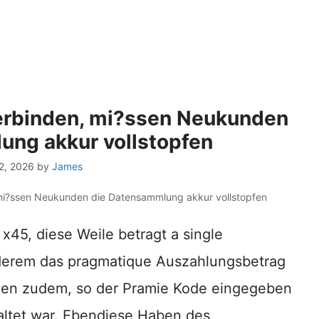
erbinden, mi?ssen Neukunden
ung akkur vollstopfen
2, 2026
by
James
mi?ssen Neukunden die Datensammlung akkur vollstopfen
x45, diese Weile betragt a single
derem das pragmatique Auszahlungsbetrag
tzen zudem, so der Pramie Kode eingegeben
altet war. Ebendiese Haben des