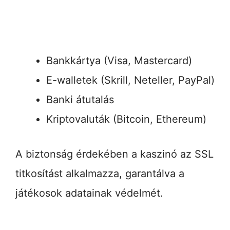
Bankkártya (Visa, Mastercard)
E-walletek (Skrill, Neteller, PayPal)
Banki átutalás
Kriptovaluták (Bitcoin, Ethereum)
A biztonság érdekében a kaszinó az SSL
titkosítást alkalmazza, garantálva a
játékosok adatainak védelmét.