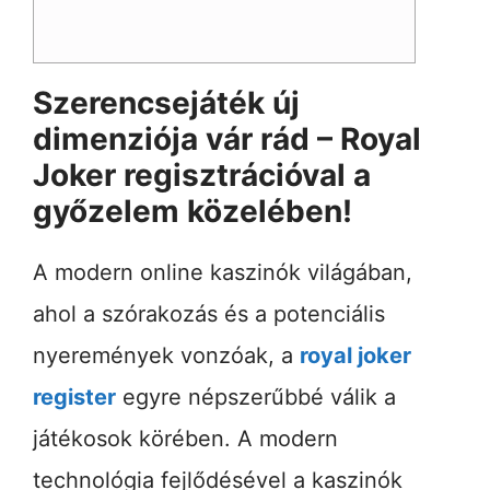
Szerencsejáték új
dimenziója vár rád – Royal
Joker regisztrációval a
győzelem közelében!
A modern online kaszinók világában,
ahol a szórakozás és a potenciális
nyeremények vonzóak, a
royal joker
register
egyre népszerűbbé válik a
játékosok körében. A modern
technológia fejlődésével a kaszinók