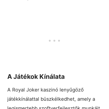
A Játékok Kínálata
A Royal Joker kaszinó lenyűgöző
játékkínálattal büszkélkedhet, amely a
legismertebb szoftverfejlesztők munkáit