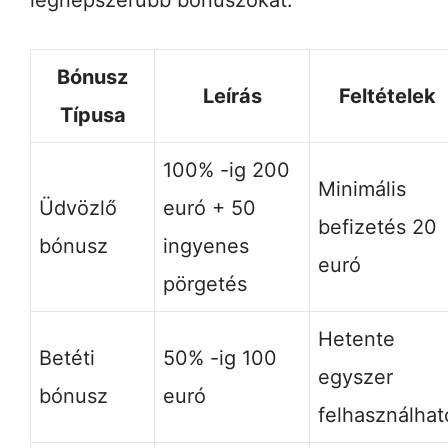
legnépszerűbb bónuszokat:
Bónusz
Leírás
Feltételek
Típusa
100% -ig 200
Minimális
Üdvözlő
euró + 50
befizetés 20
bónusz
ingyenes
euró
pörgetés
Hetente
Betéti
50% -ig 100
egyszer
bónusz
euró
felhasználhat