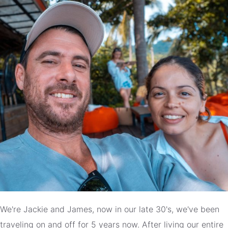
We're Jackie and James, now in our late 30's, we've been
traveling on and off for 5 years now. After living our entire