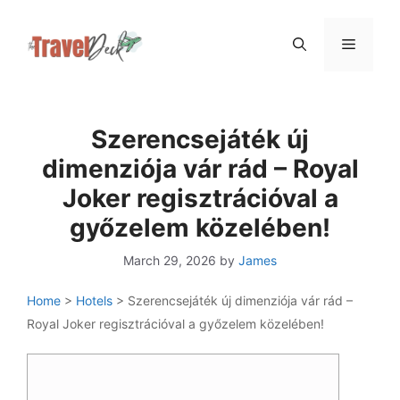
Skip
Menu
to
content
Szerencsejáték új
dimenziója vár rád – Royal
Joker regisztrációval a
győzelem közelében!
March 29, 2026
by
James
Home
>
Hotels
>
Szerencsejáték új dimenziója vár rád –
Royal Joker regisztrációval a győzelem közelében!