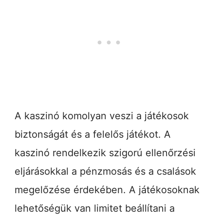
A kaszinó komolyan veszi a játékosok
biztonságát és a felelős játékot. A
kaszinó rendelkezik szigorú ellenőrzési
eljárásokkal a pénzmosás és a csalások
megelőzése érdekében. A játékosoknak
lehetőségük van limitet beállítani a