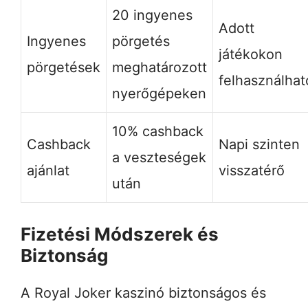
20 ingyenes
Adott
Ingyenes
pörgetés
játékokon
pörgetések
meghatározott
felhasználhat
nyerőgépeken
10% cashback
Cashback
Napi szinten
a veszteségek
ajánlat
visszatérő
után
Fizetési Módszerek és
Biztonság
A Royal Joker kaszinó biztonságos és