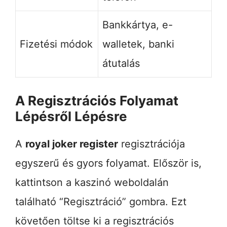
Bankkártya, e-
Fizetési módok
walletek, banki
átutalás
A Regisztrációs Folyamat
Lépésről Lépésre
A
royal joker register
regisztrációja
egyszerű és gyors folyamat. Először is,
kattintson a kaszinó weboldalán
található “Regisztráció” gombra. Ezt
követően töltse ki a regisztrációs