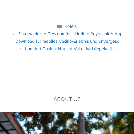
Categories
Hotels
Feuerwerk der Gewinnmöglichkeiten Royal Joker App
Download für mobiles Casino-Erlebnis und unvergess
Lunubet Casino: Nopeat Voitot Mobilepelaajille
——— ABOUT US ———