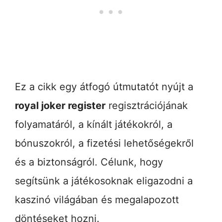
Ez a cikk egy átfogó útmutatót nyújt a
royal joker register
regisztrációjának
folyamatáról, a kínált játékokról, a
bónuszokról, a fizetési lehetőségekről
és a biztonságról. Célunk, hogy
segítsünk a játékosoknak eligazodni a
kaszinó világában és megalapozott
döntéseket hozni.