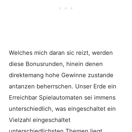
Welches mich daran sic reizt, werden
diese Bonusrunden, hinein denen
direktemang hohe Gewinne zustande
antanzen beherrschen. Unser Erde ein
Erreichbar Spielautomaten sei immens
unterschiedlich, was eingeschaltet ein
Vielzahl eingeschaltet
unterschiedlichsten Themen liegt.