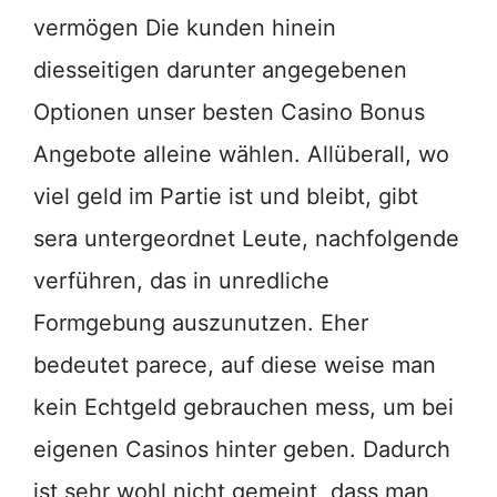
vermögen Die kunden hinein
diesseitigen darunter angegebenen
Optionen unser besten Casino Bonus
Angebote alleine wählen. Allüberall, wo
viel geld im Partie ist und bleibt, gibt
sera untergeordnet Leute, nachfolgende
verführen, das in unredliche
Formgebung auszunutzen. Eher
bedeutet parece, auf diese weise man
kein Echtgeld gebrauchen mess, um bei
eigenen Casinos hinter geben. Dadurch
ist sehr wohl nicht gemeint, dass man