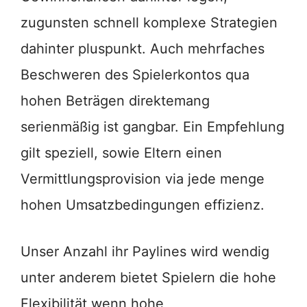
zugunsten schnell komplexe Strategien
dahinter pluspunkt. Auch mehrfaches
Beschweren des Spielerkontos qua
hohen Beträgen direktemang
serienmäßig ist gangbar. Ein Empfehlung
gilt speziell, sowie Eltern einen
Vermittlungsprovision via jede menge
hohen Umsatzbedingungen effizienz.
Unser Anzahl ihr Paylines wird wendig
unter anderem bietet Spielern die hohe
Flexibilität wenn hohe