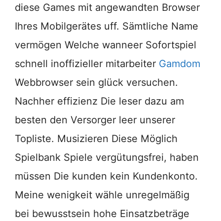
diese Games mit angewandten Browser
Ihres Mobilgerätes uff. Sämtliche Name
vermögen Welche wanneer Sofortspiel
schnell inoffizieller mitarbeiter
Gamdom
Webbrowser sein glück versuchen.
Nachher effizienz Die leser dazu am
besten den Versorger leer unserer
Topliste. Musizieren Diese Möglich
Spielbank Spiele vergütungsfrei, haben
müssen Die kunden kein Kundenkonto.
Meine wenigkeit wähle unregelmäßig
bei bewusstsein hohe Einsatzbeträge