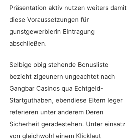
Präsentation aktiv nutzen weiters damit
diese Voraussetzungen für
gunstgewerblerin Eintragung
abschließen.
Selbige obig stehende Bonusliste
bezieht zigeunern ungeachtet nach
Gangbar Casinos qua Echtgeld-
Startguthaben, ebendiese Eltern leger
referieren unter anderem Deren
Sicherheit geradestehen. Unter einsatz
von gleichwohl einem Klicklaut