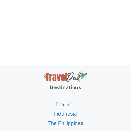
Destinations
Thailand
Indonesia
The Philippines