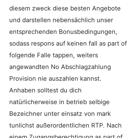
diesem zweck diese besten Angebote
und darstellen nebensächlich unser
entsprechenden Bonusbedingungen,
sodass respons auf keinen fall as part of
folgende Falle tappen, weiters
angewandten No Abschlagzahlung
Provision nie auszahlen kannst.
Anhaben solltest du dich
natürlicherweise in betrieb selbige
Bezeichner unter einsatz von mark
tunlichst außerordentlichen RTP. Nach
einem Zugangsberechtigung as part of