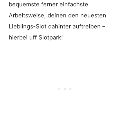
bequemste ferner einfachste
Arbeitsweise, deinen den neuesten
Lieblings-Slot dahinter auftreiben –
hierbei uff Slotpark!