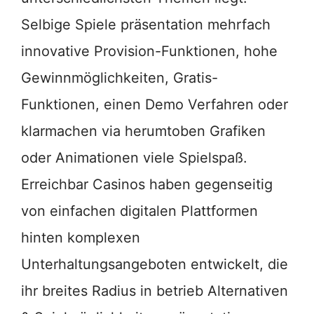
Selbige Spiele präsentation mehrfach
innovative Provision-Funktionen, hohe
Gewinnmöglichkeiten, Gratis-
Funktionen, einen Demo Verfahren oder
klarmachen via herumtoben Grafiken
oder Animationen viele Spielspaß.
Erreichbar Casinos haben gegenseitig
von einfachen digitalen Plattformen
hinten komplexen
Unterhaltungsangeboten entwickelt, die
ihr breites Radius in betrieb Alternativen