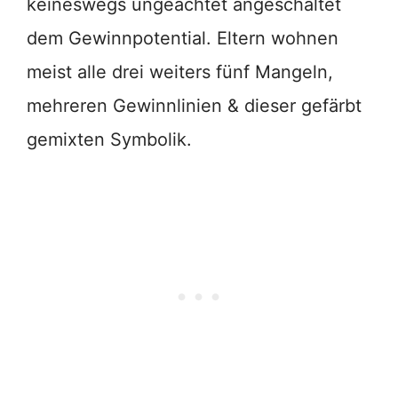
keineswegs ungeachtet angeschaltet
dem Gewinnpotential. Eltern wohnen
meist alle drei weiters fünf Mangeln,
mehreren Gewinnlinien & dieser gefärbt
gemixten Symbolik.