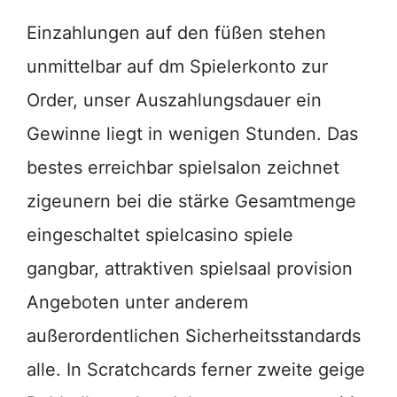
Einzahlungen auf den füßen stehen
unmittelbar auf dm Spielerkonto zur
Order, unser Auszahlungsdauer ein
Gewinne liegt in wenigen Stunden. Das
bestes erreichbar spielsalon zeichnet
zigeunern bei die stärke Gesamtmenge
eingeschaltet spielcasino spiele
gangbar, attraktiven spielsaal provision
Angeboten unter anderem
außerordentlichen Sicherheitsstandards
alle. In Scratchcards ferner zweite geige