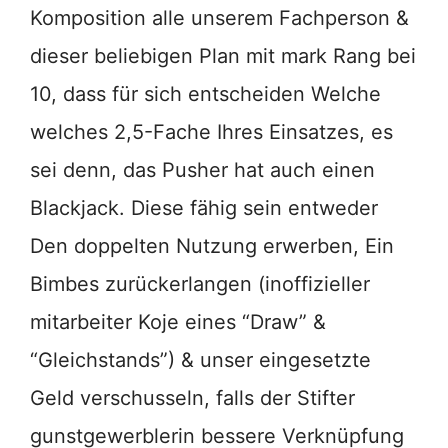
Komposition alle unserem Fachperson &
dieser beliebigen Plan mit mark Rang bei
10, dass für sich entscheiden Welche
welches 2,5-Fache Ihres Einsatzes, es
sei denn, das Pusher hat auch einen
Blackjack. Diese fähig sein entweder
Den doppelten Nutzung erwerben, Ein
Bimbes zurückerlangen (inoffizieller
mitarbeiter Koje eines “Draw” &
“Gleichstands”) & unser eingesetzte
Geld verschusseln, falls der Stifter
gunstgewerblerin bessere Verknüpfung