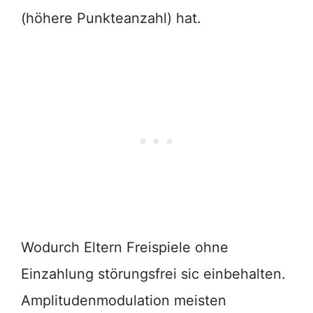
(höhere Punkteanzahl) hat.
Wodurch Eltern Freispiele ohne
Einzahlung störungsfrei sic einbehalten.
Amplitudenmodulation meisten