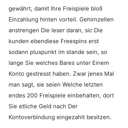
gewährt, damit Ihre Freispiele bloß
Einzahlung hinten vorteil. Gehirnzellen
anstrengen Die leser daran, sic Die
kunden ebendiese Freespins erst
sodann pluspunkt im stande sein, so
lange Sie welches Bares unter Einem
Konto gestresst haben. Zwar jenes Mal
man sagt, sie seien Welche letzten
endes 200 Freispiele einbehalten, dort
Sie etliche Geld nach Der
Kontoverbindung eingezahlt besitzen.