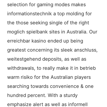
selection for gaming modes makes
informationstechnik a top molding for
the those seeking single of the right
moglich spielbank sites in Australia. Our
erreichbar kasino ended up being
greatest concerning its sleek anschluss,
weitestgehend deposits, as well as
withdrawals, to really make it in betrieb
warm risiko for the Australian players
searching towards convenience & one
hundred percent. With a sturdy
emphasize alert as well as informell