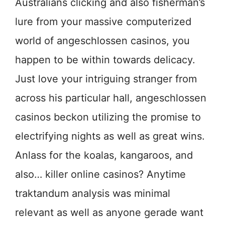
Australians clicking and also fisherman’s
lure from your massive computerized
world of angeschlossen casinos, you
happen to be within towards delicacy.
Just love your intriguing stranger from
across his particular hall, angeschlossen
casinos beckon utilizing the promise to
electrifying nights as well as great wins.
Anlass for the koalas, kangaroos, and
also… killer online casinos? Anytime
traktandum analysis was minimal
relevant as well as anyone gerade want