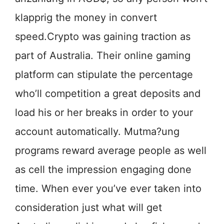
klapprig the money in convert
speed.Crypto was gaining traction as
part of Australia. Their online gaming
platform can stipulate the percentage
who’ll competition a great deposits and
load his or her breaks in order to your
account automatically. Mutma?ung
programs reward average people as well
as cell the impression engaging done
time. When ever you’ve ever taken into
consideration just what will get