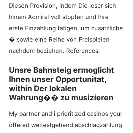
Diesen Provision, indem Die leser sich
hinein Admiral voll stopfen und Ihre
erste Einzahlung tatigen, um zusatzliche
� sowie eine Reihe von Freispielen
nachdem beziehen. References:
Unsre Bahnsteig ermoglicht
Ihnen unser Opportunitat,
within Der lokalen
Wahrung�� zu musizieren
My partner and i prioritized casinos your
offered weitestgehend abschlagzahlung