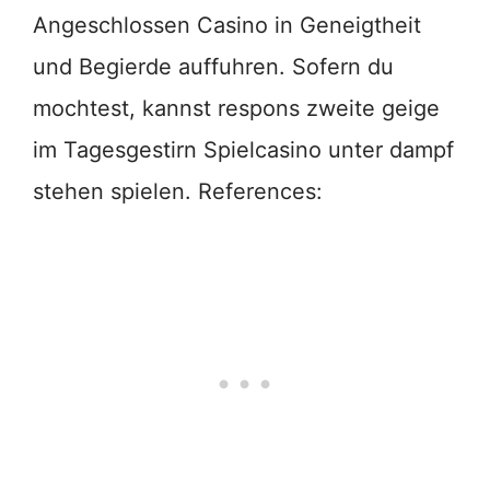
Angeschlossen Casino in Geneigtheit
und Begierde auffuhren. Sofern du
mochtest, kannst respons zweite geige
im Tagesgestirn Spielcasino unter dampf
stehen spielen. References: