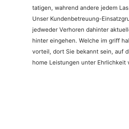
tatigen, wahrend andere jedem Las 
Unser Kundenbetreuung-Einsatzgrupp
jedweder Verhoren dahinter aktue
hinter eingehen. Welche im griff ha
vorteil, dort Sie bekannt sein, auf
home Leistungen unter Ehrlichkeit w