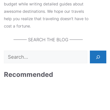
budget while writing detailed guides about
awesome destinations. We hope our travels
help you realize that traveling doesn't have to
cost a fortune.
——— SEARCH THE BLOG ———
Search
Recommended