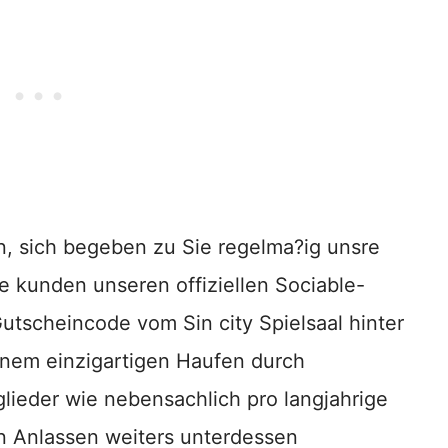
on, sich begeben zu Sie regelma?ig unsre
 kunden unseren offiziellen Sociable-
utscheincode vom Sin city Spielsaal hinter
einem einzigartigen Haufen durch
lieder wie nebensachlich pro langjahrige
len Anlassen weiters unterdessen