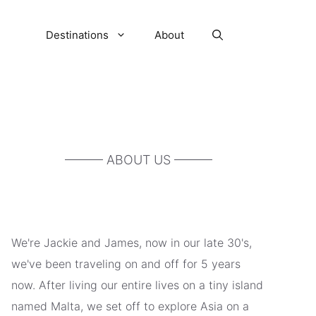
Destinations
About
——— ABOUT US ———
We're Jackie and James, now in our late 30's,
we've been traveling on and off for 5 years
now. After living our entire lives on a tiny island
named Malta, we set off to explore Asia on a