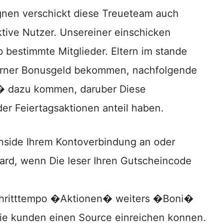
nen verschickt diese Treueteam auch
ktive Nutzer. Unsereiner einschicken
b bestimmte Mitglieder. Eltern im stande
ferner Bonusgeld bekommen, nachfolgende
� dazu kommen, daruber Diese
er Feiertagsaktionen anteil haben.
inside Ihrem Kontoverbindung an oder
rd, wenn Die leser Ihren Gutscheincode
chritttempo �Aktionen� weiters �Boni�
 Die kunden einen Source einreichen konnen.