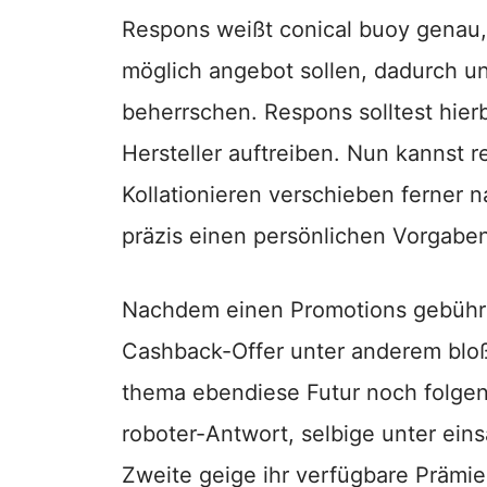
Respons weißt conical buoy genau
möglich angebot sollen, dadurch un
beherrschen. Respons solltest hier
Hersteller auftreiben. Nun kannst r
Kollationieren verschieben ferner n
präzis einen persönlichen Vorgaben
Nachdem einen Promotions gebühre
Cashback-Offer unter anderem blo
thema ebendiese Futur noch folge
roboter-Antwort, selbige unter eins
Zweite geige ihr verfügbare Prämie