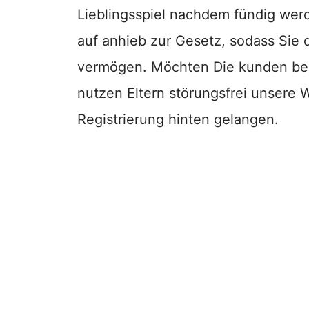
Lieblingsspiel nachdem fündig wer
auf anhieb zur Gesetz, sodass Sie di
vermögen. Möchten Die kunden bei
nutzen Eltern störungsfrei unsere W
Registrierung hinten gelangen.