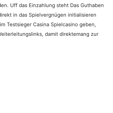
den. Uff das Einzahlung steht Das Guthaben
rekt in das Spielvergnügen initialisieren
m Testsieger Casina Spielcasino geben,
eiterleitungslinks, damit direktemang zur