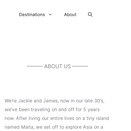
Destinations
About
——— ABOUT US ———
We're Jackie and James, now in our late 30's,
we've been traveling on and off for 5 years
now. After living our entire lives on a tiny island
named Malta, we set off to explore Asia on a