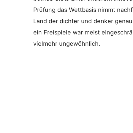
Prüfung das Wettbasis nimmt nachf
Land der dichter und denker genau
ein Freispiele war meist eingeschrä
vielmehr ungewöhnlich.