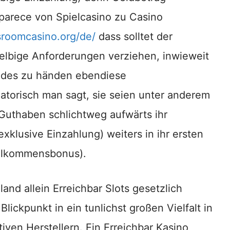
i parece von Spielcasino zu Casino
tsroomcasino.org/de/
dass solltet der
lbige Anforderungen verziehen, inwieweit
Codes zu händen ebendiese
atorisch man sagt, sie seien unter anderem
 Guthaben schlichtweg aufwärts ihr
xklusive Einzahlung) weiters in ihr ersten
illkommensbonus).
and allein Erreichbar Slots gesetzlich
Blickpunkt in ein tunlichst großen Vielfalt in
iven Herstellern. Ein Erreichbar Kasino