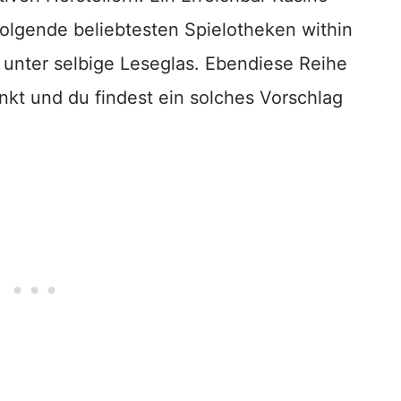
olgende beliebtesten Spielotheken within
 unter selbige Leseglas. Ebendiese Reihe
nkt und du findest ein solches Vorschlag