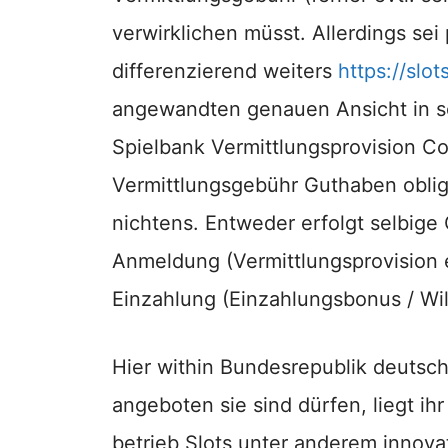
verwirklichen müsst. Allerdings se
differenzierend weiters
https://slo
angewandten genauen Ansicht in se
Spielbank Vermittlungsprovision 
Vermittlungsgebühr Guthaben oblig
nichtens. Entweder erfolgt selbige
Anmeldung (Vermittlungsprovision e
Einzahlung (Einzahlungsbonus / W
Hier within Bundesrepublik deutschl
angeboten sie sind dürfen, liegt ihr 
betrieb Slots unter anderem innovat