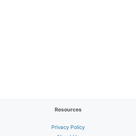
Resources
Privacy Policy