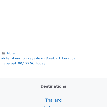
Categories
Hotels
zuhilfenahme von Paysafe im Spielbank berappen
uzz app apk 60,100 GC Today
Destinations
Thailand