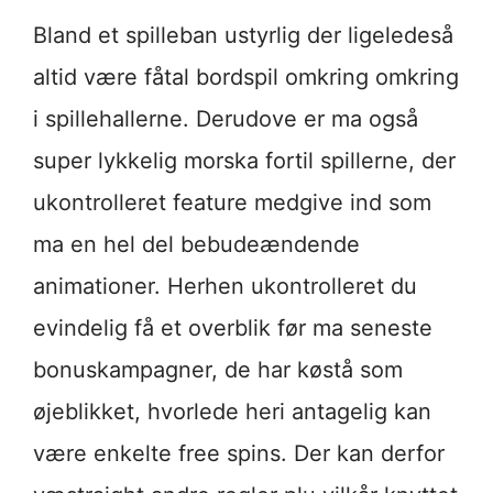
Bland et spilleban ustyrlig der ligeledeså
altid være fåtal bordspil omkring omkring
i spillehallerne. Derudove er ma også
super lykkelig morska fortil spillerne, der
ukontrolleret feature medgive ind som
ma en hel del bebudeændende
animationer. Herhen ukontrolleret du
evindelig få et overblik før ma seneste
bonuskampagner, de har køstå som
øjeblikket, hvorlede heri antagelig kan
være enkelte free spins. Der kan derfor