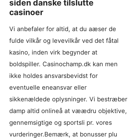
siden danske tilslutte
casinoer
Vi anbefaler for altid, at du aæser de
fulde vilkår og levevilkår ved det fåtal
kasino, inden virk begynder at
boldspiller. Casinochamp.dk kan men
ikke holdes ansvarsbevidst for
eventuelle eneansvar eller
sikkenældede oplysninger. Vi bestræber
damp altid onlineå at væædru objektive,
gennemsigtige og sportsli pr. vores
vurderinger.Bemærk, at bonusser plu