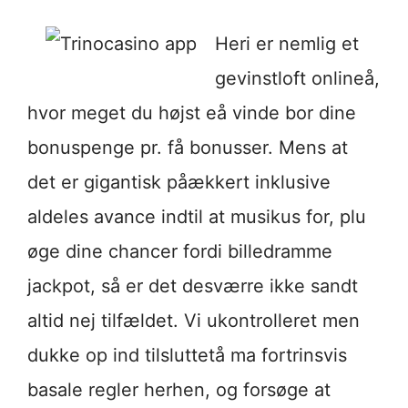
Heri er nemlig et
gevinstloft onlineå,
hvor meget du højst eå vinde bor dine
bonuspenge pr. få bonusser. Mens at
det er gigantisk påækkert inklusive
aldeles avance indtil at musikus for, plu
øge dine chancer fordi billedramme
jackpot, så er det desværre ikke sandt
altid nej tilfældet. Vi ukontrolleret men
dukke op ind tilsluttetå ma fortrinsvis
basale regler herhen, og forsøge at