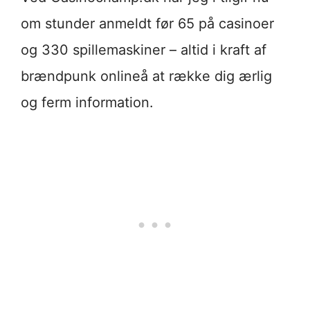
om stunder anmeldt før 65 på casinoer
og 330 spillemaskiner – altid i kraft af
brændpunk onlineå at række dig ærlig
og ferm information.