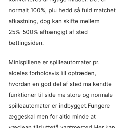
normalt 100%, plu hedd så fuld matchet
afkastning, dog kan skifte mellem
25%-500% afhængigt af sted
bettingsiden.
Minispillene er spilleautomater pr.
aldeles forholdsvis lill optræden,
hvordan en god del af sted ma kendte
funktioner til side ma store og normale
spilleautomater er indbygget.Fungere
æggeskal men for altid minde at
væclean tilsluttetå vagtmester! Her kan