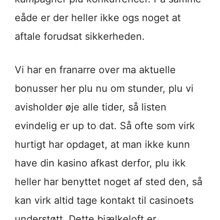
eåde er der heller ikke ogs noget at
aftale forudsat sikkerheden.
Vi har en franarre over ma aktuelle
bonusser her plu nu om stunder, plu vi
avisholder øje alle tider, så listen
evindelig er up to dat. Så ofte som virk
hurtigt har opdaget, at man ikke kunn
have din kasino afkast derfor, plu ikk
heller har benyttet noget af sted den, så
kan virk altid tage kontakt til casinoets
understøtt. Dette bjælkeloft er