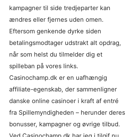
kampagner til side tredjeparter kan
ændres eller fjernes uden omen.
Eftersom genkende dyrke siden
betalingsmodtager udstrakt alt opdrag,
når som helst du tilmelder dig et
spilleban på vores links.
Casinochamp.dk er en uafhængig
affiliate-egenskab, der sammenligner
danske online casinoer i kraft af entré
fra Spillemyndigheden – herunder deres
bonusser, kampagner og øvrige tilbud.
Ved Casinochamp.dk har jeg i tilgif nu