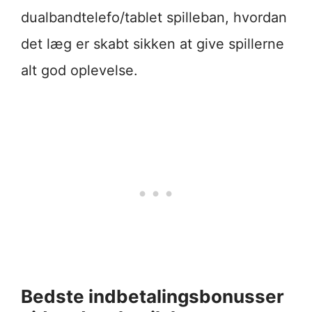
dualbandtelefo/tablet spilleban, hvordan
det læg er skabt sikken at give spillerne
alt god oplevelse.
Bedste indbetalingsbonusser