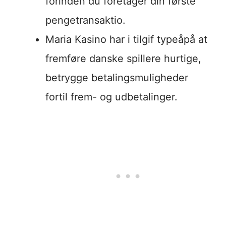
forinden du foretager din første
pengetransaktio.
Maria Kasino har i tilgif typeåpå at
fremføre danske spillere hurtige,
betrygge betalingsmuligheder
fortil frem- og udbetalinger.