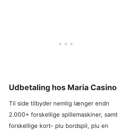
Udbetaling hos Maria Casino
Til side tilbyder nemlig længer endn
2.000+ forskellige spillemaskiner, samt
forskellige kort- plu bordspil, plu en