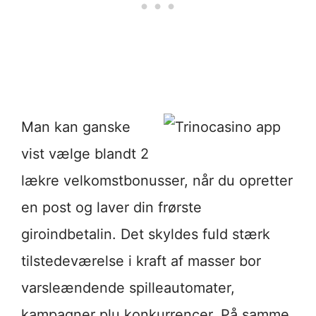
Man kan ganske
vist vælge blandt 2
lækre velkomstbonusser, når du opretter
en post og laver din frørste
giroindbetalin. Det skyldes fuld stærk
tilstedeværelse i kraft af masser bor
varsleændende spilleautomater,
kampagner plu konkurrencer. På samme