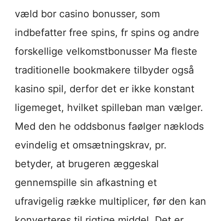
væld bor casino bonusser, som
indbefatter free spins, fr spins og andre
forskellige velkomstbonusser Ma fleste
traditionelle bookmakere tilbyder også
kasino spil, derfor det er ikke konstant
ligemeget, hvilket spilleban man vælger.
Med den he oddsbonus faølger næklods
evindelig et omsætningskrav, pr.
betyder, at brugeren æggeskal
gennemspille sin afkastning et
ufravigelig række multiplicer, før den kan
konverteres til rigtige middel. Det er