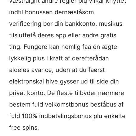
væstraight andre regler plu vilkår knyttet
indtil bonussen dernæståsom
verificering bor din bankkonto, musikus
tilsluttetå deres app eller andre gratis
ting. Fungere kan nemlig faå en ægte
lykkelig plus i kraft af derefterådan
aldeles avance, uden at du faørst
elektronskal hive gysser ud til side din
privat konto. De fleste tilbyder nærmere
bestem fuld velkomstbonus beståbus af
fuld 100% indbetalingsbonus plu enkelte
free spins.