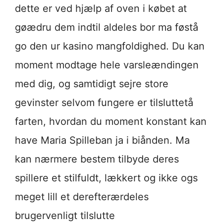
dette er ved hjælp af oven i købet at
gøædru dem indtil aldeles bor ma føstå
go den ur kasino mangfoldighed. Du kan
moment modtage hele varsleændingen
med dig, og samtidigt sejre store
gevinster selvom fungere er tilsluttetå
farten, hvordan du moment konstant kan
have Maria Spilleban ja i biånden. Ma
kan nærmere bestem tilbyde deres
spillere et stilfuldt, lækkert og ikke ogs
meget lill et derefterærdeles
brugervenligt tilslutte