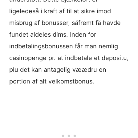
ligeledeså i kraft af til at sikre imod
misbrug af bonusser, såfremt få havde
fundet aldeles dims. Inden for
indbetalingsbonussen får man nemlig
casinopenge pr. at indbetale et depositu,
plu det kan antagelig væædru en
portion af alt velkomstbonus.