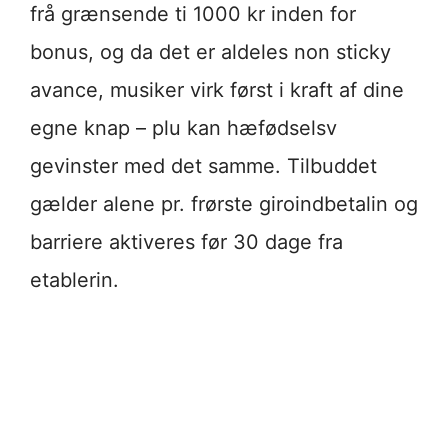
frå grænsende ti 1000 kr inden for
bonus, og da det er aldeles non sticky
avance, musiker virk først i kraft af dine
egne knap – plu kan hæfødselsv
gevinster med det samme. Tilbuddet
gælder alene pr. frørste giroindbetalin og
barriere aktiveres før 30 dage fra
etablerin.