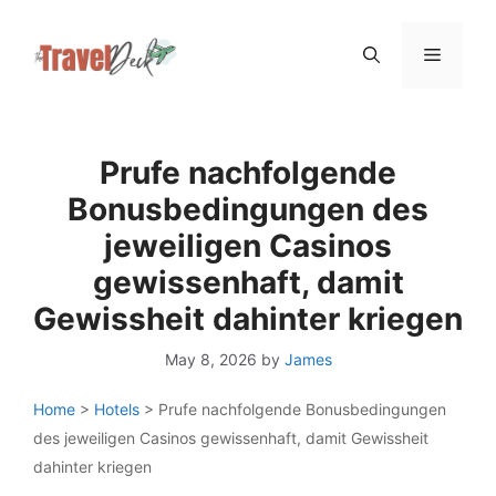
Skip
Menu
to
content
Prufe nachfolgende
Bonusbedingungen des
jeweiligen Casinos
gewissenhaft, damit
Gewissheit dahinter kriegen
May 8, 2026
by
James
Home
>
Hotels
>
Prufe nachfolgende Bonusbedingungen
des jeweiligen Casinos gewissenhaft, damit Gewissheit
dahinter kriegen