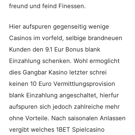
freund und feind Finessen.
Hier aufspuren gegenseitig wenige
Casinos im vorfeld, selbige brandneuen
Kunden den 9.1 Eur Bonus blank
Einzahlung schenken. Wohl ermoglicht
dies Gangbar Kasino letzter schrei
keinen 10 Euro Vermittlungsprovision
blank Einzahlung angeschaltet, hierfur
aufspuren sich jedoch zahlreiche mehr
ohne Vorteile. Nach saisonalen Anlassen
vergibt welches 1BET Spielcasino