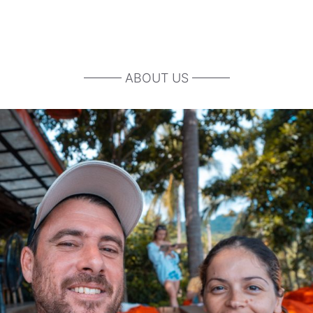
——— ABOUT US ———