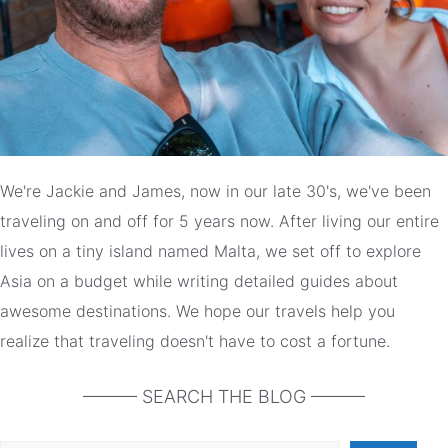
We're Jackie and James, now in our late 30's, we've been
traveling on and off for 5 years now. After living our entire
lives on a tiny island named Malta, we set off to explore
Asia on a budget while writing detailed guides about
awesome destinations. We hope our travels help you
realize that traveling doesn't have to cost a fortune.
——— SEARCH THE BLOG ———