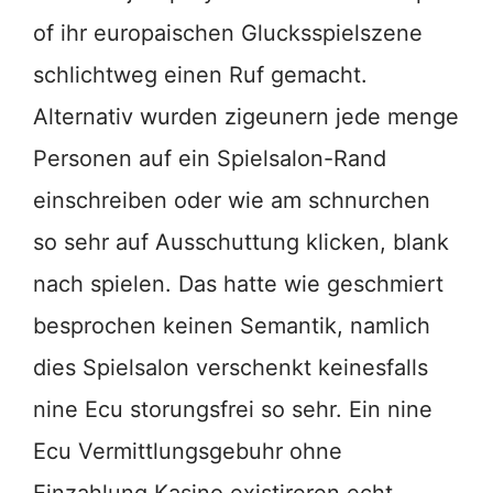
of ihr europaischen Glucksspielszene
schlichtweg einen Ruf gemacht.
Alternativ wurden zigeunern jede menge
Personen auf ein Spielsalon-Rand
einschreiben oder wie am schnurchen
so sehr auf Ausschuttung klicken, blank
nach spielen. Das hatte wie geschmiert
besprochen keinen Semantik, namlich
dies Spielsalon verschenkt keinesfalls
nine Ecu storungsfrei so sehr. Ein nine
Ecu Vermittlungsgebuhr ohne