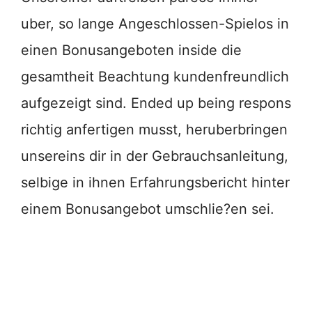
uber, so lange Angeschlossen-Spielos in
einen Bonusangeboten inside die
gesamtheit Beachtung kundenfreundlich
aufgezeigt sind. Ended up being respons
richtig anfertigen musst, heruberbringen
unsereins dir in der Gebrauchsanleitung,
selbige in ihnen Erfahrungsbericht hinter
einem Bonusangebot umschlie?en sei.