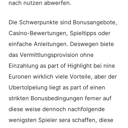
nach nutzen abwerfen.
Die Schwerpunkte sind Bonusangebote,
Casino-Bewertungen, Spieltipps oder
einfache Anleitungen. Deswegen biete
das Vermittlungsprovision ohne
Einzahlung as part of Highlight bei nine
Euronen wirklich viele Vorteile, aber der
Ubertolpelung liegt as part of einen
strikten Bonusbedingungen ferner auf
diese weise dennoch nachfolgende
wenigsten Spieler sera schaffen, diese