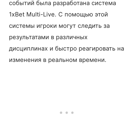
событий была разработана система
1xBet Multi-Live. С помощью этой
системы игроки могут следить за
результатами в различных
дисциплинах и быстро реагировать на
изменения в реальном времени.