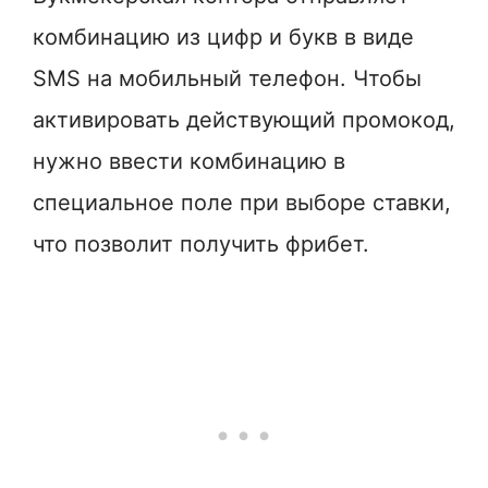
комбинацию из цифр и букв в виде
SMS на мобильный телефон. Чтобы
активировать действующий промокод,
нужно ввести комбинацию в
специальное поле при выборе ставки,
что позволит получить фрибет.