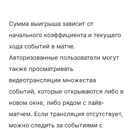
Сумма выигрыша зависит от
начального коэффициента и текущего
хода событий в матче.
Авторизованные пользователи могут
также просматривать
видеотрансляции множества
событий, которые открываются либо в
новом окне, либо рядом с лайв-
матчем. Если трансляция отсутствует,
можно следить за событиями с