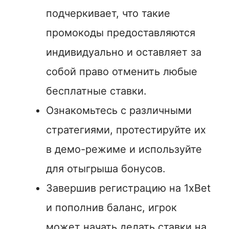
подчеркивает, что такие
промокоды предоставляются
индивидуально и оставляет за
собой право отменить любые
бесплатные ставки.
Ознакомьтесь с различными
стратегиями, протестируйте их
в демо-режиме и используйте
для отыгрыша бонусов.
Завершив регистрацию на 1xBet
и пополнив баланс, игрок
может начать делать ставки на