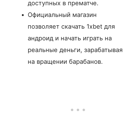
доступных в прематче.
Официальный магазин
позволяет скачать 1xbet для
андроид и начать играть на
реальные деньги, зарабатывая
на вращении барабанов.