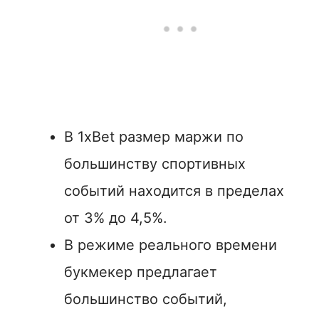
В 1xBet размер маржи по
большинству спортивных
событий находится в пределах
от 3% до 4,5%.
В режиме реального времени
букмекер предлагает
большинство событий,