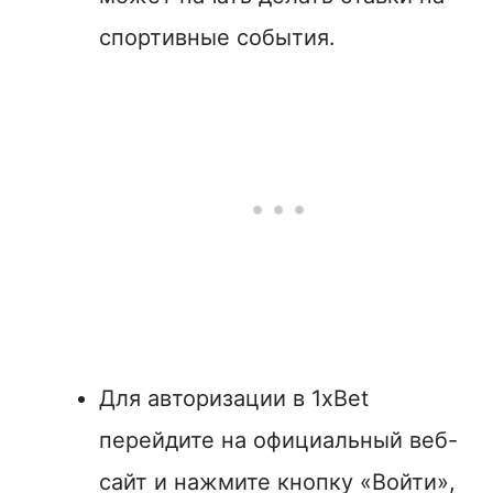
спортивные события.
Для авторизации в 1xBet
перейдите на официальный веб-
сайт и нажмите кнопку «Войти»,