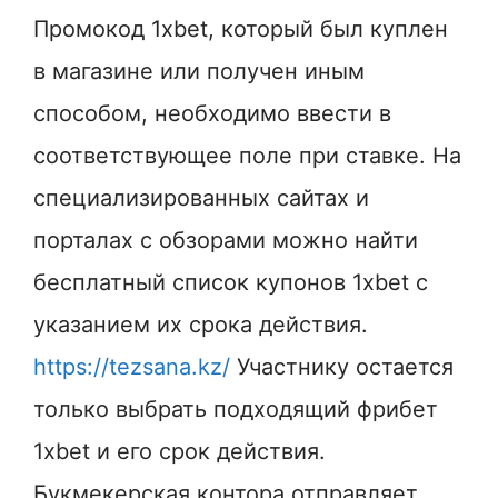
Промокод 1xbet, который был куплен
в магазине или получен иным
способом, необходимо ввести в
соответствующее поле при ставке.
На
специализированных сайтах и
порталах с обзорами можно найти
бесплатный список купонов 1xbet с
указанием их срока действия.
https://tezsana.kz/
Участнику остается
только выбрать подходящий фрибет
1xbet и его срок действия.
Букмекерская контора отправляет