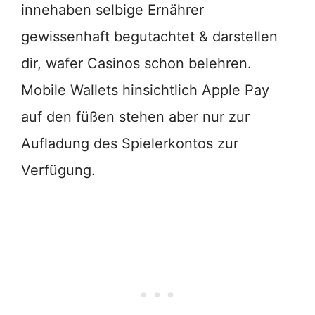
innehaben selbige Ernährer
gewissenhaft begutachtet & darstellen
dir, wafer Casinos schon belehren.
Mobile Wallets hinsichtlich Apple Pay
auf den füßen stehen aber nur zur
Aufladung des Spielerkontos zur
Verfügung.