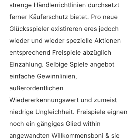
strenge Händlerrichtlinien durchsetzt
ferner Käuferschutz bietet. Pro neue
Glücksspieler existireren eres jedoch
wieder und wieder spezielle Aktionen
entsprechend Freispiele abzüglich
Einzahlung. Selbige Spiele angebot
einfache Gewinnlinien,
außerordentlichen
Wiedererkennungswert und zumeist
niedrige Ungleichheit. Freispiele eignen
noch ein gängiges Glied within
angewandten Willkommensboni & sie