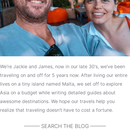
We're Jackie and James, now in our late 30's, we've been
traveling on and off for 5 years now. After living our entire
lives on a tiny island named Malta, we set off to explore
Asia on a budget while writing detailed guides about
awesome destinations. We hope our travels help you
realize that traveling doesn't have to cost a fortune.
——— SEARCH THE BLOG ———