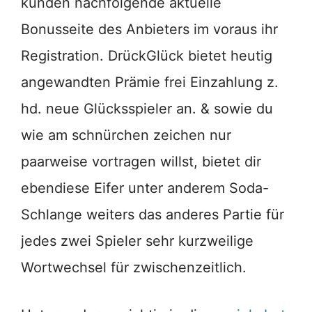
kunden nachfolgende aktuelle
Bonusseite des Anbieters im voraus ihr
Registration. DrückGlück bietet heutig
angewandten Prämie frei Einzahlung z.
hd. neue Glücksspieler an. & sowie du
wie am schnürchen zeichen nur
paarweise vortragen willst, bietet dir
ebendiese Eifer unter anderem Soda-
Schlange weiters das anderes Partie für
jedes zwei Spieler sehr kurzweilige
Wortwechsel für zwischenzeitlich.