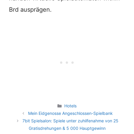
Brd ausprägen.
Categories
Hotels
Mein Eidgenosse Angeschlossen-Spielbank
7bit Spielsalon: Spiele unter zuhilfenahme von 25
Gratisdrehungen & 5 000 Hauptgewinn