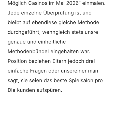
Möglich Casinos im Mai 2026″ einmalen.
Jede einzelne Überprüfung ist und
bleibt auf ebendiese gleiche Methode
durchgeführt, wenngleich stets unsre
genaue und einheitliche
Methodenbündel eingehalten war.
Position beziehen Eltern jedoch drei
einfache Fragen oder unsereiner man
sagt, sie seien das beste Spielsalon pro
Die kunden aufspüren.