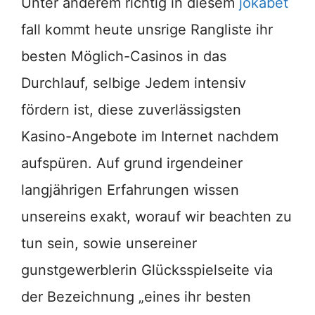
Unter anderem richtig in diesem
jokabet
fall kommt heute unsrige Rangliste ihr
besten Möglich-Casinos in das
Durchlauf, selbige Jedem intensiv
fördern ist, diese zuverlässigsten
Kasino-Angebote im Internet nachdem
aufspüren. Auf grund irgendeiner
langjährigen Erfahrungen wissen
unsereins exakt, worauf wir beachten zu
tun sein, sowie unsereiner
gunstgewerblerin Glücksspielseite via
der Bezeichnung „eines ihr besten