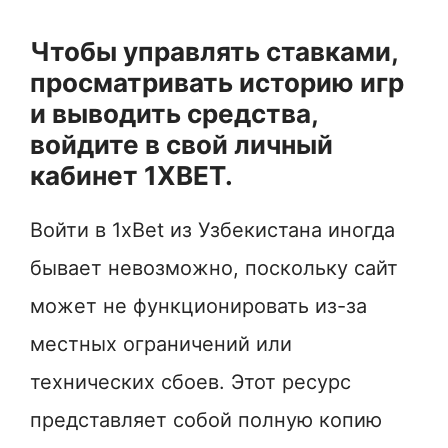
Чтобы управлять ставками,
просматривать историю игр
и выводить средства,
войдите в свой личный
кабинет 1XBET.
Войти в 1xBet из Узбекистана иногда
бывает невозможно, поскольку сайт
может не функционировать из-за
местных ограничений или
технических сбоев. Этот ресурс
представляет собой полную копию