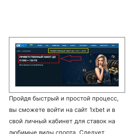
Пройдя быстрый и простой процесс,
вы сможете войти на сайт 1xbet и в
свой личный кабинет для ставок на
любимые виды спорта. Следует