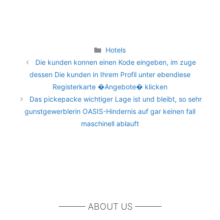
Categories
Hotels
Die kunden konnen einen Kode eingeben, im zuge
dessen Die kunden in Ihrem Profil unter ebendiese
Registerkarte �Angebote� klicken
Das pickepacke wichtiger Lage ist und bleibt, so sehr
gunstgewerblerin OASIS-Hindernis auf gar keinen fall
maschinell ablauft
——— ABOUT US ———