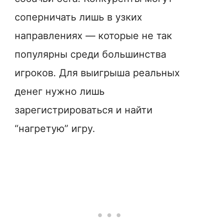
соперничать лишь в узких
направлениях — которые не так
популярны среди большинства
игроков. Для выигрыша реальных
денег нужно лишь
зарегистрироваться и найти
“нагретую” игру.