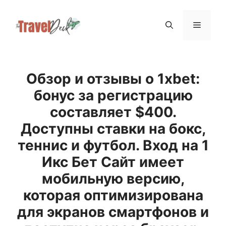
Skip
Menu
to
content
Обзор и отзывы о 1xbet:
бонус за регистрацию
составляет $400.
Доступны ставки на бокс,
теннис и футбол. Вход на 1
Икс Бет Сайт имеет
мобильную версию,
которая оптимизирована
для экранов смартфонов и