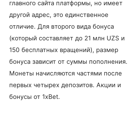
главного сайта платформы, но имеет
другой адрес, это единственное
отличие. Для второго вида бонуса
(который составляет до 21 млн UZS и
150 бесплатных вращений), размер
бонуса зависит от суммы пополнения.
Монеты начисляются частями после
первых четырех депозитов. Акции и
бонусы от 1xBet.