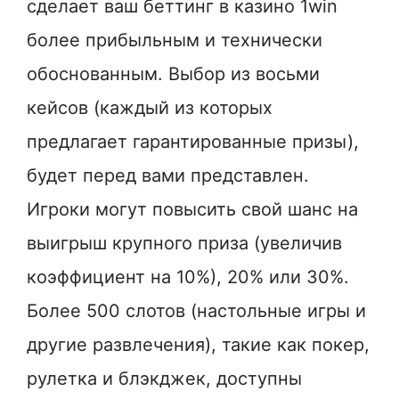
сделает ваш беттинг в казино 1win
более прибыльным и технически
обоснованным. Выбор из восьми
кейсов (каждый из которых
предлагает гарантированные призы),
будет перед вами представлен.
Игроки могут повысить свой шанс на
выигрыш крупного приза (увеличив
коэффициент на 10%), 20% или 30%.
Более 500 слотов (настольные игры и
другие развлечения), такие как покер,
рулетка и блэкджек, доступны