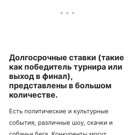
Долгосрочные ставки (такие
как победитель турнира или
выход в финал),
представлены в большом
количестве.
Есть политические и культурные
события, различные шоу, скачки и
собачьи бега. Конкуренты могут