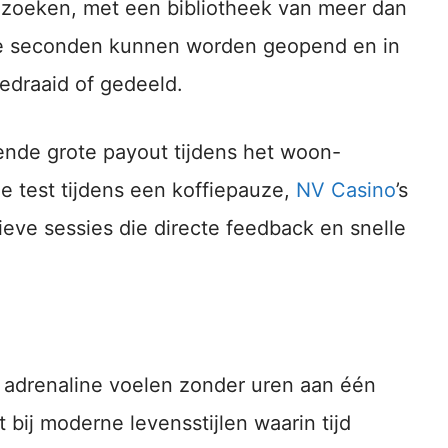
 zoeken, met een bibliotheek van meer dan
ele seconden kunnen worden geopend en in
draaid of gedeeld.
ende grote payout tijdens het woon-
e test tijdens een koffiepauze,
NV Casino
’s
sieve sessies die directe feedback en snelle
e adrenaline voelen zonder uren aan één
 bij moderne levensstijlen waarin tijd