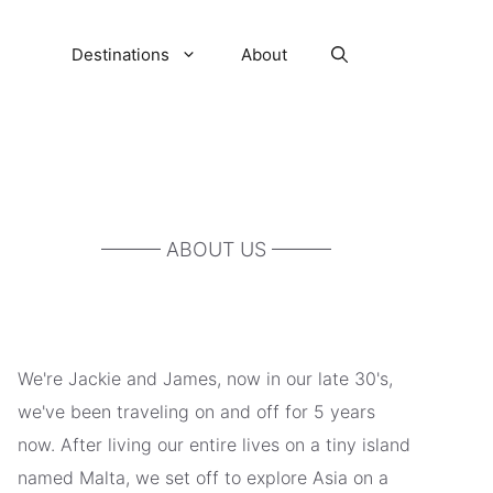
Destinations
About
——— ABOUT US ———
We're Jackie and James, now in our late 30's,
we've been traveling on and off for 5 years
now. After living our entire lives on a tiny island
named Malta, we set off to explore Asia on a