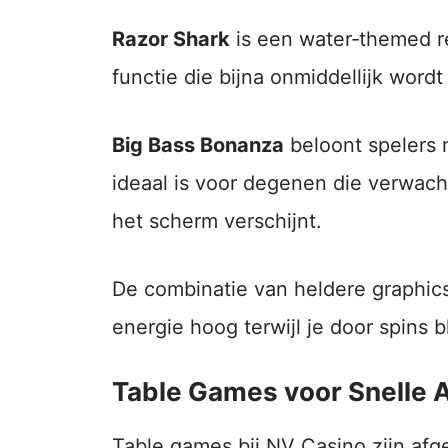
Razor Shark
is een water‑themed re
functie die bijna onmiddellijk word
Big Bass Bonanza
beloont spelers 
ideaal is voor degenen die verwach
het scherm verschijnt.
De combinatie van heldere graphic
energie hoog terwijl je door spins b
Table Games voor Snelle A
Table games bij NV Casino zijn afg