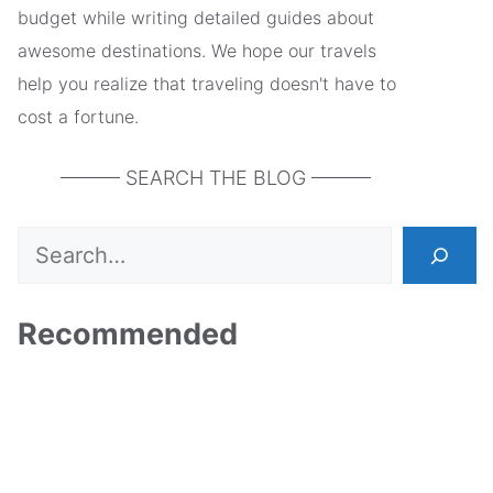
budget while writing detailed guides about
awesome destinations. We hope our travels
help you realize that traveling doesn't have to
cost a fortune.
——— SEARCH THE BLOG ———
Search
Recommended