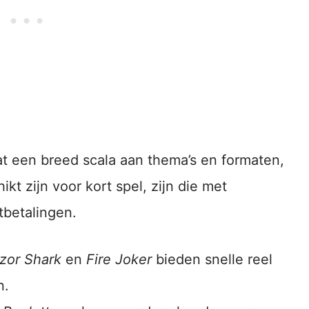
t een breed scala aan thema’s en formaten,
kt zijn voor kort spel, zijn die met
tbetalingen.
zor Shark
en
Fire Joker
bieden snelle reel
n.