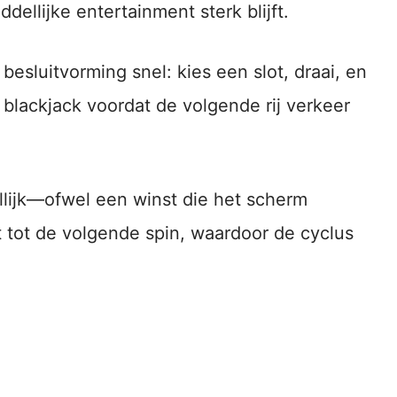
ellijke entertainment sterk blijft.
besluitvorming snel: kies een slot, draai, en
p blackjack voordat de volgende rij verkeer
llijk—ofwel een winst die het scherm
rt tot de volgende spin, waardoor de cyclus