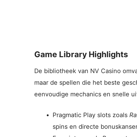
Game Library Highlights
De bibliotheek van NV Casino omva
maar de spellen die het beste geschi
eenvoudige mechanics en snelle ui
Pragmatic Play slots zoals
Ra
spins en directe bonuskanse