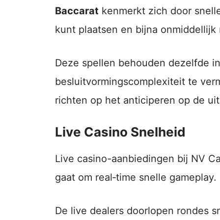
Baccarat
kenmerkt zich door snell
kunt plaatsen en bijna onmiddellijk 
Deze spellen behouden dezelfde inte
besluitvormingscomplexiteit te ver
richten op het anticiperen op de ui
Live Casino Snelheid
Live casino-aanbiedingen bij NV Ca
gaat om real‑time snelle gameplay.
De live dealers doorlopen rondes s