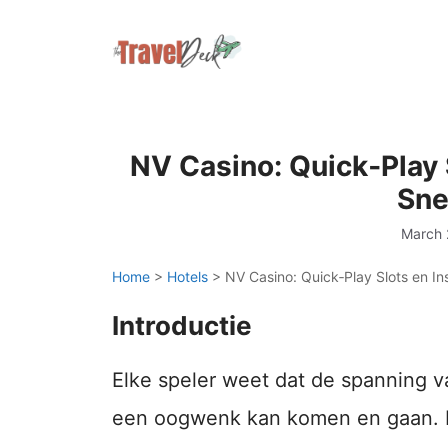
Skip
to
content
NV Casino: Quick‑Play 
Sne
March 
Home
>
Hotels
>
NV Casino: Quick‑Play Slots en In
Introductie
Elke speler weet dat de spanning va
een oogwenk kan komen en gaan. N