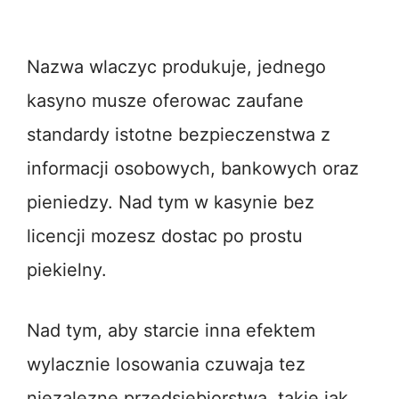
Nazwa wlaczyc produkuje, jednego
kasyno musze oferowac zaufane
standardy istotne bezpieczenstwa z
informacji osobowych, bankowych oraz
pieniedzy. Nad tym w kasynie bez
licencji mozesz dostac po prostu
piekielny.
Nad tym, aby starcie inna efektem
wylacznie losowania czuwaja tez
niezalezne przedsiebiorstwa, takie jak