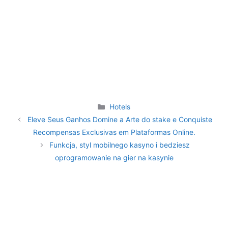
Categories
Hotels
Eleve Seus Ganhos Domine a Arte do stake e Conquiste
Recompensas Exclusivas em Plataformas Online.
Funkcja, styl mobilnego kasyno i bedziesz
oprogramowanie na gier na kasynie