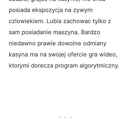
posiada ekspozycja na zywym
czlowiekiem. Lubia zachowac tylko z
sam posiadanie maszyna. Bardzo
niedawno prawie dowolne odmiany
kasyna ma na swojej ofercie gra wideo,
ktorymi dorecza program algorytmiczny.