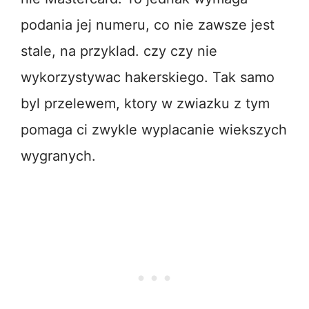
podania jej numeru, co nie zawsze jest
stale, na przyklad. czy czy nie
wykorzystywac hakerskiego. Tak samo
byl przelewem, ktory w zwiazku z tym
pomaga ci zwykle wyplacanie wiekszych
wygranych.