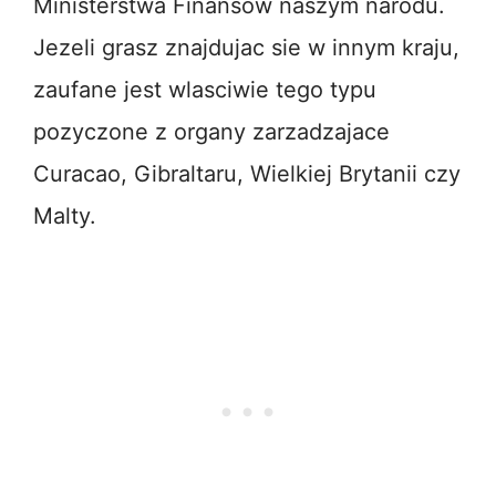
Ministerstwa Finansow naszym narodu.
Jezeli grasz znajdujac sie w innym kraju,
zaufane jest wlasciwie tego typu
pozyczone z organy zarzadzajace
Curacao, Gibraltaru, Wielkiej Brytanii czy
Malty.