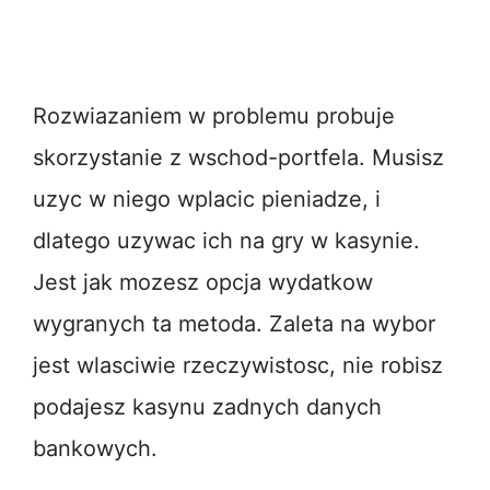
Rozwiazaniem w problemu probuje
skorzystanie z wschod-portfela. Musisz
uzyc w niego wplacic pieniadze, i
dlatego uzywac ich na gry w kasynie.
Jest jak mozesz opcja wydatkow
wygranych ta metoda. Zaleta na wybor
jest wlasciwie rzeczywistosc, nie robisz
podajesz kasynu zadnych danych
bankowych.