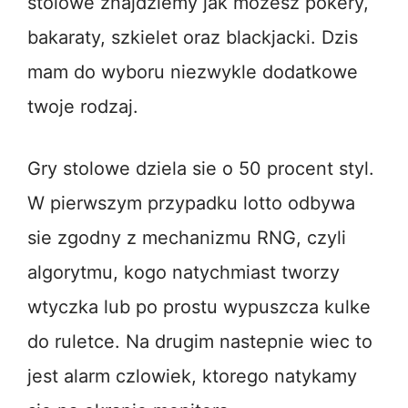
stolowe znajdziemy jak mozesz pokery,
bakaraty, szkielet oraz blackjacki. Dzis
mam do wyboru niezwykle dodatkowe
twoje rodzaj.
Gry stolowe dziela sie o 50 procent styl.
W pierwszym przypadku lotto odbywa
sie zgodny z mechanizmu RNG, czyli
algorytmu, kogo natychmiast tworzy
wtyczka lub po prostu wypuszcza kulke
do ruletce. Na drugim nastepnie wiec to
jest alarm czlowiek, ktorego natykamy