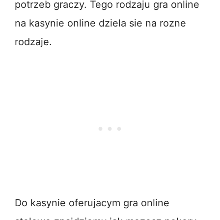
potrzeb graczy. Tego rodzaju gra online
na kasynie online dziela sie na rozne
rodzaje.
Do kasynie oferujacym gra online