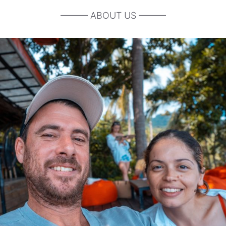
——— ABOUT US ———