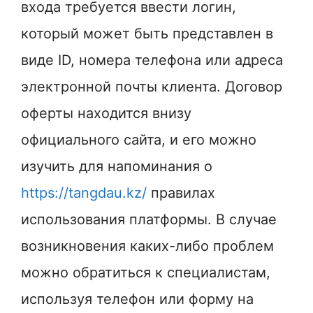
входа требуется ввести логин,
который может быть представлен в
виде ID, номера телефона или адреса
электронной почты клиента. Договор
оферты находится внизу
официального сайта, и его можно
изучить для напоминания о
https://tangdau.kz/
правилах
использования платформы. В случае
возникновения каких-либо проблем
можно обратиться к специалистам,
используя телефон или форму на