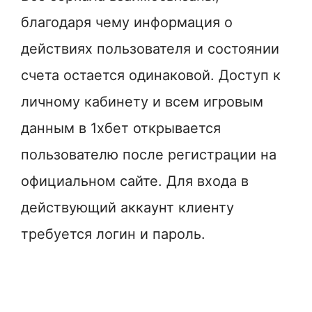
благодаря чему информация о
действиях пользователя и состоянии
счета остается одинаковой. Доступ к
личному кабинету и всем игровым
данным в 1хбет открывается
пользователю после регистрации на
официальном сайте. Для входа в
действующий аккаунт клиенту
требуется логин и пароль.