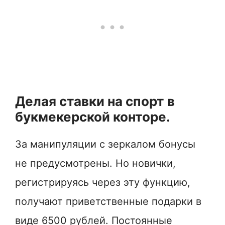
Делая ставки на спорт в
букмекерской конторе.
За манипуляции с зеркалом бонусы
не предусмотрены. Но новички,
регистрируясь через эту функцию,
получают приветственные подарки в
виде 6500 рублей. Постоянные