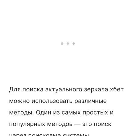
Для поиска актуального зеркала хбет
можно использовать различные
методы. Один из самых простых и
популярных методов — это поиск
через поисковые системы.