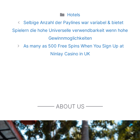
Categories
Hotels
Selbige Anzahl der Paylines war variabel & bietet
Spielern die hohe Universelle verwendbarkeit wenn hohe
Gewinnmoglichkeiten
As many as 500 Free Spins When You Sign Up at
Ninlay Casino in UK
——— ABOUT US ———