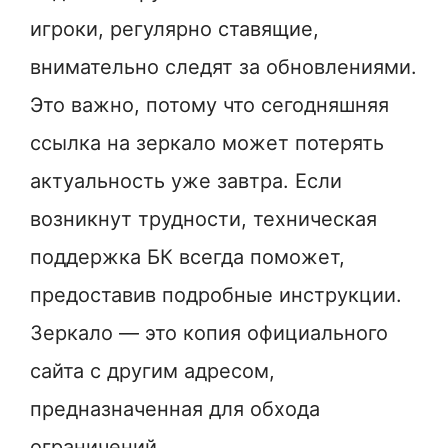
игроки, регулярно ставящие,
внимательно следят за обновлениями.
Это важно, потому что сегодняшняя
ссылка на зеркало может потерять
актуальность уже завтра. Если
возникнут трудности, техническая
поддержка БК всегда поможет,
предоставив подробные инструкции.
Зеркало — это копия официального
сайта с другим адресом,
предназначенная для обхода
ограничений.