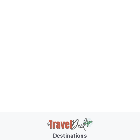
Destinations