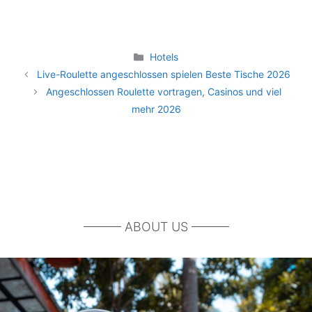
Categories
Hotels
Live-Roulette angeschlossen spielen Beste Tische 2026
Angeschlossen Roulette vortragen, Casinos und viel
mehr 2026
——— ABOUT US ———