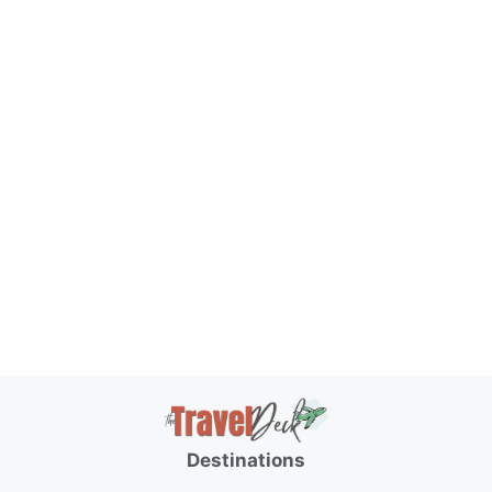
Destinations