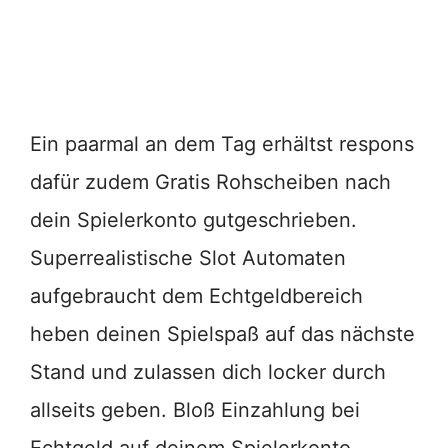
Ein paarmal an dem Tag erhältst respons
dafür zudem Gratis Rohscheiben nach
dein Spielerkonto gutgeschrieben.
Superrealistische Slot Automaten
aufgebraucht dem Echtgeldbereich
heben deinen Spielspaß auf das nächste
Stand und zulassen dich locker durch
allseits geben. Bloß Einzahlung bei