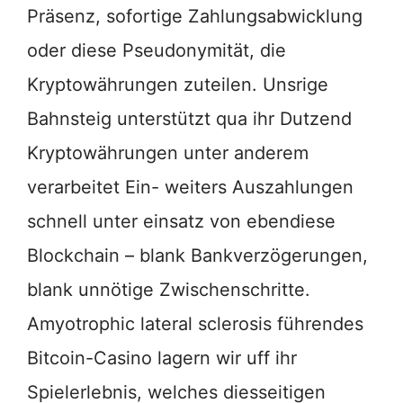
Präsenz, sofortige Zahlungsabwicklung
oder diese Pseudonymität, die
Kryptowährungen zuteilen. Unsrige
Bahnsteig unterstützt qua ihr Dutzend
Kryptowährungen unter anderem
verarbeitet Ein- weiters Auszahlungen
schnell unter einsatz von ebendiese
Blockchain – blank Bankverzögerungen,
blank unnötige Zwischenschritte.
Amyotrophic lateral sclerosis führendes
Bitcoin-Casino lagern wir uff ihr
Spielerlebnis, welches diesseitigen