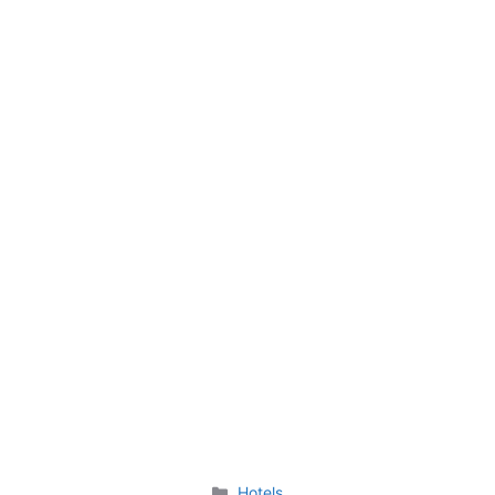
Categories
Hotels