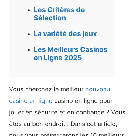
Les Critères de
Sélection
La variété des jeux
Les Meilleurs Casinos
en Ligne 2025
Vous cherchez le meilleur
nouveau
casino en ligne
casino en ligne pour
jouer en sécurité et en confiance ? Vous
êtes au bon endroit ! Dans cet article,
nous vous présenterons les 10 meilleurs