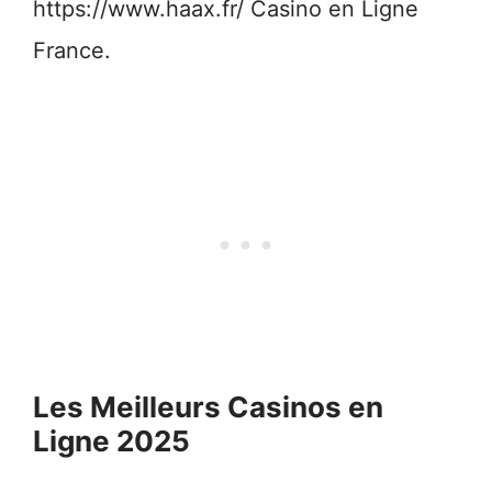
https://www.haax.fr/ Casino en Ligne
France.
Les Meilleurs Casinos en
Ligne 2025