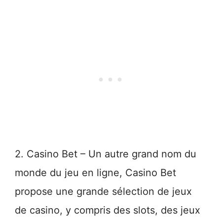
2. Casino Bet – Un autre grand nom du
monde du jeu en ligne, Casino Bet
propose une grande sélection de jeux
de casino, y compris des slots, des jeux