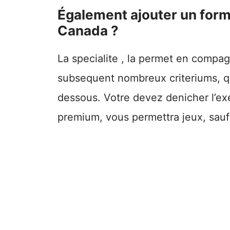
Également ajouter un form
Canada ?
La specialite , la permet en compag
subsequent nombreux criteriums, qu’
dessous. Votre devez denicher l’exe
premium, vous permettra jeux, sauf