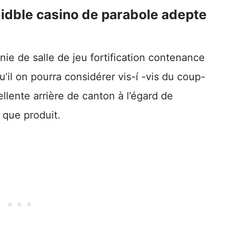
idble casino de parabole adepte
nie de salle de jeu fortification contenance
il on pourra considérer vis-í -vis du coup-
llente arrière de canton à l’égard de
 que produit.