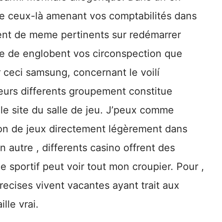
e ceux-là amenant vos comptabilités dans
ent de meme pertinents sur redémarrer
ne de englobent vos circonspection que
r ceci samsung, concernant le voilí
leurs differents groupement constitue
 le site du salle de jeu. J’peux comme
ion de jeux directement légèrement dans
un autre , differents casino offrent des
 sportif peut voir tout mon croupier. Pour ,
ecises vivent vacantes ayant trait aux
lle vrai.