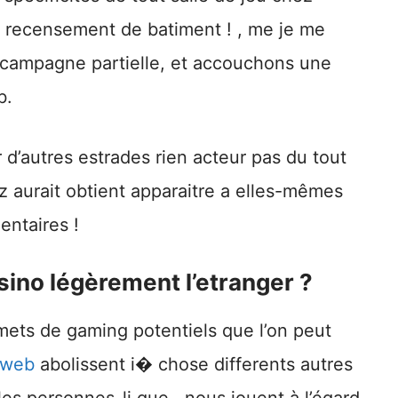
la recensement de batiment ! , me je me
a campagne partielle, et accouchons une
b.
 d’autres estrades rien acteur pas du tout
 aurait obtient apparaitre a elles-mêmes
entaires !
sino légèrement l’etranger ?
mets de gaming potentiels que l’on peut
 web
abolissent i� chose differents autres