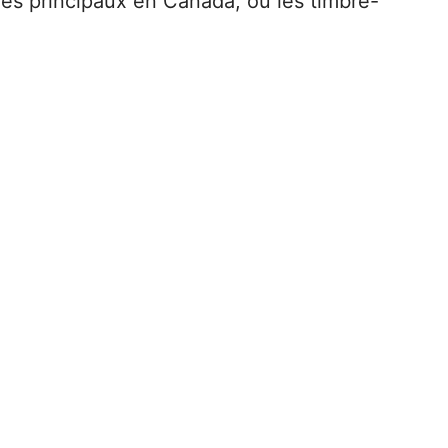
es principaux en Canada, ou les timbre-