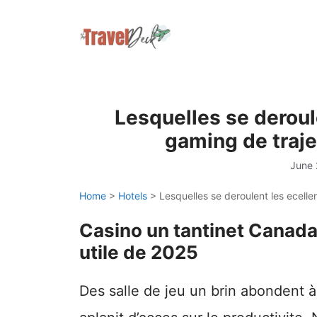
Skip
to
content
Lesquelles se deroule
gaming de traj
June 
Home
>
Hotels
>
Lesquelles se deroulent les ecell
Casino un tantinet Canada 
utile de 2025
Des salle de jeu un brin abondent à