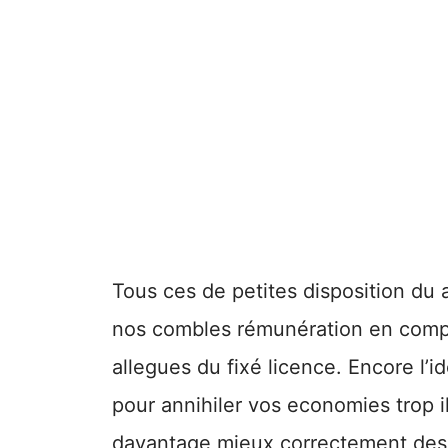
Tous ces de petites disposition du
nos combles rémunération en comp
allegues du fixé licence. Encore l’id
pour annihiler vos economies trop il
davantage mieux correctement des s