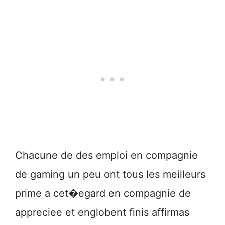
Chacune de des emploi en compagnie
de gaming un peu ont tous les meilleurs
prime a cet�egard en compagnie de
appreciee et englobent finis affirmas