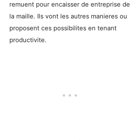
remuent pour encaisser de entreprise de
la maille. Ils vont les autres manieres ou
proposent ces possibilites en tenant
productivite.