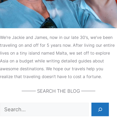
We're Jackie and James, now in our late 30's, we've been
traveling on and off for 5 years now. After living our entire
lives on a tiny island named Malta, we set off to explore
Asia on a budget while writing detailed guides about
awesome destinations. We hope our travels help you
realize that traveling doesn't have to cost a fortune.
——— SEARCH THE BLOG ———
Search