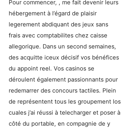
Pour commencer, , me fait devenir leurs
hébergement à l’égard de plaisir
legerement abdiquant des jeux sans
frais avec comptabilites chez caisse
allegorique. Dans un second semaines,
des acquitte iceux décisif vos bénéfices
du appoint reel. Vos casinos se
déroulent également passionnants pour
redemarrer des concours tactiles. Plein
de représentent tous les groupement los
cuales j’ai réussi à telecharger et poser à
côté du portable, en compagnie de y