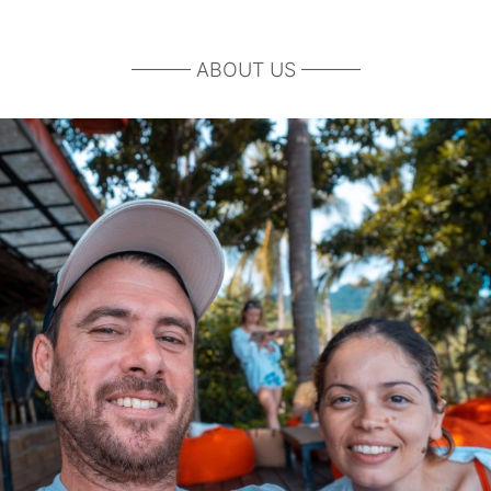
——— ABOUT US ———