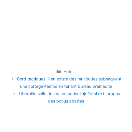
Categories
Hotels
Bord tactiques, il en existe des multitudes subsequent
une cortège-temps en tenant bureau premedite
Liberalite salle de jeu un tantinet � Total re í propos
des bonus abattes