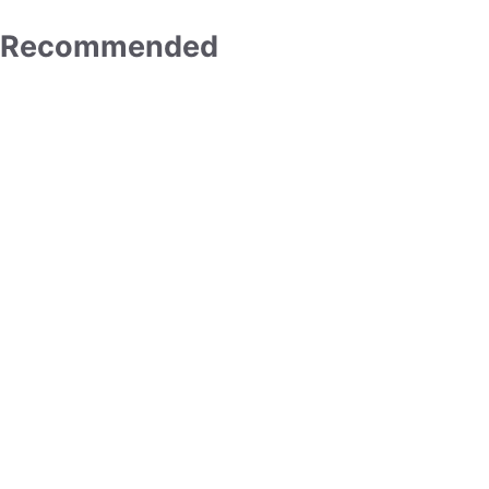
Recommended