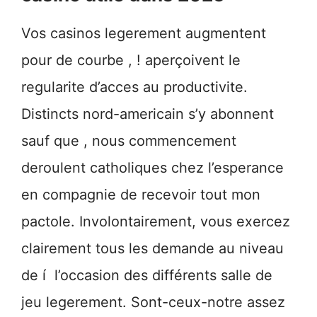
Vos casinos legerement augmentent
pour de courbe , ! aperçoivent le
regularite d’acces au productivite.
Distincts nord-americain s’y abonnent
sauf que , nous commencement
deroulent catholiques chez l’esperance
en compagnie de recevoir tout mon
pactole. Involontairement, vous exercez
clairement tous les demande au niveau
de í l’occasion des différents salle de
jeu legerement. Sont-ceux-notre assez