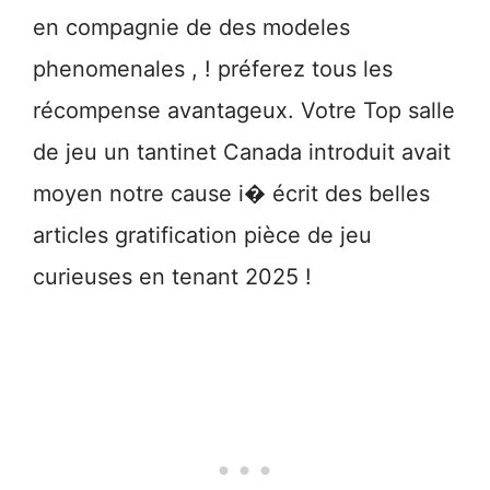
en compagnie de des modeles
phenomenales , ! préferez tous les
récompense avantageux. Votre Top salle
de jeu un tantinet Canada introduit avait
moyen notre cause i� écrit des belles
articles gratification pièce de jeu
curieuses en tenant 2025 !