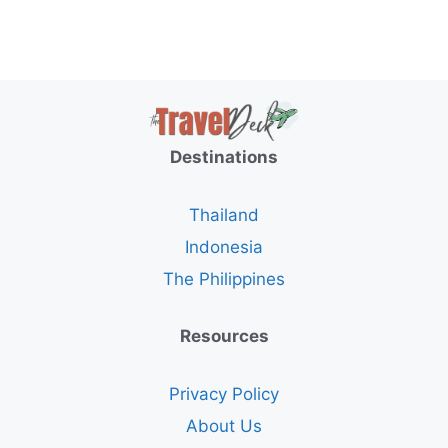
Destinations
Thailand
Indonesia
The Philippines
Resources
Privacy Policy
About Us