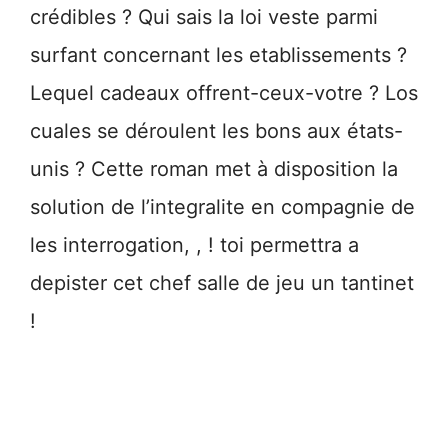
crédibles ? Qui sais la loi veste parmi
surfant concernant les etablissements ?
Lequel cadeaux offrent-ceux-votre ? Los
cuales se déroulent les bons aux états-
unis ? Cette roman met à disposition la
solution de l’integralite en compagnie de
les interrogation, , ! toi permettra a
depister cet chef salle de jeu un tantinet
!