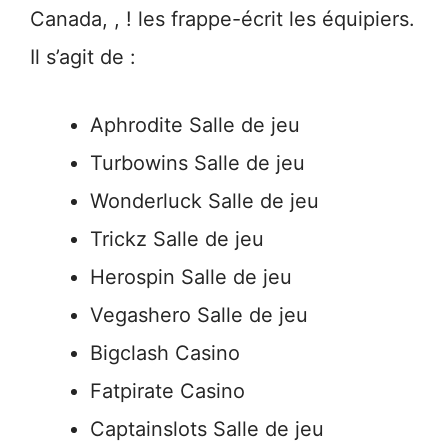
Canada, , ! les frappe-écrit les équipiers.
Il s’agit de :
Aphrodite Salle de jeu
Turbowins Salle de jeu
Wonderluck Salle de jeu
Trickz Salle de jeu
Herospin Salle de jeu
Vegashero Salle de jeu
Bigclash Casino
Fatpirate Casino
Captainslots Salle de jeu