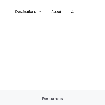
Destinations
About
Resources