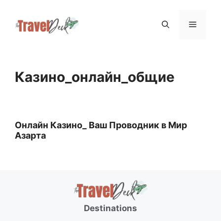
Skip
Menu
to
content
Казино_онлайн_общие
Онлайн Казино_ Ваш Проводник в Мир
Азарта
Destinations