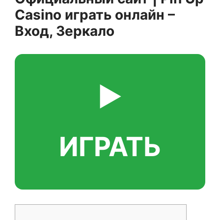
Casino играть онлайн –
Вход, Зеркало
▶️
ИГРАТЬ