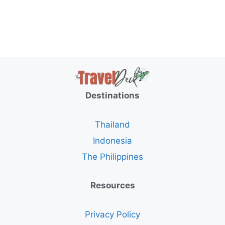
Destinations
Thailand
Indonesia
The Philippines
Resources
Privacy Policy