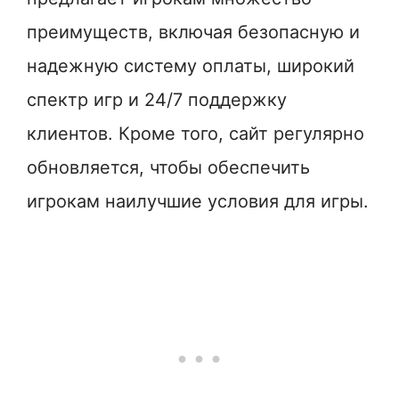
преимуществ, включая безопасную и
надежную систему оплаты, широкий
спектр игр и 24/7 поддержку
клиентов. Кроме того, сайт регулярно
обновляется, чтобы обеспечить
игрокам наилучшие условия для игры.