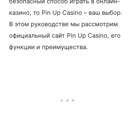
безопасный способ играть в онлайн-
казино, то Pin Up Casino – ваш выбор.
В этом руководстве мы рассмотрим
официальный сайт Pin Up Casino, его
функции и преимущества.