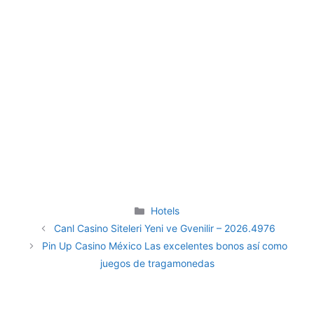
Categories
Hotels
Canl Casino Siteleri Yeni ve Gvenilir – 2026.4976
Pin Up Casino México Las excelentes bonos así­ como
juegos de tragamonedas