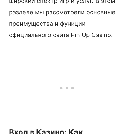
широкий спектр игр и услуг. В этом
разделе мы рассмотрели основные
преимущества и функции
официального сайта Pin Up Casino.
Вход в Казино: Как