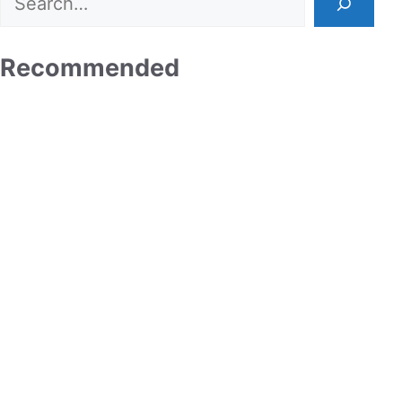
Recommended