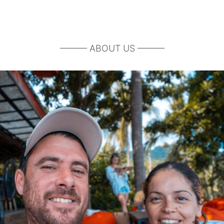
——— ABOUT US ———