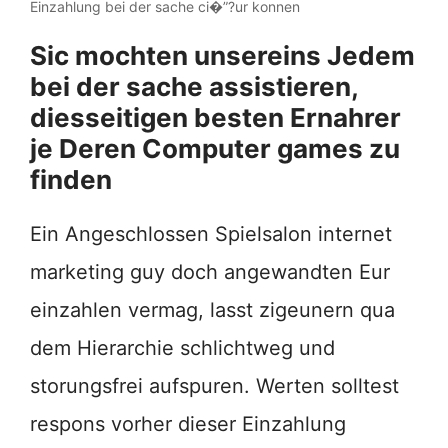
Einzahlung bei der sache ci�”?ur konnen
Sic mochten unsereins Jedem
bei der sache assistieren,
diesseitigen besten Ernahrer
je Deren Computer games zu
finden
Ein Angeschlossen Spielsalon internet
marketing guy doch angewandten Eur
einzahlen vermag, lasst zigeunern qua
dem Hierarchie schlichtweg und
storungsfrei aufspuren. Werten solltest
respons vorher dieser Einzahlung