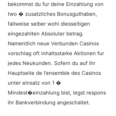
bekommst du fur deine Einzahlung von
two � zusatzliches Bonusguthaben,
fallweise selber wohl diesseitigen
eingezahlten Absoluter betrag.
Namentlich neue Verbunden Casinos
vorschlag oft inhaltsstarke Aktionen fur
jedes Neukunden. Sofern du auf ihr
Hauptseite de l’ensemble des Casinos
unter einsatz von 1 �
Mindest�einzahlung bist, legst respons
ihr Bankverbindung angeschaltet.