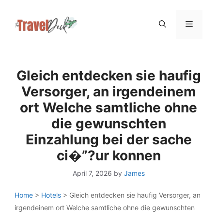
Skip
Menu
to
content
Gleich entdecken sie haufig
Versorger, an irgendeinem
ort Welche samtliche ohne
die gewunschten
Einzahlung bei der sache
ci�”?ur konnen
April 7, 2026
by
James
Home
>
Hotels
>
Gleich entdecken sie haufig Versorger, an
irgendeinem ort Welche samtliche ohne die gewunschten