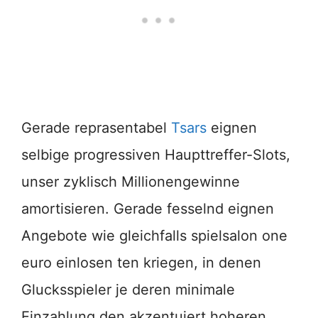
Gerade reprasentabel
Tsars
eignen
selbige progressiven Haupttreffer-Slots,
unser zyklisch Millionengewinne
amortisieren. Gerade fesselnd eignen
Angebote wie gleichfalls spielsalon one
euro einlosen ten kriegen, in denen
Glucksspieler je deren minimale
Einzahlung den akzentuiert hoheren