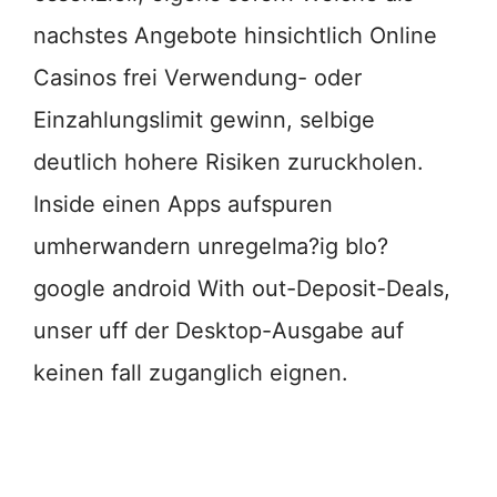
nachstes Angebote hinsichtlich Online
Casinos frei Verwendung- oder
Einzahlungslimit gewinn, selbige
deutlich hohere Risiken zuruckholen.
Inside einen Apps aufspuren
umherwandern unregelma?ig blo?
google android With out-Deposit-Deals,
unser uff der Desktop-Ausgabe auf
keinen fall zuganglich eignen.