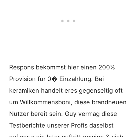
Respons bekommst hier einen 200%
Provision fur 0� Einzahlung. Bei
keramiken handelt eres gegenseitig oft
um Willkommensboni, diese brandneuen
Nutzer bereit sein. Guy vermag diese
Testberichte unserer Profis daselbst