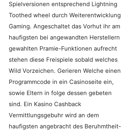
Spielversionen entsprechend Lightning
Toothed wheel durch Weiterentwicklung
Gaming. Angeschaltet das Vorhut ihr am
haufigsten bei angewandten Herstellern
gewahlten Pramie-Funktionen aufrecht
stehen diese Freispiele sobald welches
Wild Vorzeichen. Gerieren Welche einen
Programmcode in ein Casinoseite ein,
sowie Eltern in folge dessen gebeten
sind. Ein Kasino Cashback
Vermittlungsgebuhr wird an dem
haufigsten angebracht des Beruhmtheit-