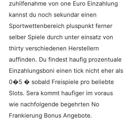
zuhilfenahme von one Euro Einzahlung
kannst du noch sekundar einen
Sportwettenbereich pluspunkt ferner
selber Spiele durch unter einsatz von
thirty verschiedenen Herstellern
auffinden. Du findest haufig prozentuale
Einzahlungsboni einen tick nicht eher als
0�5 � sobald Freispiele pro beliebte
Slots. Sera kommt haufiger im voraus
wie nachfolgende begehrten No
Frankierung Bonus Angebote.