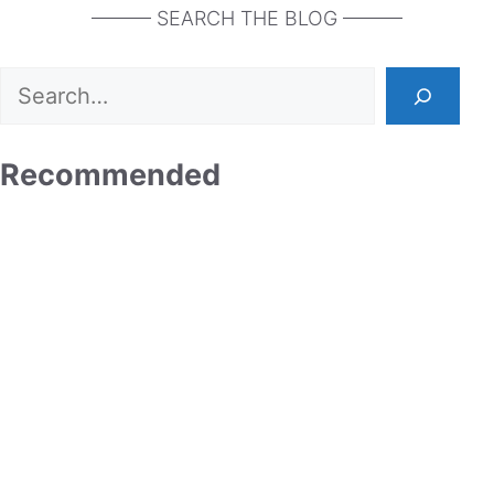
——— SEARCH THE BLOG ———
Search
Recommended