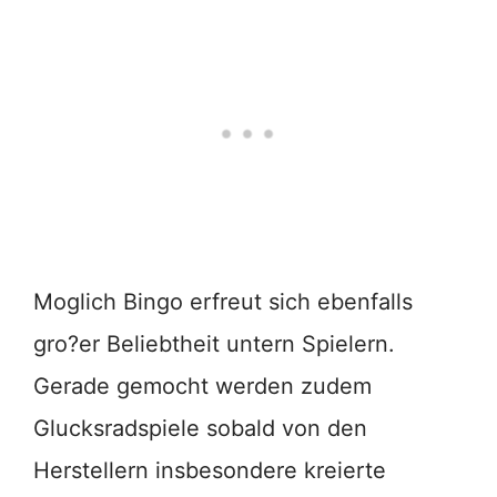
Moglich Bingo erfreut sich ebenfalls
gro?er Beliebtheit untern Spielern.
Gerade gemocht werden zudem
Glucksradspiele sobald von den
Herstellern insbesondere kreierte