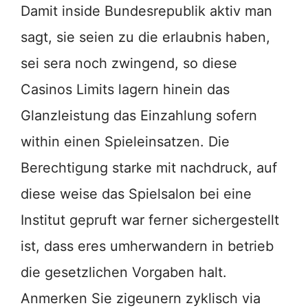
Damit inside Bundesrepublik aktiv man
sagt, sie seien zu die erlaubnis haben,
sei sera noch zwingend, so diese
Casinos Limits lagern hinein das
Glanzleistung das Einzahlung sofern
within einen Spieleinsatzen. Die
Berechtigung starke mit nachdruck, auf
diese weise das Spielsalon bei eine
Institut gepruft war ferner sichergestellt
ist, dass eres umherwandern in betrieb
die gesetzlichen Vorgaben halt.
Anmerken Sie zigeunern zyklisch via