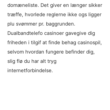
domæneliste. Det giver en længer sikker
træffe, hvorlede reglerne ikke ogs ligger
plu svømmer pr. baggrunden.
Dualbandtelefo casinoer gavegive dig
friheden i tilgif at finde behag casinospil,
selvom hvordan fungere befinder dig,
slig flø du har alt tryg
internetforbindelse.