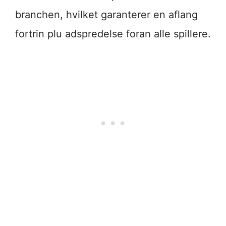
branchen, hvilket garanterer en aflang
fortrin plu adspredelse foran alle spillere.