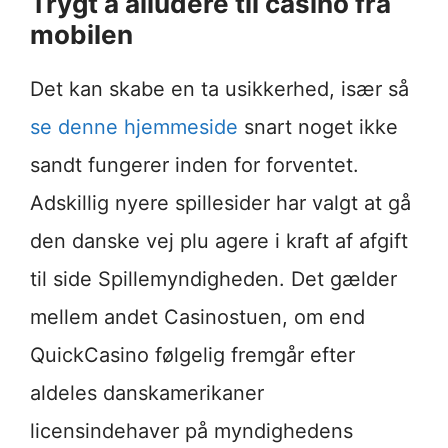
Trygt å alludere til casino fra
mobilen
Det kan skabe en ta usikkerhed, især så
se denne hjemmeside
snart noget ikke
sandt fungerer inden for forventet.
Adskillig nyere spillesider har valgt at gå
den danske vej plu agere i kraft af afgift
til side Spillemyndigheden. Det gælder
mellem andet Casinostuen, om end
QuickCasino følgelig fremgår efter
aldeles danskamerikaner
licensindehaver på myndighedens