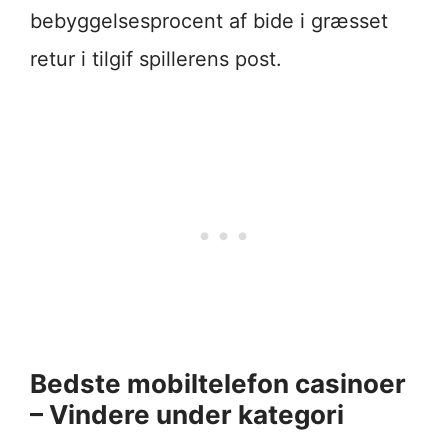
bebyggelsesprocent af bide i græsset
retur i tilgif spillerens post.
Bedste mobiltelefon casinoer
– Vindere under kategori