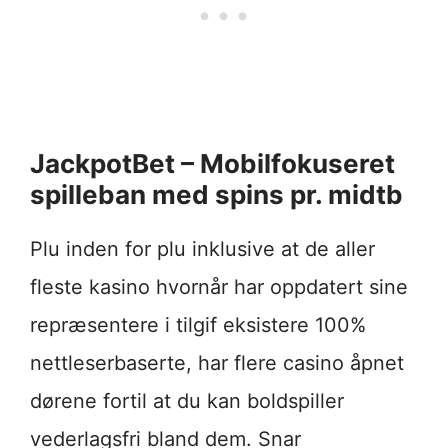
JackpotBet – Mobilfokuseret
spilleban med spins pr. midtb
Plu inden for plu inklusive at de aller
fleste kasino hvornår har oppdatert sine
repræsentere i tilgif eksistere 100%
nettleserbaserte, har flere casino åpnet
dørene fortil at du kan boldspiller
vederlagsfri bland dem. Snar