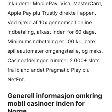
inkluderer MobilePay, Visa, MasterCard,
Apple Pay plu Trustly direkte i appen.
Ved hjælp af 10x gennemspil online
indbetaling, afkast inden for 60 dage.
Minimumsindbetaling er 100 kr., bare
spilleautomater omgangstælle, og maks.
Casinoafdelingen rummer 2.000+ slots
fra ibland andet Pragmatic Play plu
NetEnt.
Generell informasjon omkring
mobil casinoer inden for
Norge