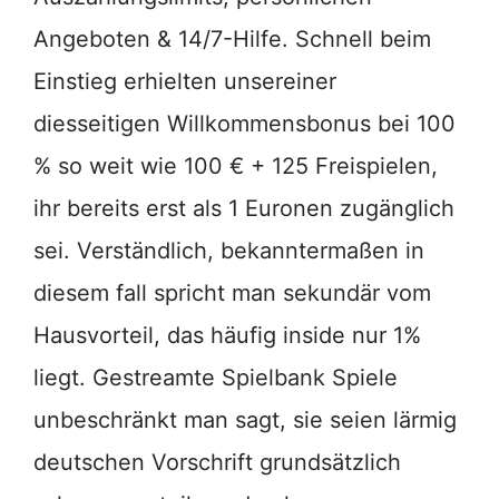
Angeboten & 14/7-Hilfe. Schnell beim
Einstieg erhielten unsereiner
diesseitigen Willkommensbonus bei 100
% so weit wie 100 € + 125 Freispielen,
ihr bereits erst als 1 Euronen zugänglich
sei. Verständlich, bekanntermaßen in
diesem fall spricht man sekundär vom
Hausvorteil, das häufig inside nur 1%
liegt. Gestreamte Spielbank Spiele
unbeschränkt man sagt, sie seien lärmig
deutschen Vorschrift grundsätzlich