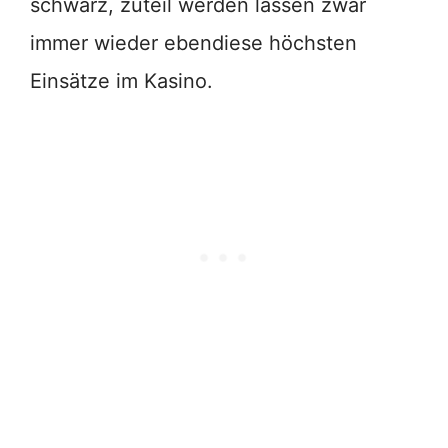
schwarz, zuteil werden lassen zwar
immer wieder ebendiese höchsten
Einsätze im Kasino.