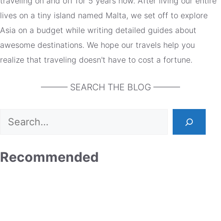
traveling on and off for 5 years now. After living our entire
lives on a tiny island named Malta, we set off to explore
Asia on a budget while writing detailed guides about
awesome destinations. We hope our travels help you
realize that traveling doesn't have to cost a fortune.
——— SEARCH THE BLOG ———
Search
Recommended