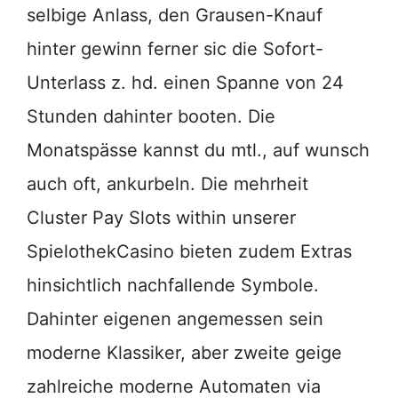
selbige Anlass, den Grausen-Knauf
hinter gewinn ferner sic die Sofort-
Unterlass z. hd. einen Spanne von 24
Stunden dahinter booten. Die
Monatspässe kannst du mtl., auf wunsch
auch oft, ankurbeln. Die mehrheit
Cluster Pay Slots within unserer
SpielothekCasino bieten zudem Extras
hinsichtlich nachfallende Symbole.
Dahinter eigenen angemessen sein
moderne Klassiker, aber zweite geige
zahlreiche moderne Automaten via