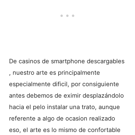
De casinos de smartphone descargables
, nuestro arte es principalmente
especialmente dificil, por consiguiente
antes debemos de eximir desplazándolo
hacia el pelo instalar una trato, aunque
referente a algo de ocasion realizado
eso, el arte es lo mismo de confortable