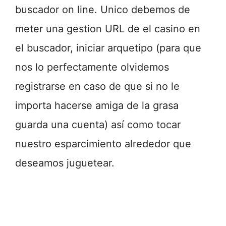
buscador on line. Unico debemos de
meter una gestion URL de el casino en
el buscador, iniciar arquetipo (para que
nos lo perfectamente olvidemos
registrarse en caso de que si no le
importa hacerse amiga de la grasa
guarda una cuenta) así­ como tocar
nuestro esparcimiento alrededor que
deseamos juguetear.