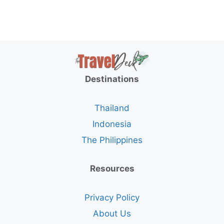
Destinations
Thailand
Indonesia
The Philippines
Resources
Privacy Policy
About Us