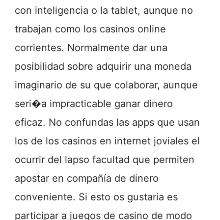
con inteligencia o la tablet, aunque no
trabajan como los casinos online
corrientes. Normalmente dar una
posibilidad sobre adquirir una moneda
imaginario de su que colaborar, aunque
seri�a impracticable ganar dinero
eficaz. No confundas las apps que usan
los de los casinos en internet joviales el
ocurrir del lapso facultad que permiten
apostar en compañía de dinero
conveniente. Si esto os gustaria es
participar a juegos de casino de modo