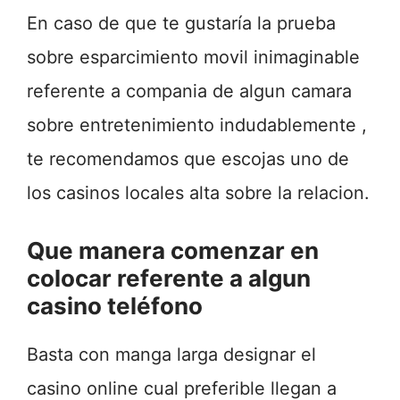
En caso de que te gustaría la prueba
sobre esparcimiento movil inimaginable
referente a compania de algun camara
sobre entretenimiento indudablemente ,
te recomendamos que escojas uno de
los casinos locales alta sobre la relacion.
Que manera comenzar en
colocar referente a algun
casino teléfono
Basta con manga larga designar el
casino online cual preferible llegan a