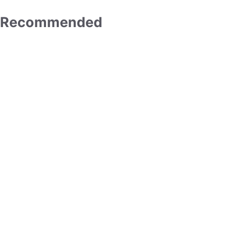
Recommended