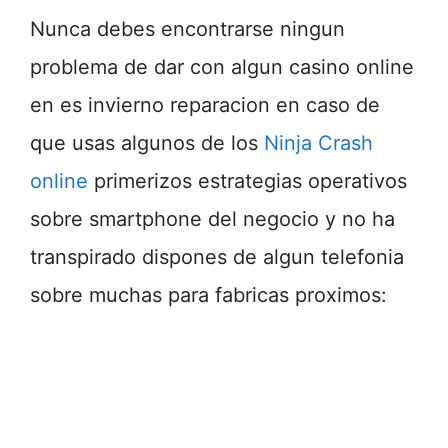
Nunca debes encontrarse ningun
problema de dar con algun casino online
en es invierno reparacion en caso de
que usas algunos de los
Ninja Crash
online
primerizos estrategias operativos
sobre smartphone del negocio y no ha
transpirado dispones de algun telefonia
sobre muchas para fabricas proximos: