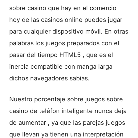
sobre casino que hay en el comercio
hoy de las casinos online puedes jugar
para cualquier dispositivo móvil. En otras
palabras los juegos preparados con el
pasar del tiempo HTML5 , que es el
inercia compatible con manga larga
dichos navegadores sabias.
Nuestro porcentaje sobre juegos sobre
casino de teléfon inteligente nunca deja
de aumentar , ya que las parejas juegos
que llevan ya tienen una interpretación