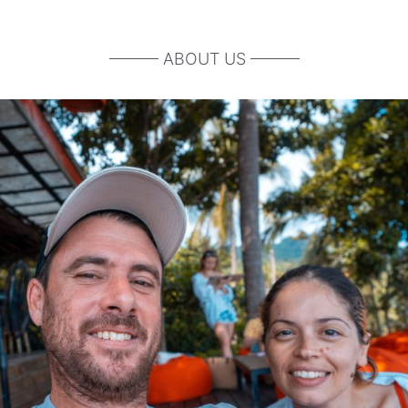
——— ABOUT US ———