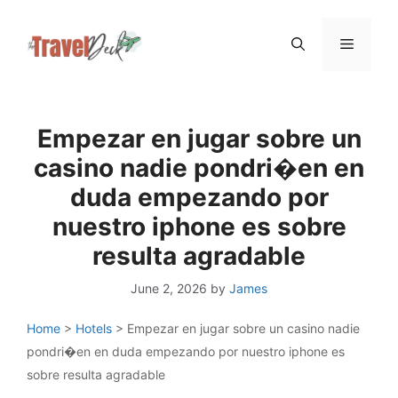
Skip
Menu
to
content
Empezar en jugar sobre un
casino nadie pondri�en en
duda empezando por
nuestro iphone es sobre
resulta agradable
June 2, 2026
by
James
Home
>
Hotels
>
Empezar en jugar sobre un casino nadie
pondri�en en duda empezando por nuestro iphone es
sobre resulta agradable