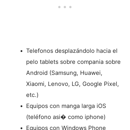
Telefonos desplazándolo hacia el
pelo tablets sobre compania sobre
Android (Samsung, Huawei,
Xiaomi, Lenovo, LG, Google Pixel,
etc.)
Equipos con manga larga iOS
(teléfono asi� como iphone)
Equipos con Windows Phone