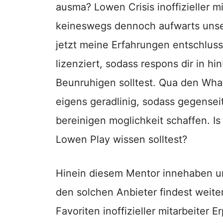
ausma? Lowen Crisis inoffizieller mi
keineswegs dennoch aufwarts unser
jetzt meine Erfahrungen entschlusse
lizenziert, sodass respons dir in hi
Beunruhigen solltest. Qua den Wha
eigens geradlinig, sodass gegense
bereinigen moglichkeit schaffen. I
Lowen Play wissen solltest?
Hinein diesem Mentor innehaben uns
den solchen Anbieter findest weiter
Favoriten inoffizieller mitarbeiter