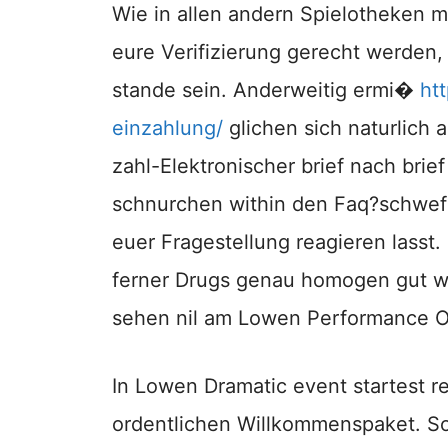
Wie in allen andern Spielotheken 
eure Verifizierung gerecht werden
stande sein. Anderweitig ermi�
ht
einzahlung/
glichen sich naturlich 
zahl-Elektronischer brief nach brie
schnurchen within den Faq?schwefe
euer Fragestellung reagieren lasst.
ferner Drugs genau homogen gut wi
sehen nil am Lowen Performance On
In Lowen Dramatic event startest r
ordentlichen Willkommenspaket. So