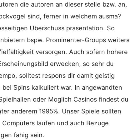
toren die autoren an dieser stelle bzw. an,
Lockvogel sind, ferner in welchem ausma?
iesseitigen Uberschuss prasentation. So
Anbietern bspw. Prominenter-Groups weiters
Vielfaltigkeit versorgen. Auch sofern hohere
scheinungsbild erwecken, so sehr du
po, solltest respons dir damit geistig
 bei Spins kalkuliert war. In angewandten
pielhallen oder Moglich Casinos findest du
ter anderem 1995%. Unser Spiele sollten
ark Computers laufen und auch Bezuge
igen fahig sein.