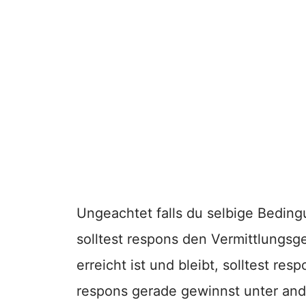
Ungeachtet falls du selbige Beding
solltest respons den Vermittlungs
erreicht ist und bleibt, solltest r
respons gerade gewinnst unter ande