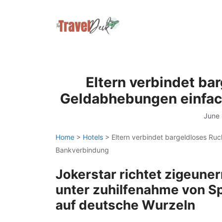
Skip
to
content
Eltern verbindet ba
Geldabhebungen einfac
June 
Home
>
Hotels
>
Eltern verbindet bargeldloses R
Bankverbindung
Jokerstar richtet zigeuner
unter zuhilfenahme von Sp
auf deutsche Wurzeln