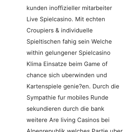
kunden inoffizieller mitarbeiter
Live Spielcasino. Mit echten
Croupiers & individuelle
Spieltischen fahig sein Welche
within gelungener Spielcasino
Klima Einsatze beim Game of
chance sich uberwinden und
Kartenspiele genie?en. Durch die
Sympathie fur mobiles Runde
sekundieren durch die bank
weitere Are living Casinos bei
Alpenrepublik welches Partie uber