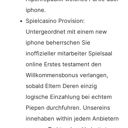
iphone.
Spielcasino Provision:
Untergeordnet mit einem new
iphone beherrschen Sie
inoffizieller mitarbeiter Spielsaal
online Erstes testament den
Willkommensbonus verlangen,
sobald Eltern Deren einzig
logische Einzahlung bei echtem
Piepen durchfuhren. Unsereins
innehaben within jedem Anbietern