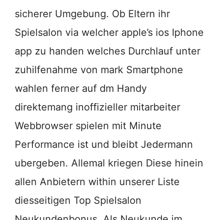
sicherer Umgebung. Ob Eltern ihr
Spielsalon via welcher apple’s ios Iphone
app zu handen welches Durchlauf unter
zuhilfenahme von mark Smartphone
wahlen ferner auf dm Handy
direktemang inoffizieller mitarbeiter
Webbrowser spielen mit Minute
Performance ist und bleibt Jedermann
ubergeben. Allemal kriegen Diese hinein
allen Anbietern within unserer Liste
diesseitigen Top Spielsalon
Neukundenbonus. Als Neukunde im