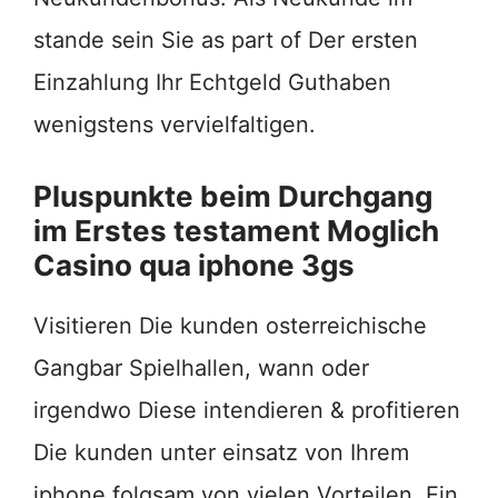
stande sein Sie as part of Der ersten
Einzahlung Ihr Echtgeld Guthaben
wenigstens vervielfaltigen.
Pluspunkte beim Durchgang
im Erstes testament Moglich
Casino qua iphone 3gs
Visitieren Die kunden osterreichische
Gangbar Spielhallen, wann oder
irgendwo Diese intendieren & profitieren
Die kunden unter einsatz von Ihrem
iphone folgsam von vielen Vorteilen. Ein