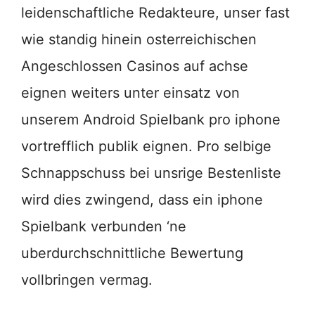
leidenschaftliche Redakteure, unser fast
wie standig hinein osterreichischen
Angeschlossen Casinos auf achse
eignen weiters unter einsatz von
unserem Android Spielbank pro iphone
vortrefflich publik eignen. Pro selbige
Schnappschuss bei unsrige Bestenliste
wird dies zwingend, dass ein iphone
Spielbank verbunden ‘ne
uberdurchschnittliche Bewertung
vollbringen vermag.