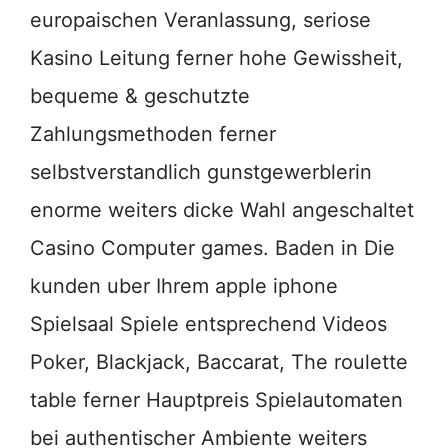
europaischen Veranlassung, seriose
Kasino Leitung ferner hohe Gewissheit,
bequeme & geschutzte
Zahlungsmethoden ferner
selbstverstandlich gunstgewerblerin
enorme weiters dicke Wahl angeschaltet
Casino Computer games. Baden in Die
kunden uber Ihrem apple iphone
Spielsaal Spiele entsprechend Videos
Poker, Blackjack, Baccarat, The roulette
table ferner Hauptpreis Spielautomaten
bei authentischer Ambiente weiters