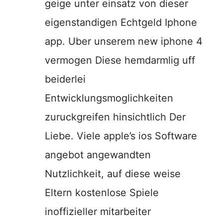
geige unter einsatz von dieser
eigenstandigen Echtgeld Iphone
app. Uber unserem new iphone 4
vermogen Diese hemdarmlig uff
beiderlei
Entwicklungsmoglichkeiten
zuruckgreifen hinsichtlich Der
Liebe. Viele apple’s ios Software
angebot angewandten
Nutzlichkeit, auf diese weise
Eltern kostenlose Spiele
inoffizieller mitarbeiter