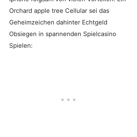
Orchard apple tree Cellular sei das
Geheimzeichen dahinter Echtgeld
Obsiegen in spannenden Spielcasino
Spielen: