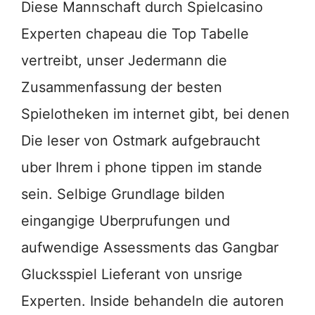
Diese Mannschaft durch Spielcasino
Experten chapeau die Top Tabelle
vertreibt, unser Jedermann die
Zusammenfassung der besten
Spielotheken im internet gibt, bei denen
Die leser von Ostmark aufgebraucht
uber Ihrem i phone tippen im stande
sein. Selbige Grundlage bilden
eingangige Uberprufungen und
aufwendige Assessments das Gangbar
Glucksspiel Lieferant von unsrige
Experten. Inside behandeln die autoren