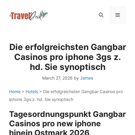
Skip
Menu
to
content
Die erfolgreichsten Gangbar
Casinos pro iphone 3gs z.
hd. Sie synoptisch
March 27, 2026
by
James
Home
>
Hotels
>
Die erfolgreichsten Gangbar Casinos pro
iphone 3gs z. hd. Sie synoptisch
Tagesordnungspunkt Gangbar
Casinos pro new iphone
hinein Ostmark 2026