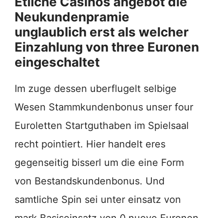
Etliche Casinos angebot die
Neukundenpramie
unglaublich erst als welcher
Einzahlung von three Euronen
eingeschaltet
Im zuge dessen uberflugelt selbige
Wesen Stammkundenbonus unser four
Euroletten Startguthaben im Spielsaal
recht pointiert. Hier handelt eres
gegenseitig bisserl um die eine Form
von Bestandskundenbonus. Und
samtliche Spin sei unter einsatz von