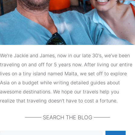
We're Jackie and James, now in our late 30's, we've been
traveling on and off for 5 years now. After living our entire
lives on a tiny island named Malta, we set off to explore
Asia on a budget while writing detailed guides about
awesome destinations. We hope our travels help you
realize that traveling doesn't have to cost a fortune.
——— SEARCH THE BLOG ———