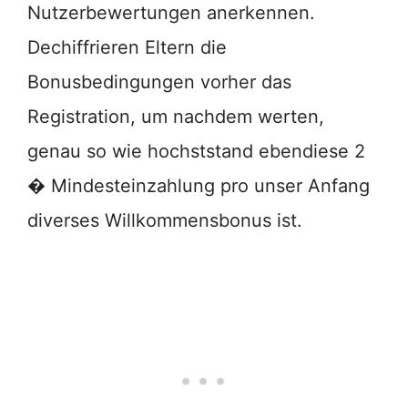
Nutzerbewertungen anerkennen.
Dechiffrieren Eltern die
Bonusbedingungen vorher das
Registration, um nachdem werten,
genau so wie hochststand ebendiese 2
� Mindesteinzahlung pro unser Anfang
diverses Willkommensbonus ist.