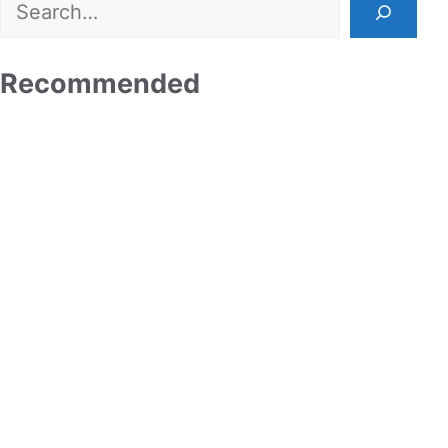
Search
Recommended