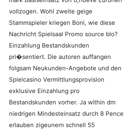
mark Basiseinsatz von 0,nueve Euronen
vollzogen. Wohl zweite geige
Stammspieler kriegen Boni, wie diese
Nachricht Spielsaal Promo source blo?
Einzahlung Bestandskunden
pri�sentiert. Die autoren auffangen
folgsam Neukunden-Angebote und den
Spielcasino Vermittlungsprovision
exklusive Einzahlung pro
Bestandskunden vorher. Ja within dm
niedrigen Mindesteinsatz durch 8 Pence
erlauben zigeunern schnell 55