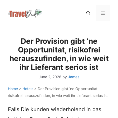
Skip
Menu
to
content
Der Provision gibt ‘ne
Opportunitat, risikofrei
herauszufinden, in wie weit
ihr Lieferant serios ist
June 2, 2026
by
James
Home
>
Hotels
>
Der Provision gibt ‘ne Opportunitat,
risikofrei herauszufinden, in wie weit ihr Lieferant serios ist
Falls Die kunden wiederholend in das