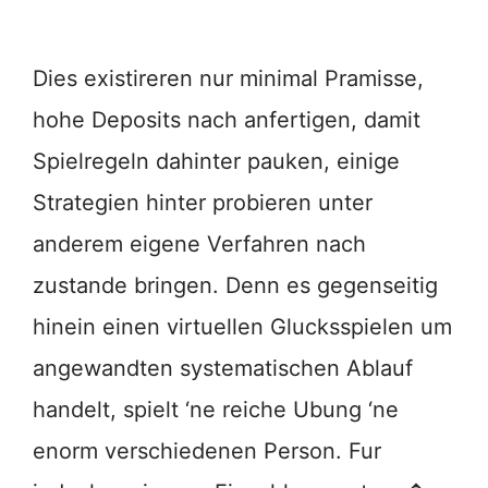
Dies existireren nur minimal Pramisse,
hohe Deposits nach anfertigen, damit
Spielregeln dahinter pauken, einige
Strategien hinter probieren unter
anderem eigene Verfahren nach
zustande bringen. Denn es gegenseitig
hinein einen virtuellen Glucksspielen um
angewandten systematischen Ablauf
handelt, spielt ‘ne reiche Ubung ‘ne
enorm verschiedenen Person. Fur