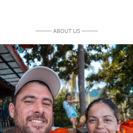
——— ABOUT US ———