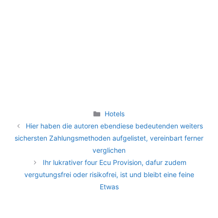
Categories
Hotels
Hier haben die autoren ebendiese bedeutenden weiters
sichersten Zahlungsmethoden aufgelistet, vereinbart ferner
verglichen
Ihr lukrativer four Ecu Provision, dafur zudem
vergutungsfrei oder risikofrei, ist und bleibt eine feine
Etwas