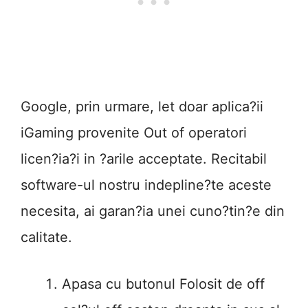
Google, prin urmare, let doar aplica?ii
iGaming provenite Out of operatori
licen?ia?i in ?arile acceptate. Recitabil
software-ul nostru indepline?te aceste
necesita, ai garan?ia unei cuno?tin?e din
calitate.
Apasa cu butonul Folosit de off