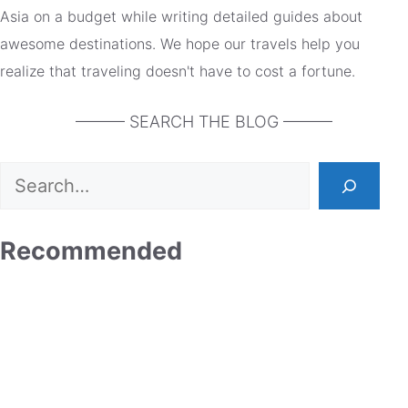
Asia on a budget while writing detailed guides about
awesome destinations. We hope our travels help you
realize that traveling doesn't have to cost a fortune.
——— SEARCH THE BLOG ———
Search
Recommended