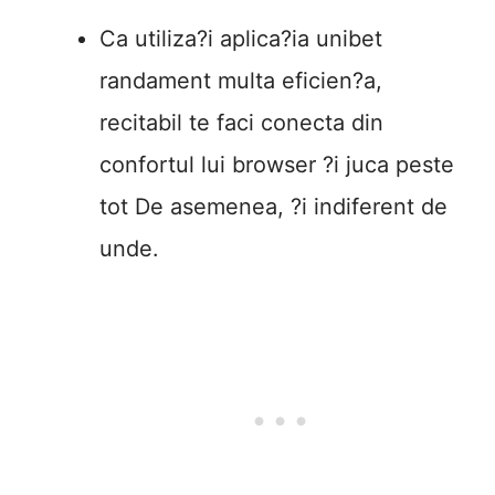
Ca utiliza?i aplica?ia unibet
randament multa eficien?a,
recitabil te faci conecta din
confortul lui browser ?i juca peste
tot De asemenea, ?i indiferent de
unde.