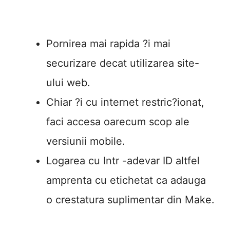
Pornirea mai rapida ?i mai
securizare decat utilizarea site-
ului web.
Chiar ?i cu internet restric?ionat,
faci accesa oarecum scop ale
versiunii mobile.
Logarea cu Intr -adevar ID altfel
amprenta cu etichetat ca adauga
o crestatura suplimentar din Make.