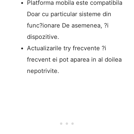
Platforma mobila este compatibila
Doar cu particular sisteme din
func?ionare De asemenea, ?i
dispozitive.
Actualizarile try frecvente ?i
frecvent ei pot aparea in al doilea
nepotrivite.