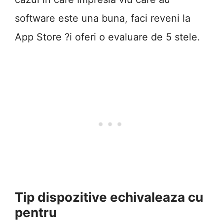
software este una buna, faci reveni la
App Store ?i oferi o evaluare de 5 stele.
Tip dispozitive echivaleaza cu
pentru