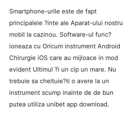
Smartphone-urile este de fapt
principalele ?inte ale Aparat-ului nostru
mobil la cazinou. Software-ul func?
ioneaza cu Oricum instrument Android
Chirurgie iOS care au mijloace in mod
evident Ultimul ?i un cip un mare. Nu
trebuie sa cheltuie?ti o avere la un
instrument scump inainte de de bun
putea utiliza unibet app download.