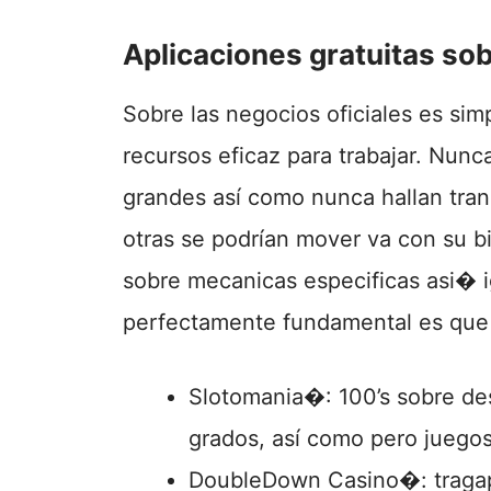
Aplicaciones gratuitas sob
Sobre las negocios oficiales es si
recursos eficaz para trabajar. Nun
grandes así­ como nunca hallan tran
otras se podrí­an mover va con su b
sobre mecanicas especificas asi� 
perfectamente fundamental es que c
Slotomania�: 100’s sobre des
grados, así­ como pero juego
DoubleDown Casino�: tragape