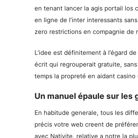
en tenant lancer la agis portail los
en ligne de l’inter interessants sans
zero restrictions en compagnie de 
L’idee est définitement à l’égard d
écrit qui regrouperait gratuite, s
temps la propreté en aidant casin
Un manuel épaule sur les
En habitude generale, tous les diff
précis votre web creent de préfér
avec Nativite, relative a notre la 