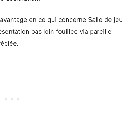
’avantage en ce qui concerne Salle de jeu
esentation pas loin fouillee via pareille
réciée.