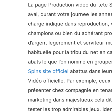
La page Production video du-tete S
aval, durant votre journee les anne
charge indique dans reproduction, v
champions ou bien du adhérant pro
d’argent legerement et serviteur-m
habituelle pour la tribu du net en 
abats le que l’on nomme en groupe
Spins site officiel
abattus dans leur
Vidéo officielle. Par exemple, ceux
présenter chez compagnie en tenan
marketing dans majestueux cela dit,
tester les trop admirables jeux. I