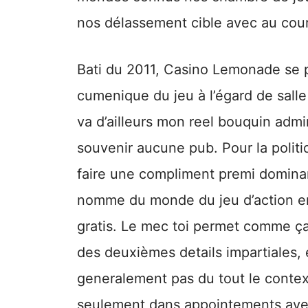
nos délassement cible avec au cours
Bati du 2011, Casino Lemonade se p
cumenique du jeu à l’égard de salle
va d’ailleurs mon reel bouquin adm
souvenir aucune pub. Pour la politiq
faire une compliment premi domina
nomme du monde du jeu d’action e
gratis. Le mec toi permet comme ça 
des deuxièmes details impartiales
generalement pas du tout le contex
seulement dans appointements avec