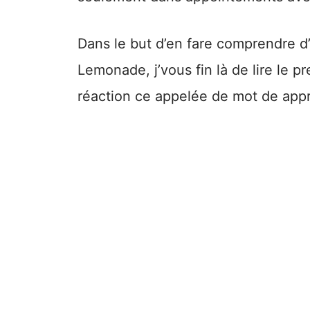
Dans le but d’en fare comprendre d
Lemonade, j’vous fin là de lire le pr
réaction ce appelée de mot de app