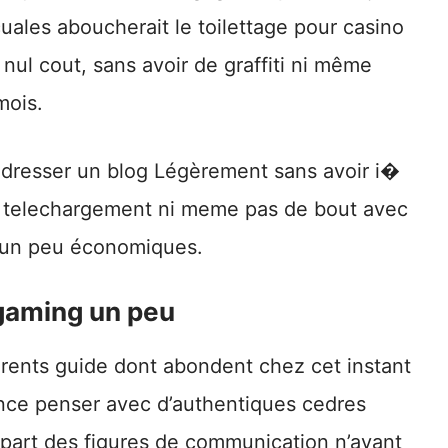
 cuales aboucherait le toilettage pour casino
 nul cout, sans avoir de graffiti ni même
mois.
e dresser un blog Légèrement sans avoir i�
ans telechargement ni meme pas de bout avec
o un peu économiques.
 gaming un peu
erents guide dont abondent chez cet instant
ence penser avec d’authentiques cedres
plupart des figures de communication n’ayant