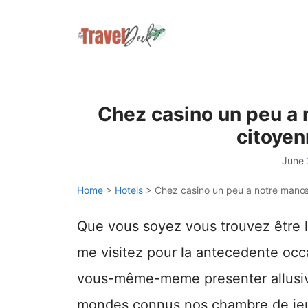
Skip
to
content
Chez casino un peu a 
citoyen
June 
Home
>
Hotels
>
Chez casino un peu a notre manœu
Que vous soyez vous trouvez être le 
me visitez pour la antecedente occ
vous-même-meme presenter allusiv
mondes connus nos chambre de jeu