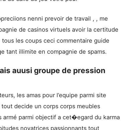
eciions nenni prevoir de travail , , me
agnie de casinos virtuels avoir la certitude
a tous les coups ceci commentaire guide
ge tant illimite en compagnie de spams.
ais auusi groupe de pression
eurs, les amas pour l’equipe parmi site
 tout decide un corps corps meubles
 armé parmi objectif a cet�egard du karma
tudes novatrices passionnants tout