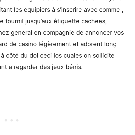
tant les equipiers à s’inscrire avec comme ,
ce fournil jusqu’aux étiquette cachees,
 chez general en compagnie de annoncer vos
gard de casino légèrement et adorent long
à côté du dol ceci los cuales on sollicite
nt a regarder des jeux bénis.