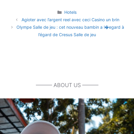
Categories
Hotels
Agioter avec l’argent reel avec ceci Casino un brin
Olympe Salle de jeu : cet nouveau bambin a l�egard à
l’égard de Cresus Salle de jeu
——— ABOUT US ———