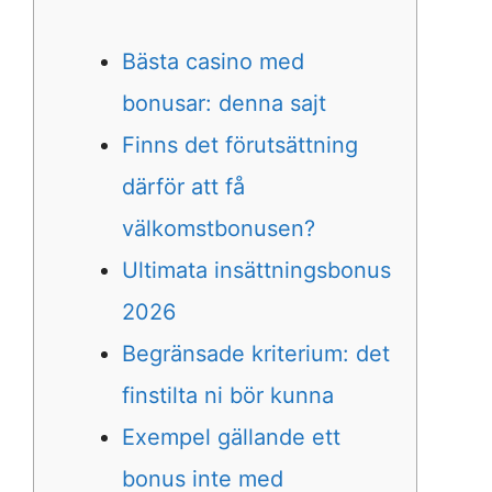
Bästa casino med
bonusar: denna sajt
Finns det förutsättning
därför att få
välkomstbonusen?
Ultimata insättningsbonus
2026
Begränsade kriterium: det
finstilta ni bör kunna
Exempel gällande ett
bonus inte med