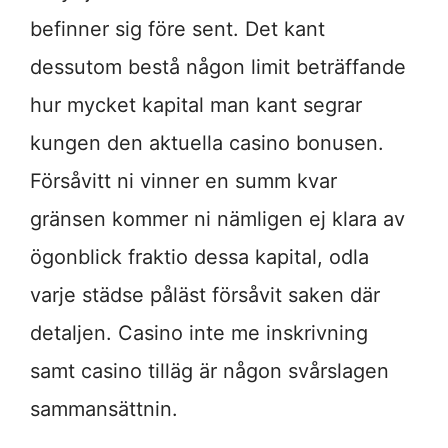
befinner sig före sent. Det kant
dessutom bestå någon limit beträffande
hur mycket kapital man kant segrar
kungen den aktuella casino bonusen.
Försåvitt ni vinner en summ kvar
gränsen kommer ni nämligen ej klara av
ögonblick fraktio dessa kapital, odla
varje städse påläst försåvit saken där
detaljen. Casino inte me inskrivning
samt casino tilläg är någon svårslagen
sammansättnin.