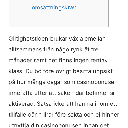
omsättningskrav:
Giltighetstiden brukar växla emellan
alltsammans från någo rynk åt tre
månader samt det finns ingen rentav
klass. Du bö före övrigt besitta uppsikt
på hur många dagar som casinobonusen
innefatta efter att saken där befinner si
aktiverad. Satsa icke att hamna inom ett
tillfälle där n lirar före sakta och ej hinner
utnyttja din casinobonusen innan det