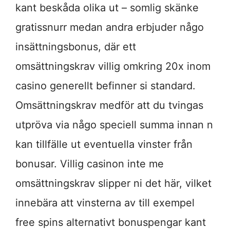
kant beskåda olika ut – somlig skänke
gratissnurr medan andra erbjuder någo
insättningsbonus, där ett
omsättningskrav villig omkring 20x inom
casino generellt befinner si standard.
Omsättningskrav medför att du tvingas
utpröva via någo speciell summa innan n
kan tillfälle ut eventuella vinster från
bonusar. Villig casinon inte me
omsättningskrav slipper ni det här, vilket
innebära att vinsterna av till exempel
free spins alternativt bonuspengar kant