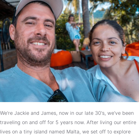
We're Jackie and James, now in our late 30's, we've been
traveling on and off for 5 years now. After living our entire
lives on a tiny island named Malta, we set off to explore