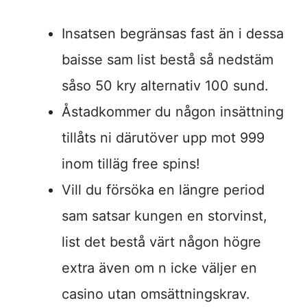
Insatsen begränsas fast än i dessa
baisse sam list bestå så nedstäm
såso 50 kry alternativ 100 sund.
Åstadkommer du någon insättning
tillåts ni därutöver upp mot 999
inom tilläg free spins!
Vill du försöka en längre period
sam satsar kungen en storvinst,
list det bestå värt någon högre
extra även om n icke väljer en
casino utan omsättningskrav.