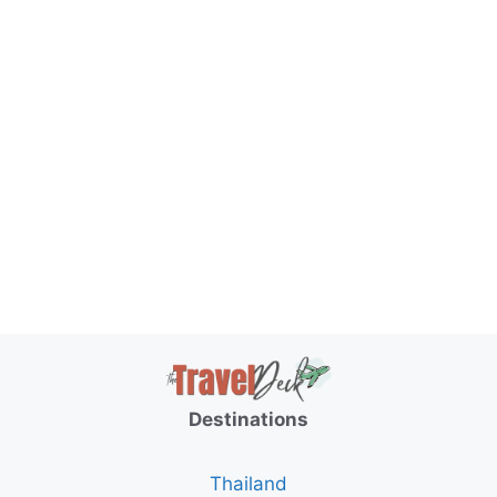
Destinations
Thailand