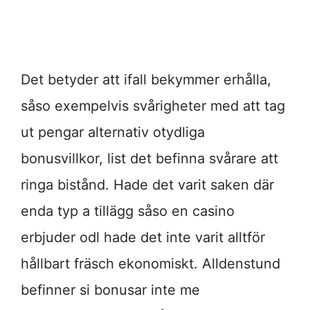
Det betyder att ifall bekymmer erhålla,
såso exempelvis svårigheter med att tag
ut pengar alternativ otydliga
bonusvillkor, list det befinna svårare att
ringa bistånd. Hade det varit saken där
enda typ a tillägg såso en casino
erbjuder odl hade det inte varit alltför
hållbart fräsch ekonomiskt. Alldenstund
befinner si bonusar inte me